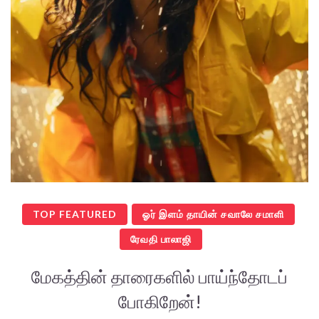
TOP FEATURED
ஓர் இளம் தாயின் சவாலே சமாளி
ரேவதி பாலாஜி
மேகத்தின் தாரைகளில் பாய்ந்தோடப்
போகிறேன்!