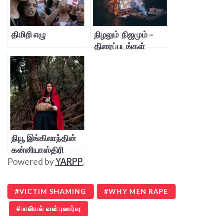
திமிறி எழு
நிழலும் நிஜமும் –
திரைப்படங்கள்
நியூ இங்கிலாந்தின்
கன்னியாஸ்திரி
Powered by
YARPP
.
VICTIM SHAMING
WHY MEN RAPE
பாலியல் வன்புணர்வு