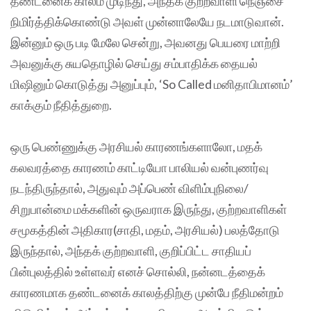
தண்டனைக் காலம் முடிந்து, அந்தக் குற்றவாளி நெஞ்சை
நிமிர்த்திக்கொண்டு அவள் முன்னாலேயே நடமாடுவான்.
இன்னும் ஒரு படி மேலே சென்று, அவனது பெயரை மாற்றி
அவனுக்கு சுயதொழில் செய்து சம்பாதிக்க தையல்
மிஷினும் கொடுத்து அனுப்பும், ‘So Called மனிதாபிமானம்’
காக்கும் நீதித்துறை.
ஒரு பெண்ணுக்கு அரசியல் காரணங்களாலோ, மதக்
கலவரத்தை காரணம் காட்டியோ பாலியல் வன்புணர்வு
நடந்திருந்தால், அதுவும் அப்பெண் விளிம்புநிலை/
சிறுபான்மை மக்களின் ஒருவராக இருந்து, குற்றவாளிகள்
சமூகத்தின் அதிகார(சாதி, மதம், அரசியல்) பலத்தோடு
இருந்தால், அந்தக் குற்றவாளி, குறிப்பிட்ட சாதியப்
பின்புலத்தில் உள்ளவர் எனச் சொல்லி, நன்னடத்தைக்
காரணமாக தண்டனைக் காலத்திற்கு முன்பே நீதிமன்றம்