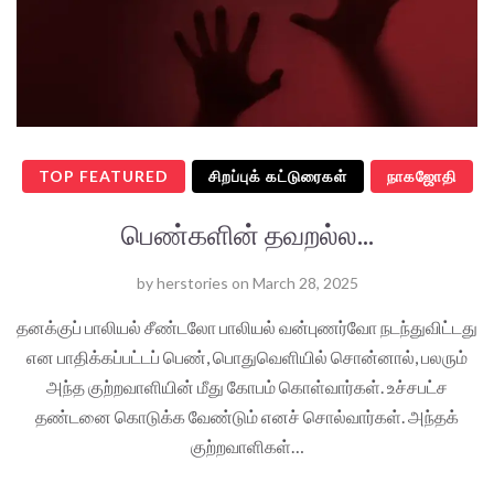
TOP FEATURED
சிறப்புக் கட்டுரைகள்
நாகஜோதி
பெண்களின் தவறல்ல...
by
herstories
on
March 28, 2025
தனக்குப் பாலியல் சீண்டலோ பாலியல் வன்புணர்வோ நடந்துவிட்டது
என பாதிக்கப்பட்டப் பெண், பொதுவெளியில் சொன்னால், பலரும்
அந்த குற்றவாளியின் மீது கோபம் கொள்வார்கள். உச்சபட்ச
தண்டனை கொடுக்க வேண்டும் எனச் சொல்வார்கள். அந்தக்
குற்றவாளிகள்…