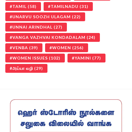
TAMIL
(58)
TAMILNADU
(31)
UNARVU SOOZH ULAGAM
(22)
UNNAI ARINDHAL
(27)
VANGA VAZHVAI KONDADALAM
(24)
VENBA
(39)
WOMEN
(256)
WOMEN ISSUES
(102)
YAMINI
(77)
அய்யா வழி
(29)