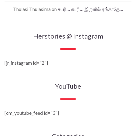
Thulasi Thulasima
on
சுடரி… சுடரி… இருளில் ஏங்காதே…
Herstories @ Instagram
[jr_instagram id="2"]
YouTube
[cm_youtube_feed id="3"]