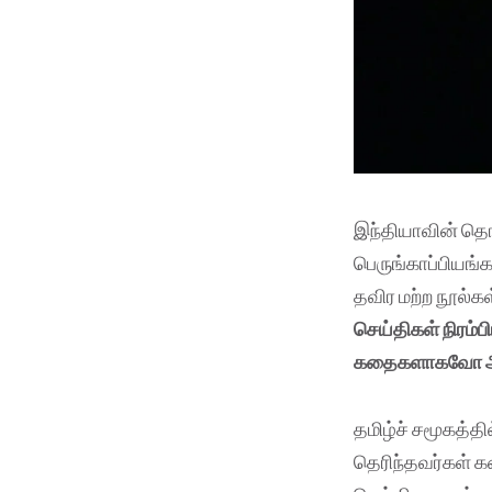
இந்தியாவின் தொன
பெருங்காப்பியங்
தவிர மற்ற நூல்
செய்திகள் நிரம்
கதைகளாகவோ அம
தமிழ்ச் சமூகத்த
தெரிந்தவர்கள் 