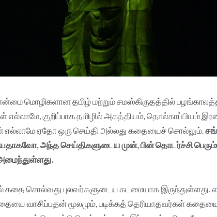
்மை மொழிகளான தமிழ் மற்றும் சமஸ்கிருதத்தில் பழங்காலத்தி
கள் எல்லாமே, குறிப்பாக தமிழில் அகத்தியம், தொல்காப்பியம் இ
கள் எல்லாமே ஏதோ ஒரு செய்தி அல்லது கதையைச் சொல்லும்.
சங
பியதாகவோ, அந்த செய்திகளுடைய முன், பின் தொடர்ச்சி பெரும்
ைந்துள்ளது.
ில் கதை சொல்வது புலவர்களுடைய கடமையாக இருந்துள்ளது. எழு
கதையை வாசிப்பதன் மூலமும், படிக்கத் தெரியாதவர்கள் கதைய