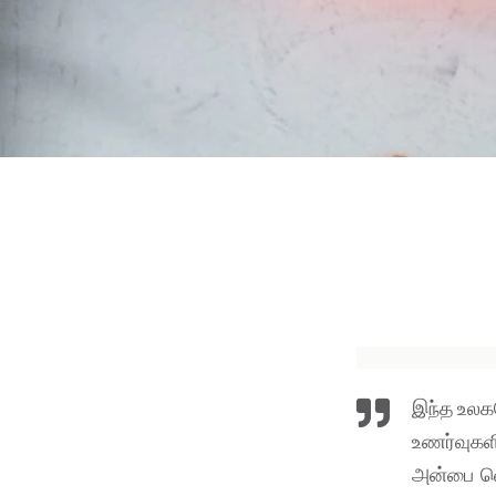
இந்த உலக
உணர்வுகளி
அன்பை வெள