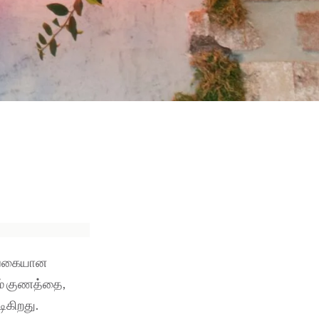
ு வகையான
ும் குணத்தை,
ிகிறது.