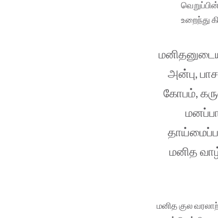
வெறுப்பின
உறைந்து கி
மனிதனுடைய 
அன்பு, பாச
கோபம், கரு
மனப்பா
தாய்மைப்
மனித வாழ
மனித குல வரலாற்