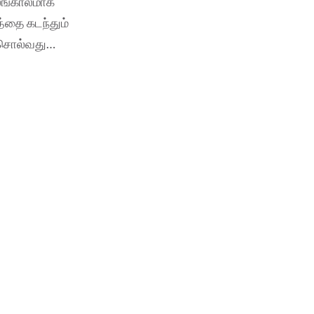
லங்காலமாக
த்தை கடந்தும்
் சொல்வது…