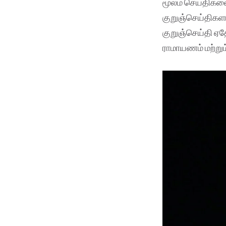
மூலம் செய்திகளை
குறுஞ்செய்திகளா
குறுஞ்செய்தி ஏத
ராமாயணம் மற்றும