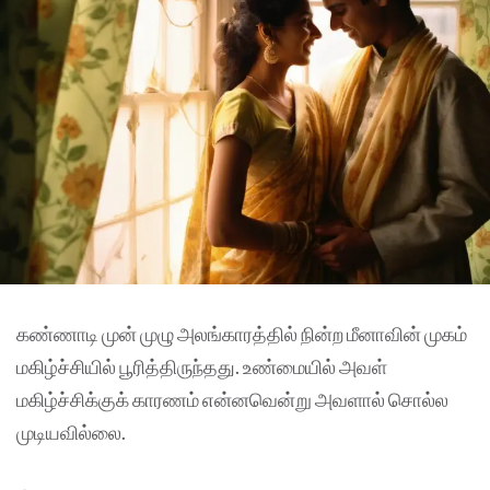
கண்ணாடி முன் முழு அலங்காரத்தில் நின்ற மீனாவின் முகம்
மகிழ்ச்சியில் பூரித்திருந்தது. உண்மையில் அவள்
மகிழ்ச்சிக்குக் காரணம் என்னவென்று அவளால் சொல்ல
முடியவில்லை.