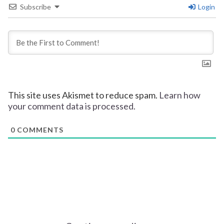
Subscribe
Login
This site uses Akismet to reduce spam.
Learn how
your comment data is processed.
0
COMMENTS