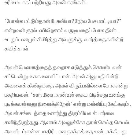
உரிமையாகப் பற்றியது அவன் கரங்கள்.
“போன்ல மட்டும்தான் பேசுவியா? நேர்ல பேச மாட்டியா?”
என்றவன் குரல் மயிலிறகால் வருடியதைப் போல தீண்ட
உடலும் மனமும் சிலிர்த்து அவளுக்கு. வார்த்தைகளின்றி
தவித்தாள்.
அவள் மௌனத்தைத் தவறாக எடுத்துக் கொண்டவன்
சட்டென்று கைகளை விட்டான். அவள் அனுமதியின்றி
அவளைத் தீண்டியதை அவள் விரும்பவில்லை போல என்று
பதறியவன், “சாரி மீனா, நான் உன் கைய பிடிச்சது உனக்கு
புடிக்கலன்னனு நினைக்கிறேன்” என்று மன்னிப்பு கேட்கவும் ,
அவன் சங்கடத்தை உணர்ந்து திரும்பியவள் பார்வை
கனிந்திருந்தது‌. ஆனால் அவனுக்கோ தான் செய்த செயல்
அவளிடம் என்ன மாதிரியான தாக்கத்தை உண்டாக்கியது