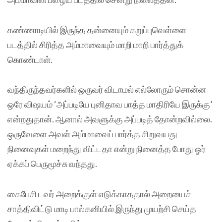
கண்ணாடியில் இருந்த தன்னையும் கறுப்புவெள்ளை
படத்தில் சிரித்த அம்மாவையும் மாறி மாறி பார்த்துக்
கொண்டாள்.
வந்திருந்தவர்களில் ஒருவர் விடாமல் எல்லோரும் சொன்ன
ஒரே விஷயம் ‘அப்படியே புனிதாவ பாத்த மாதிரியே இருக்கு’
என்றதுதான். ஆனால் அவளுக்கு அப்படித் தோன்றவில்லை.
ஒருவேளை அவள் அம்மாவைப் பார்த்த சிறுவயது
நினைவுகள் மறைந்து விட்டதா என்று நினைத்த போது ஓர்
ஏக்கப் பெருமூச்சு வந்தது.
கைபேசி டவர் அறைக்குள் எடுக்காததால் அறையைச்
சாத்திவிட்டு மாடி பால்கனியில் இருந்து முயற்சி செய்த