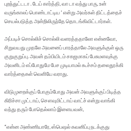
புறந்துட்டடா . டேய் கார்த்தி, வா டா வந்து பாரு, உன்
வருங்காலப் பொண்டாட்டிய ‘ என்று அவர்கள் திட்டத்தைச்
செயல்படுத்த அன்றிலிருந்தே தொடங்கிவிட்டார்கள்.
அப்படிச் சொல்லிச் சொல்லி வளரத்ததாலோ என்னவோ,
சிறுவயது முதலே அவனைப் பாரத்தாலே அவளுக்குள் ஒரு
குறுகுறுப்பு. அவன் தம்பியிடம் சகஜமாகப் பேசுமளவுக்கு
அவனிடம் எப்போதுமே பேச முடியாமல் கூச்சம் தலைதூக்கி
வார்த்தைகள் வெளியே வராது.
விடுமுறைக்குப் போகும்போது அவன் அவளுக்குப் பிடித்த
கிரிச்சா முட்டாய், சௌவுமிட்டாய் வாட்ச் என்று வாங்கி
வந்து தரும் போதெல்லாம் இளையவன்,
“என்ன அண்ணியாரே, ஸ்பெஷல் கவனிப்பு நடக்குது