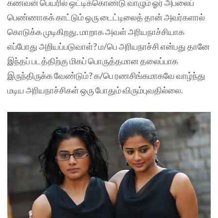
கணவன் பெயரில் ஒட்டிக்கொண்டு வாழும் ஓர் அபலைப்
பெண்ணாகக் காட்டும் ஒரு டைட்டிலைத் தான் அவர்களால்
கொடுக்க முடிகிறது. மாறாக அவள் அரியநாச்சியாக
எப்போது அறியப்படுவாள்? ம/பெ அரியநாச்சி என்பது தானே
இந்தப் படத்திற்கு மிகப் பொருத்தமான தலைப்பாக
இருந்திருக்க வேண்டும்? க/பெ ரணசிங்கமாகவே வாழ்ந்து
மடிய அரியநாச்சிகள் ஒரு போதும் விரும்புவதில்லை.