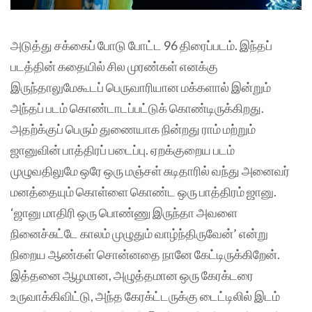
அடுத்து சக்கைப் போடு போட்ட 96 திரைப்படம். இந்தப்
படத்தின் கதையில் சில முரண்கள் எனக்கு
இருந்தாலுமேகூடப் பெருவாரியான மக்களால் இன்றும்
அந்தப் படம் கொண்டாடப்பட்டுக் கொண்டிருக்கிறது.
அதற்க்குப் பெரும் துணையாக நின்றது ராம் மற்றும்
ஜானுவின் பாத்திரப் படைப்பு. ஏறக்குறைய படம்
முழுவதிலுமே ஒரே ஒரு மஞ்சள் சுடிதாரில் வந்து அனைவர்
மனத்தையும் கொள்ளை கொண்ட ஒரு பாத்திரம் ஜானு.
‘ஜானு மாதிரி ஒரு பொண்ணு இருந்தா அவளை
நினைச்சுட்டே காலம் முழுதும் வாழ்ந்திருவேன்’ என்று
நிறைய ஆண்கள் சொன்னதை நானே கேட்டிருக்கிறேன்.
இத்தனை ஆழமான, அழுத்தமான ஒரு கேரக்டரை
உருவாக்கிவிட்டு, அந்த கேரக்ட்டருக்கு டைட்டிலில் இடம்