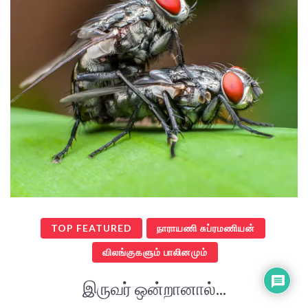
TOP FEATURED
நாராயணி சுப்ரமணியன்
விலங்குகளும் பாலினமும்
இருவர் ஒன்றானால்...