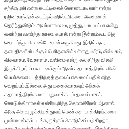
சந்திரமுகி என்ற டைட்டிலைக் கொண்டாடினார் என்று
ரஜினிகாந்தின் டைட்டில் ஹிஸ்டரிகளை அலசினால்
தெரிந்துவிடும். அண்ணாமலை, முத்து, படையப்பா என்று
வளர்ந்து வளர்ந்து காலா, கபாலி என்று இன்றும்கூட அது
தொடர்ந்து கொண்டே தான் வருகிறது. இதில் தல,
தளபதிகளின் பங்கும் பெரிதளவில் உள்ளது. வீரம், விவேகம்,
விசுவாசம், வேதாளம் , வலிமை என்று தல சிறிது விலகி
இருக்கிறார் போல. எனக்கும் ஆண் கதாபாத்திரங்களின்
பெயர்களை படத்திற்குத் தலைப்பாக வைப்பதில் எந்த
வெறுப்பும் இல்லை. அது கதைக்காகவும் அந்தக்
கதாபாத்திரங்களை வலுவாக்கவும் தலைப்பாகக்
கொடுக்கிறார்கள் என்றே புரிந்துகொள்கிறேன். ஆனால்,
அதே அளவு முக்கியத்துவம் பெண் கதாபாத்திரங்களை
முன்வைக்கும் படங்களுக்கும் கொடுக்கப்படுகிறதா
என்பதே என் கேள்வியாக இருந்து கொண்டே இருக்கிறது.