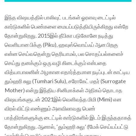
இந்த விஷயத்தில் பாலிவுட் படங்கள் ஓரளவு டைட்டில்
கார்டுகளில் பெண்களை மையப்படுத்தியிருக்கிறது என்றே
தோன்றுகிறது. 2015இல் தீபிகா படுகோனே நடித்து
வெளியான பிக்கு (Piku), ஹவுஸ்வொய்ஃப் ஆன பிறகு
என்ன செய்வதென்று தெரியாமல், பல சொதப்பல்களைச்
செய்து தனக்கும் ஒரு வழி கிடைக்கும் என்பதை
வித்யாபாலனின் அழகான எதார்த்தமான நடிப்புடன் காட்டிய
தும்ஹரி சுலு (Tumhari Sulu), சரோகேட் மதர் (Surrogate
Mother) என்று இந்திய சினிமாக்கள் அதிகம் தொடாத
விஷயங்களுடன் 2021இல் வெளிவந்த மிமி (Mimi) என
விரல் விட்டு எண்ணும் அளவிலாவது பெண்
பாத்திரங்களுக்கு டைட்டில் கார்டுகளில் இடம் இருந்ததாகத்
தோன்றுகிறது. ஆனால், ‘தும்ஹரி சுலு’ ரீமேக் செய்யப்பட்டு
‘காற்றின் மொழி’யாகவே நம் வரவேற்பறையை