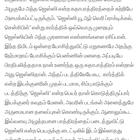
அழகுமே அந்த ஜெஸ்ஸி என்ற கதாபாத்திரத்தைச் சுற்றியே
அமைக்கப்பட்டிருக்கும். ‘ஜெஸ்ஸி யூ ஆர் வெரி ப்ராக்டிக்கல்,
சென்சிபிள்’ என்று கார்த்திக் ஒவ்வொரு முறையும்
ஜெஸ்ஸியின் அந்த முரணான எண்ணங்களை ரசிப்பான்.
இந்த நிமிடம் ஒன்றை யோசித்துவிட்டு மறுகணமே அதற்கு
நேர்மாறாய் யோசிக்கும் பெண்ணின் மனதை அப்படியே
பிரதிபலித்ததாக நான் உணர்ந்த ஒரு கதாபாத்திரம் என்றால்
அது ஜெஸ்ஸிதான். அந்தப் படத்திலேயேகூட கார்த்திக்
என்ற இயக்குனரின் முதல் படமாக, சிம்பு எடுக்கும்
படத்திற்கு ‘ஜெஸ்ஸி’ என்ற பெயர் தான் கொடுத்திருப்பார்
இயக்குனர் கவுதம் மேனன். அவரின் படங்கள் அனைத்துமே
அருமையான தலைப்புகள் கொண்டிருக்கும். ஆனாலும்கூட
இவ்வளவு அழுத்தமான பாத்திரத்தைப் படைத்துவிட்டு
ஜெஸ்ஸி என்ற பெயருக்கு டைட்டிலில் இடம் இல்லாதது
என்றுமே எனக்கு வருத்தம் தான். ‘ஜெஸ்ஸி’ என்று பெரிய