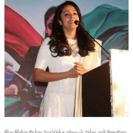
இது இன்று நேற்று ஆரம்பித்த விஷயம் அல்ல. ஏன் ஜோதிகா