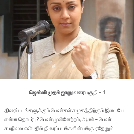
ஜெஸ்ஸி முதல் ஜானு வரை பகு
தி – 1
திரைப்படங்களுக்கும் பெண்கள் சமூகத்திற்கும் இடையே
என்ன தொடர்பு? பெண் முன்னேற்றம், ஆண் – பெண்
சமநிலை என்பதில் திரைப்படங்களின் பங்கு ஏதேனும்