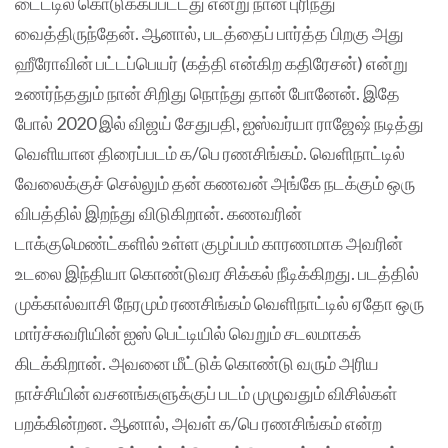
டைட்டில் கொடுக்கப்பட்டது என்று நான் புரிந்து
வைத்திருந்தேன். ஆனால், படத்தைப் பார்த்த பிறகு அது
ஹீரோவின் பட்டப்பெயர் (கத்தி என்கிற கதிரேசன்) என்று
உணர்ந்ததும் நான் சிறிது நொந்து தான் போனேன். இதே
போல் 2020 இல் விஜய் சேதுபதி, ஐஸ்வர்யா ராஜேஷ் நடித்து
வெளியான திரைப்படம் க/பெ ரணசிங்கம். வெளிநாட்டில்
வேலைக்குச் செல்லும் தன் கணவன் அங்கே நடக்கும் ஒரு
விபத்தில் இறந்து விடுகிறான். கணவரின்
டாக்குமெண்ட்களில் உள்ள குழப்பம் காரணமாக அவரின்
உடலை இந்தியா கொண்டுவர சிக்கல் நீடிக்கிறது. படத்தில்
முக்கால்வாசி நேரமும் ரணசிங்கம் வெளிநாட்டில் ஏதோ ஒரு
மார்ச்சுவரியின் ஐஸ் பெட்டியில் வெறும் சடலமாகக்
கிடக்கிறான். அவனை மீட்டுக் கொண்டு வரும் அரிய
நாச்சியின் வசனங்களுக்குப் படம் முழுவதும் விசில்கள்
பறக்கின்றன. ஆனால், அவள் க/பெ ரணசிங்கம் என்ற