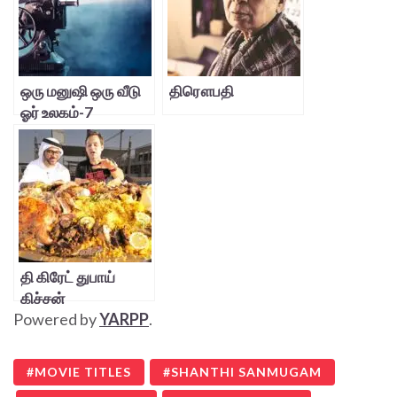
ஒரு மனுஷி ஒரு வீடு
திரௌபதி
ஓர் உலகம்-7
தி கிரேட் துபாய்
கிச்சன்
Powered by
YARPP
.
MOVIE TITLES
SHANTHI SANMUGAM