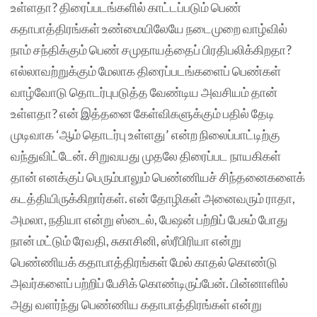
உள்ளதா? திரைப்படங்களில் காட்டப்படும் பெண்
கதாபாத்திரங்கள் உண்மையிலேயே நடைமுறை வாழ்வில்
நாம் சந்திக்கும் பெண் சமுதாயத்தைப் பிரதிபலிக்கிறதா?
எல்லாவற்றுக்கும் மேலாக திரைப்படங்களைப் பெண்கள்
வாழ்வோடு தொடர்புபடுத்த வேண்டிய அவசியம் தான்
உள்ளதா? என் இத்தனை கேள்விகளுக்கும் பதில் தேடி
முடிவாக ‘ஆம் தொடர்பு உள்ளது’ என்ற நிலைப்பாட்டிற்கு
வந்துவிட்டேன். சிறுவயது முதலே திரைப்பட நாயகிகள்
தான் எனக்குப் பெரும்பாலும் பெண்ணியச் சிந்தனைகளைக்
கடத்தியிருக்கிறார்கள். என் தோழிகள் அனைவரும் ராதா,
அமலா, நதியா என்று ஸ்டைல், பேஷன் பற்றிப் பேசும் போது
நான் மட்டும் ரேவதி, சுகாசினி, ஸ்ரீபிரியா என்று
பெண்ணியக் கதாபாத்திரங்கள் மேல் காதல் கொண்டு
அவர்களைப் பற்றிப் பேசிக் கொண்டிருப்பேன். பின்னாளில்
அது வளர்ந்து பெண்ணிய கதாபாத்திரங்கள் என்று