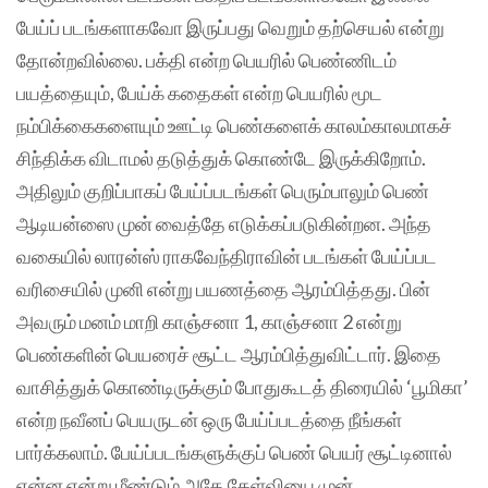
பேய்ப் படங்களாகவோ இருப்பது வெறும் தற்செயல் என்று
தோன்றவில்லை. பக்தி என்ற பெயரில் பெண்ணிடம்
பயத்தையும், பேய்க் கதைகள் என்ற பெயரில் மூட
நம்பிக்கைகளையும் ஊட்டி பெண்களைக் காலம்காலமாகச்
சிந்திக்க விடாமல் தடுத்துக் கொண்டே இருக்கிறோம்.
அதிலும் குறிப்பாகப் பேய்ப்படங்கள் பெரும்பாலும் பெண்
ஆடியன்ஸை முன் வைத்தே எடுக்கப்படுகின்றன. அந்த
வகையில் லாரன்ஸ் ராகவேந்திராவின் படங்கள் பேய்ப்பட
வரிசையில் முனி என்று பயணத்தை ஆரம்பித்தது. பின்
அவரும் மனம் மாறி காஞ்சனா 1, காஞ்சனா 2 என்று
பெண்களின் பெயரைச் சூட்ட ஆரம்பித்துவிட்டார். இதை
வாசித்துக் கொண்டிருக்கும் போதுகூடத் திரையில் ‘பூமிகா’
என்ற நவீனப் பெயருடன் ஒரு பேய்ப்படத்தை நீங்கள்
பார்க்கலாம். பேய்ப்படங்களுக்குப் பெண் பெயர் சூட்டினால்
என்ன என்று மீண்டும் அதே கேள்வியை முன்