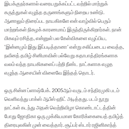
இயக்குநர்களால் வரையறுக்கப்பட்டவற்றில் மாற்றுக்
கருத்துகள் எழுந்த தருணங்களும் நிறைய உண்டு.
ஆனாலும் திரைப்பட நாயகிகளே என் வாழ்வில் பெரும்
மாற்றங்கள் நிகழக் காரணமாய் இருந்திருக்கிறார்கள். நான்
மிகவும் ரசித்த, என்னுள் பல கேள்விகளை எழுப்பிய,
‘இன்னமும் இது இப்படித்தானா’ என்று சலிப்படைய வைத்த,
நவீனத் தமிழ் சினிமாவின் பல்வேறு கதாபாத்திரங்களாக
வலம் வந்த நாயகிகளைப் பற்றி நீண்ட நாட்களாக எழுத
எழுந்த ஆசையின் விளைவே இந்தத் தொடர்.
ஒரு சின்ன ப்ளாஷ்பேக். 2005ஆம் வருடம் சந்திரமுகி படம்
வெளிவந்து பாக்ஸ் ஆபீஸ் ஹிட் அடித்தது. படம் நூறு
நாட்கள் கடந்து அதன் வெற்றிவிழா கொண்டாட்டத்தின்
போது ஜோதிகா ஒரு முக்கியமான கோரிக்கையைத் தமிழ்த்
திரையுலகின் முன் வைத்தார். சூப்பர் ஸ்டார் ரஜினிகாந்த்