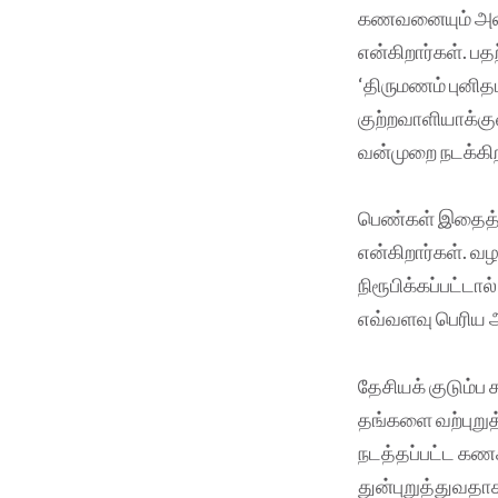
கணவனையும் அவனை
என்கிறார்கள். ப
‘திருமணம் புனித
குற்றவாளியாக்குவ
வன்முறை நடக்கிற
பெண்கள் இதைத் 
என்கிறார்கள். வழ
நிரூபிக்கப்பட்ட
எவ்வளவு பெரிய அ
தேசியக் குடும்ப
தங்களை வற்புறு
நடத்தப்பட்ட கணக
துன்புறுத்துவதா