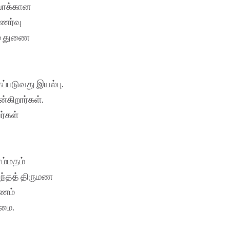
்போக்கான
ுணர்வு
ம் துணை
ப்படுவது இயல்பு.
்கிறார்கள்.
ர்கள்
ம்மதம்
அந்தத் திருமண
மணம்
்மை.