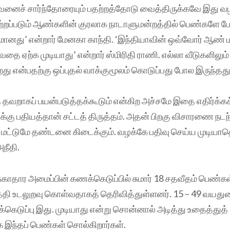
ச் சார்ந்தோரையும் பதற்றத்தோடு வைத்திருக்கவே இது வழ
தற்றப்படும் ஆண்களின் குரலாக நாடாளுமன்றத்தில் பெண்களே பே
மானது’ என்றார் மேனகா காந்தி. ‘இந்தியாவின் ஒவ்வோர் ஆண்
தை ஏற்க முடியாது’ என்றார் ஸ்மிரிதி ராணி. எல்லா வீடுகளிலும்
து என்பதற்கு ஒப்புதல் வாக்குமூலம் கொடுப்பது போல இருந்தது 
தவறாகப் பயன்படுத்தக்கூடும் என்கிற அச்சமே இதை எதிர்க்க
க்கு பதியத்தான் சட்டத் திருத்தம். அதன் பிறகு விசாரணை நடந்த
ால் மட்டுமே தண்டனை கிடைக்கும். வழக்கே பதிவு செய்ய முடியா
நீதி.
 சுகாதார அமைப்பின் கணக்கெடுப்பில் சுமார் 18 சதவீதம் பெண்
த்தி உடலுறவு கொள்வதாகத் தெரிவித்துள்ளனர். 15 – 49 வயத
்கெடுப்பு இது. முடியாது என்று சொன்னால் அடித்து உதைத்துத்
க இந்தப் பெண்கள் சொல்கிறார்கள்.