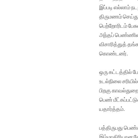
இப்படி எல்லாம் ந
திருமணம் செய்து
பெற்றோரிடம் பேச
அந்தப் பெண்ணின்
விசாரித்துத் தங்
கொண்டனர்.
ஒரு கட்டத்தில் 
உடல்நிலை சரியில
பிறகு காவல்துறை
பெண் மீட்கப்பட்
யதார்த்தம்.
பத்திருபது பெண்
இம்மாதிரியான கோ