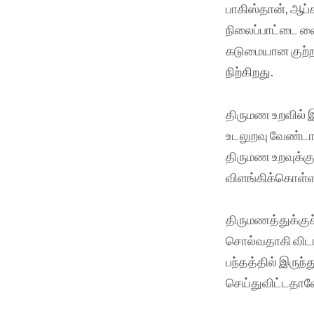
பாகிஸ்தான், ஆப்
நிலைப்பாட்டை வை
கடுமையான குற்றம
நிற்கிறது.
திருமண உறவில் இ
உடலுறவு வேண்டாம
திருமண உறவுக்கு
விளங்கிக்கொள்ள
திருமணத்துக்கு
சொல்வதாகி விடா
பந்தத்தில் இருந
செய்துவிட்டதால