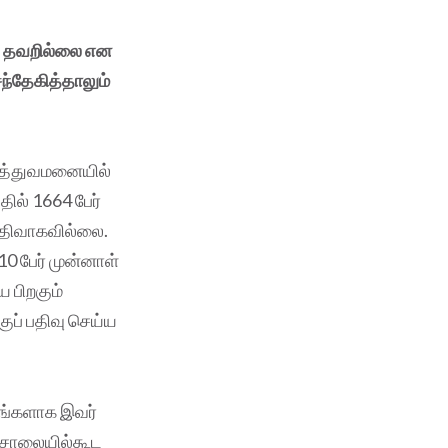
ல் தவறில்லை என
ந்தேகித்தாலும்
ருத்துவமனையில்
ில் 1664 பேர்
 பதிவாகவில்லை.
10 பேர் முன்னாள்
 பிறகும்
ுப் பதிவு செய்ய
ுடங்களாக இவர்
ச்சாலையில்கூட