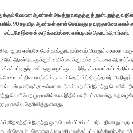
துக்கும் மேலான ஆண்கள் அடித்து உதைத்துத் துன்புறுத்துவதி
். எனில், 90 சதவீத ஆண்கள் தான் செய்வது தவறுதானோ எனச் ச
சட்டமே இதைத் தடுக்கவில்லை என்பதால் தொடர்கிறார்கள்.
பதிவாகுமா என்பதே கேள்விக்குறி. மும்பைப் பொதுச் சுகாதார ம
17ஆம் ஆண்டுகளுக்குள் சிகிச்சைக்கு வந்தவர்களை ஆராய்ந்தத
ிக்கப்பட்டிருந்தனர். ஒரு வழக்குகூட இந்தக் காலக்கட்டத்தில்
்டுமே காவல் நிலையத்தில் தகவல் தெரிவித்திருந்தனர். அதிலும் 
 வன்புணர்வுக்கு உள்ளானவர்கள். உறவில் இருந்து வெளியேறிய
ந்து வெளியேற முடியவில்லை. இதில் பலரிடம் காவல்துறை வழக்க
நேரடியாகவே தெரிவித்துள்ளது.
யப்பிரதேசத்தில் இருந்து ஒரு பெண் மீட்கப்பட்டார். பதினாறு வர
ாருடன் தொடர்பு கொள்ள அனுமதி மறுக்கப்பட்டிருக்கிறார். சிறை