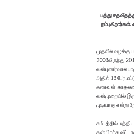
பத்து சதவீதத்
நம்புகிறார்கள
முதலில் வழக்கு 
2008லிருந்து 20
வன்புணர்வால் பாத
அதில் 18 பேர் மட
கணவன், காதலனால்
வன்முறையில் இரு
முடியாது என்று 
சமீபத்தில் மத்தி
தன் பிறந்த வீட்ட