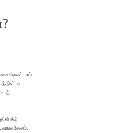
ா?
டனை வேண்டாம்
டத்தின்படி
டைத்
ன் கீழ்
, வங்கதேசம்,