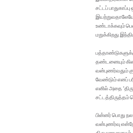
சட்டப் பாதுகாப்ப
இயற்றுவதாலேயே ய
உண்டாக்கவும் ப
மறுக்கிறது இந்தி
பத்தாண்டுகளுக்க
தண்டனையும் கிட
வன்புணர்வதும் கு
வேண்டும் எனப் பர
எனில் அதை ’திர
சட்டத்திருத்தம் 
பின்னர் பொது நல
வன்புணர்வு என்
திருமணமானவர், 