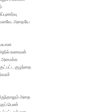
ம்
ப்புணர்வு
 அவ்வளவே. அதையே
ுமையான
. அதில் கணவன்
தி அமைக்க
குட்பட்ட குழந்தை
ுவரச்
இருந்தாலும் அதை
்தப் பெண்
யப்பட்டவர் என