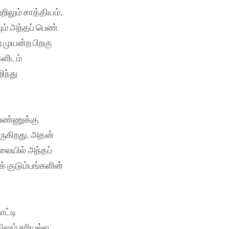
றிலும் சாத்தியம்.
ம் அந்தப் பெண்
 முயன்ற பிறகு
களிடம்
ிந்து
பெண்ணுக்கு
வருகிறது. அதன்
லையில் அந்தப்
் குடும்பங்களின்
ட்டி
லும் சரியல்ல.