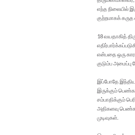
எந்த நிலையில் இ
குற்றமாகக் கருத 
18 வயதாகித் தி
எதிர்பார்க்கப்பட
என்பதை ஒரு காரண
குடும்ப அமைப்பு
இப்போதே இந்திய
இருக்கும் பெண்க
சம்பாதிக்கும் ப
அதிகளவு பெண்களே
முடிவுகள்.