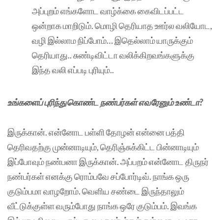
அப்புறம் எங்களோட வாழ்க்கை கைவிடப்பட்ட
ஒன்றாக மாறிடும். மொழி தெரியாத ஊர்ல வலியோட,
வழி இல்லாம நிப்போம்… இதெல்லாம் யாருக்கும்
தெரியாது.. சுண்டிவிட்டா வலிக்கிறவங்களுக்கு
இந்த வலி எப்படி புரியும்..
உங்களைப் புரிந்துகொண்ட நண்பர்கள் எவரேனும் உண்டா?
இருக்கான். என்னோட பள்ளி தோழன் என்னை பத்தி
தெரிவதற்கு முன்னாடியும், தெரிஞ்சுக்கிட்ட பின்னாடியும்
இப்போவும் நண்பனா இருக்கான். அப்பறம் என்னோட திருநர்
நண்பர்கள் எனக்கு ரொம்பவே சப்போர்டிவ். நாங்க ஒரு
குடும்பமா வாழறோம். வெளிய சண்டை இருந்தாலும்
வீட்டுக்குள்ள வரும்போது நாங்க ஒரே குடும்பம். இவங்க