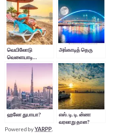
வெயிலோடு
அங்காடித் தெரு
வெளையாடி…
ஹலோ துபாயா?
எஸ். டி. டி. ன்னா
வரலாறு தான?
Powered by
YARPP
.