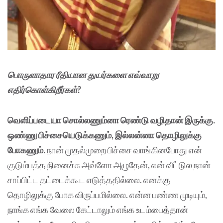
பொருளாதார ரீதியான துயர்களை எவ்வாறு
எதிர்கொள்கிறீர்கள்?
வெளிப்படையா சொல்லணும்னா ரெண்டு வழிதான் இருக்கு.
ஒண்ணு பிச்சையெடுக்கணும், இல்லன்னா தொழிலுக்கு
போகணும்.
நான் முதல்முறை பிச்சை வாங்கினபோது என்
குடும்பத்த நினைச்சு அவ்ளோ அழுதேன், என் வீட்டுல நான்
சாப்பிட்ட தட்டைக்கூட எடுத்ததில்லை. எனக்கு
தொழிலுக்கு போக விருப்பமில்லை. என்ன பண்ண முடியும்,
நாங்க எங்க வேலை கேட்டாலும் எங்க உடம்பைத்தான்