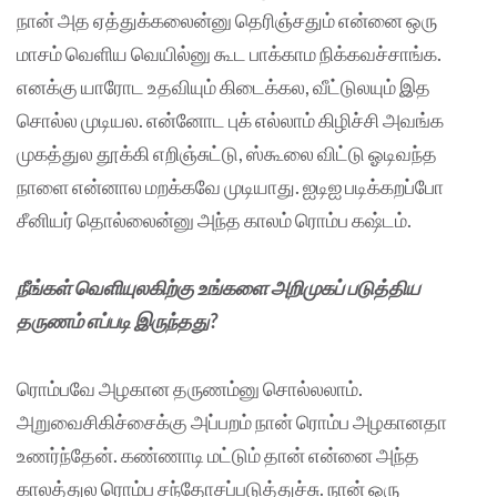
நான் அத ஏத்துக்கலைன்னு தெரிஞ்சதும் என்னை ஒரு
மாசம் வெளிய வெயில்னு கூட பாக்காம நிக்கவச்சாங்க.
எனக்கு யாரோட உதவியும் கிடைக்கல, வீட்டுலயும் இத
சொல்ல முடியல. என்னோட புக் எல்லாம் கிழிச்சி அவங்க
முகத்துல தூக்கி எறிஞ்சுட்டு, ஸ்கூலை விட்டு ஓடிவந்த
நாளை என்னால மறக்கவே முடியாது. ஐடிஐ படிக்கறப்போ
சீனியர் தொல்லைன்னு அந்த காலம் ரொம்ப கஷ்டம்.
நீங்கள் வெளியுலகிற்கு உங்களை அறிமுகப் படுத்திய
தருணம் எப்படி இருந்தது?
ரொம்பவே அழகான தருணம்னு சொல்லலாம்.
அறுவைசிகிச்சைக்கு அப்பறம் நான் ரொம்ப அழகானதா
உணர்ந்தேன். கண்ணாடி மட்டும் தான் என்னை அந்த
காலத்துல ரொம்ப சந்தோசப்படுத்துச்சு. நான் ஒரு