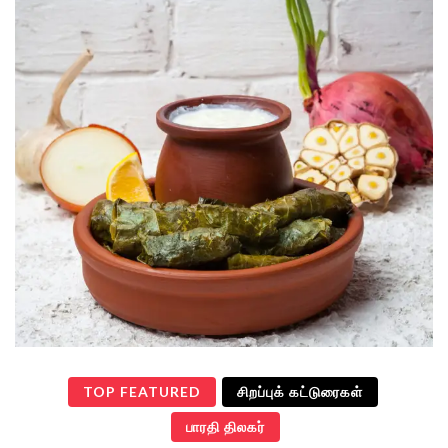
TOP FEATURED
சிறப்புக் கட்டுரைகள்
பாரதி திலகர்