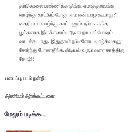
தற்கொலை பண்ணிக்காதீங்க. ஏமாத்தறவங்க
வாழ்ந்து காட்டும் போது நாம ஏன் வாழ கூடாது?
தைரியமா வாழ்ந்து காட்டணும். நம்ம காகித
பூக்களாக இருக்கலாம். ஆனா நாம எப்போவும்
வாடக்கூடாது. இதுதான் நம்மளோட வாழ்க்கைனு
சோர்ந்து போகாதீங்க. விடியல் வரும் வரை காத்திரு
தோழி!
படைப்பு, படம் நன்றி:
அணியம் அறக்கட்டளை
மேலும் படிக்க...