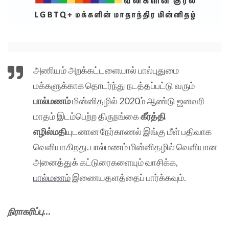
அணியம் அறக்கட்டளையால் பால்புதுமை
மக்களுக்காக தொடர்ந்து நடத்தப்பட்டு வரும்
பால்மணம்
மின்னிதழில் 2020ம் ஆண்டு ஜனவரி
மாதம் இடம்பெற்ற‌ திருநங்கை
கீர்த்தி
எழில்மதி
யுடனான நேர்காணல் இங்கு மீள் பதிவாக
வெளியாகிறது. பால்மணம் மின்னிதழில் வெளியான
அனைத்துக் கட்டுரைகளையும் வாசிக்க,
பால்மணம்
இணையதளத்தைப் பார்க்கவும்.
நிராகரிப்பு…