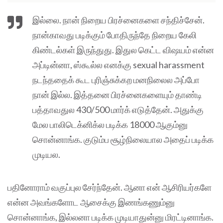
இல்லை. நான் நிறைய பிரச்னைகளை சந்திச்சேன்.
நான்காவது படிக்கும் போதிருந்தே நிறைய கேலி
கிண்டல்கள் இருந்துது. இதுல கெட்ட விஷயம் என்ன
அப்டின்னா, ஸ்கூல்ல எனக்கு sexual harassment
நடந்ததைக் கூட புரிஞ்சுக்கற மனநிலைல அப்போ
நான் இல்ல. இத்தனை பிரச்னைகளையும் தாண்டி
பத்தாவதுல 430/500 மார்க் எடுத்தேன். அதுக்கு
மேல பாலிடெக்னிக்ல படிக்க 18000 ஆகும்னு
சொன்னாங்க. குடும்ப சூழ்நிலையால அதைப் படிக்க
முடியல.
பதினோராம் வகுப்புல சேர்ந்தேன். ஆனா என் ஆசிரியர்களே
என்ன அவங்களோட ஆசைக்கு இணங்கணும்னு
சொன்னாங்க, இல்லனா படிக்க முடியாதுன்னு மிரட்டினாங்க.