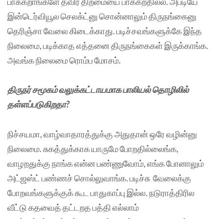
பாக்கறாங்களே தவிர திறமையை பாக்கறதில்ல. அப்டியே
இன்டெர்வியூல செலக்ட்னு சொன்னாலும் திருநங்கைனு
தெரிஞ்சா வேலை கிடைக்காது. படிச்சவங்களுக்கே இந்த
நிலைமை, படிக்காத எத்தனை திருநங்கைகள் இருக்காங்க.
அவங்க நிலைமை ரொம்ப மோசம்.
திருநர் சமூகம் வலுக்கட்டாயமாக பாலியல் தொழிலில்
தள்ளப்படுகிறதா?
நிச்சயமா, வாழ்வாதாரத்துக்கு அதுதான் ஒரே வழின்னு
நிலைமை. சுகத்துக்காக யாருமே போறதில்லைங்க,
வாழறதுக்கு நாங்க என்ன பண்ணுவோம், எங்க போனாலும்
அட்ஜஸ்ட் பண்ணச் சொல்லுவாங்க. படிச்சு வேலைக்கு
போறவங்களுக்குக் கூட பாதுகாப்பு இல்ல. நடுராத்திரில
வீட்டு கதவைத் தட்டறத பத்தி எல்லாம்