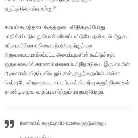
உருட்டிக்கொள்வதற்கு?’
சமயம் கருத்தடைக்குத் தடை விதிக்கும்போது
பாதிக்கப்படுவது பெண்ணினம் மட்டுமே. தன் உடல் மீது கூட
உரிமையில்லாத நிலை ஏற்படுவதற்குப் பல
நிறுவனமயமாக்கப்பட்ட அமைப்புகளின் கூட்டுச்சதி
ஒருவகையில் காரணம் எனலாம். அதோடுகூட இருபாலரின்
ஆசைகள், விருப்பு-வெறுப்புகள், குழந்தையின் பாலின
தேர்வு போன்றவைகூட சமயம், கல்வியறிவு எனும் நிலைகள்
தாண்டி சமூக-வகுப்பு சார்ந்தும் மாறுபடுகிறது.
நிறைவில் கருவூலமே வாகை சூடுகிறது.
நூலை வாங்க: