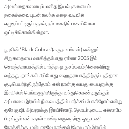
அவஸ்தைகளையும் மனித இயல்புகளையும்
நகைச்சுவையுடன் கலந்த கதை வடிவில்
எழுதப்பட்டிருப்பதால், நம் மனதில் பசைப்போல
ஒட்டிக்கொள்கின்றன.
நூலின் ‘Black Cobras'(கருநாகங்கள்) என்னும்
சிறுகதையை வாசித்தபோது ஏனோ 2005 இல்
செகந்திராபாத்தில் பார்த்த ஒரு சம்பவம் நினைவிற்கு
வந்தது. நாங்கள் அப்போது ஹைதராபாத்திற்குப் புதிதாக
குடிபெயர்ந்திருந்தோம். என் நான்கு வயது பையனுக்கு
இரயிலில் பெங்களூரிலிருந்து வந்துகொண்டிருக்கும்
அப்பாவை இரயில் நிலையத்தில் பார்க்கப் போகிறோம் என்று
ஒரே குஷி. அவனுக்கு இரயிலோடு தொடர்புடைய எல்லாமே
பிடிக்கும் என்பதால் வண்டி வருவதற்கு ஒரு மணி
நேரத்திற்கு முன்பாகவே நாங்கள் இருவரும் இரயில்