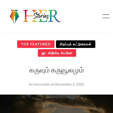
TOP FEATURED
சிறப்புக் கட்டுரைகள்
ஜா. கிறிஸ்டி பெமிலா
கருவும் கருவூலமும்
by
herstories
on
November 5, 2025