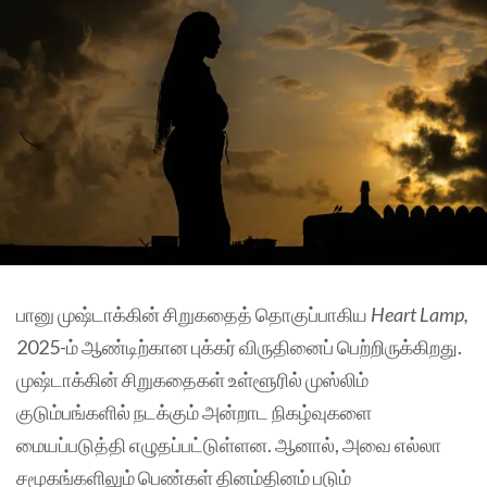
பானு முஷ்டாக்கின் சிறுகதைத் தொகுப்பாகிய
Heart Lamp,
2025-ம் ஆண்டிற்கான புக்கர் விருதினைப் பெற்றிருக்கிறது.
முஷ்டாக்கின் சிறுகதைகள் உள்ளூரில் முஸ்லிம்
குடும்பங்களில் நடக்கும் அன்றாட நிகழ்வுகளை
மையப்படுத்தி எழுதப்பட்டுள்ளன. ஆனால், அவை எல்லா
சமூகங்களிலும் பெண்கள் தினம்தினம் படும்