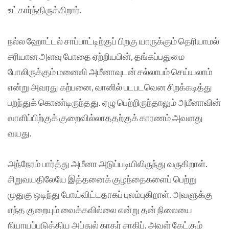
உட்கார்ந்திருக்கிறார்.
நல்ல ஹோட்டல் சாப்பாட்டிற்குப் பிறகு யாருக்கும் தெரியாமல்
சரியான அளவு போதை ஏற்றியபின், தங்கப்பதுமை
போலிருக்கும் மனைவி அமீனாவுடன் சல்லாபம் செய்யலாம்
என்று அவரது கற்பனை, வானில் படபடவென சிறக்கடித்து
பறந்துக் கொண்டிருந்தது. ஏழு பெற்றிருந்தாலும் அமீனாவின்
வாளிப்பிற்குக் குறைவில்லாததற்குக் காரணம் அவளது
வயது.
அந்நேரம் பார்த்து அமீனா அடுப்படியிலிருந்து வருகிறாள்.
சிறுவயதிலேயே இத்தனைக் குழந்தைகளைப் பெற்று
முதுகு ஒடிந்து போய்விட்டதாகப் புலம்புகிறாள். அவளுக்கு
எந்த குறையும் வைக்கவில்லை என்று தன் நிலையை
நியாயப்படுத்திய அப்துல் காதர் சாகிப், அவள் கேட்கும்