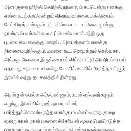
அரைகுறை ஹிந்தி தெரிந்திருந்காலும் சட்டென்று எனக்கு
என்ன நடக்கிறதென்றும் விளங்கவில்லை, கத்தியைக்
கேட்கிறார் என்பதும் புரியவில்லை. படபடவென மூன்று,
நான்கு பெண்கள் கூடி அப்பெண்ணைச் சுற்றி ஒரு
புடவையை வைத்து மறைப்பு அமைத்தனர். எனக்கு
நிலைமை புரிந்ததும், மகனை கூட அழைத்துச் செல்வதா,
அல்லது அவனை இருக்கையில் விட்டுவிட்டு அவரிடம் போய்
ஏதாவது உதவலாமா என்று யோசிக்கையில் அடுத்த உள்ளூர்
இரயில் வந்து தடகளத்தில் நின்றது.
அதற்குள் மெல்ல அப்பெண்ணும், உடன் வந்தவர்களும்
எழுந்து இரயிலில் ஏறத் தயாராயினர்.
பார்த்துக்கொண்டிருந்த எனக்கு மயக்கம் வராத குறை
ஒன்றுதான். நான் மகனை சிசேரியன் மூலம் பெற்றெடுத்த
பிறகு நார்மலாக நடப்பதற்கே எட்டு-பத்து நாள்களானது