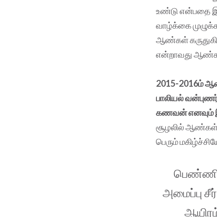
உண்டு என்பதை இ
வாழ்க்கை முழுக்
ஆண்கள் கருதுகின
என்றாவது ஆண்கள்
2015-2016ம் ஆண்ட
பாலியல் வன்புண
கணவன் எனவும் இ
சூழலில் ஆண்கள்
பெரும் மகிழ்ச்சிய
பெண்ணி
அமைப்பு ச
ஆயிரம