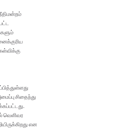
ீதிமன்றம்
பட்ட
்களும்
னைக்குரிய
ேள்விக்கு
்பித்துள்ளது
மைப்பு சிதைந்து
்கப்பட்டது.
ில் வெளிவர
ியிருக்கிறது என