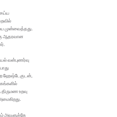
செய்ய
றவில்
ை முன்வைத்தது.
க்கு ஆதரவான
ர்.
யல் வன்புணர்வு
்போது
ற ஹேஷ்டேகுடன்,
கங்களில்
தை திருமண உறவு
அமைகிறது.
யும் அவளுக்கே