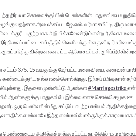
ந்த நிர்பயா கொலைக்குப்பின் பெண்களின் பாதுகாப்பை உறுதி
குவதற்காக அமைக்கப்பட ஜே.எஸ். வர்மா கமிட்டி, திருமண உ
்டைக்குரிய குற்றமாக அறிவிக்கவேண்டும் என்ற ஆலோசனைய
திர் நிலைப்பாட்டை சமீபத்தில் வெளிவந்துள்ள தனிநபர் உரிமை
விக்கு உட்படுத்துகின்றன என சட்ட ஆலோசகர்கள் குறிப்பிடுகின்றன
சட்டம் 375, 15 வயதுக்கு மேற்பட்ட மனைவியை, கணவன் பாலி
டி தண்டைக்குரியதல்ல எனச்சொல்கிறது. இந்தப் பிரிவுதான் தற
கியுள்ளது. இதனை முன்னிட்டு ஆண்கள்
#Marriagestrike
என்
ில் ஆண்களுக்கு பாதுகாப்பே இல்லை எனச் சொல்லி சமூக ஊட
ன்றனர். ஒரு பெண்ணின் மீது கட்டுப்பாடற்ற பாலியல் ஆதிக்கத்
 ஆணாதிக்க எண்ணமே இந்த எண்ணப்போக்குக்குக் காரணமாக 
ு பெண்ணுடைய ஆதிக்கத்துக்கு உட்பட்டது, அதில் முழு உரிமை