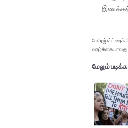
இணக்கத்த
மேரேஜ் ஸ்ட்ரைக
வாழ்க்கையாவது 
மேலும் படிக்க.