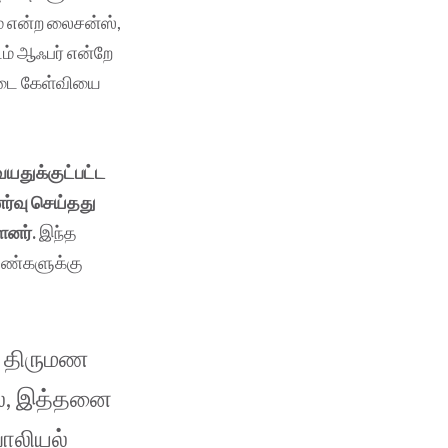
் என்ற லைசன்ஸ்,
ம் ஆஃபர் என்றே
்படை கேள்வியை
வயதுக்குட்பட்ட
ர்வு செய்தது
ளனர்.
இந்த
ெண்களுக்கு
 திருமண
ல், இத்தனை
ாலியல்