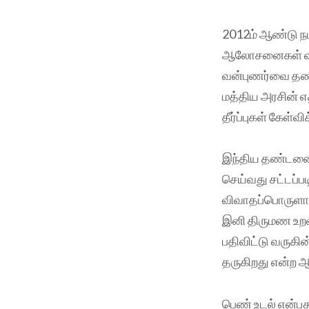
2012ம் ஆண்டு நட
ஆலோசனைகள் வழங்
வன்புணர்வை தண
மத்திய அரசின் எ
தீர்ப்புகள் கேள்
இந்திய தண்டனை 
செய்வது சட்டப்ப
விவாதப்பொருளா
இனி திருமண உறவ
பதிவிட்டு வருகி
தருகிறது என்ற
பெண் உடல் என்பத