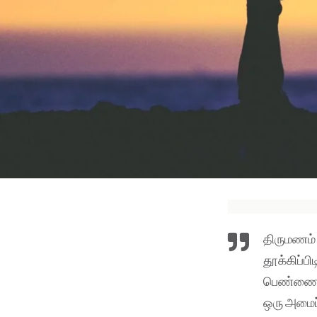
திருமணம் 
தூக்கிப்ப
பெண்ணை அ
ஒரு அமைப்ப