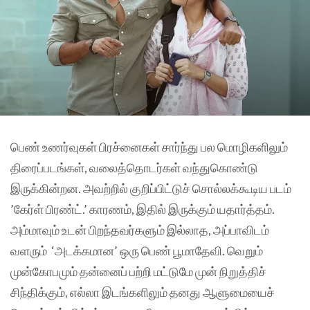
பெண் உணர்வுகள் பிரச்னைகள் சார்ந்து பல மொழிகளிலும்
திரைப்படங்கள், வலைத்தொடர்கள் வந்துகொண்டு
இருக்கின்றன. அவற்றில் குறிப்பிட்டுச் சொல்லக்கூடிய படம்
’கேர்ள் பிரண்ட்.’ காரணம், இதில் இருக்கும் யதார்த்தம்.
அம்மாவும் உடன் பிறந்தவர்களும் இல்லாத, அப்பாவிடம்
வளரும் ‘அடக்கமான’ ஒரு பெண் பூமாதேவி. வெறும்
முன்கோபமும் தன்னைப் பற்றி மட்டுமே முன் நிறுத்திச்
சிந்திக்கும், எல்லா இடங்களிலும் தனது ஆளுமையைச்