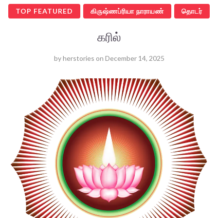
TOP FEATURED
கிருஷ்ணப்ரியா நாராயண்
தொடர்
கரில்
by
herstories
on
December 14, 2025