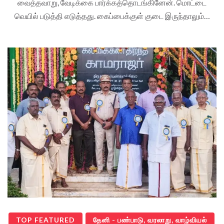
வைத்தவாறு, வேடிக்கை பார்க்கத்தொடங்கினேன். மொட்டை
வெயில் படுத்தி எடுத்தது. கைப்பைக்குள் குடை இருந்தாலும்…
TOP FEATURED
தேனி - பண்பாடு, வரலாறு, வாழ்வியல்