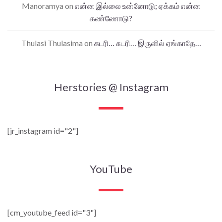
Manoramya
on
என்ன இல்லை உன்னோடு; ஏக்கம் என்ன
கண்ணோடு?
Thulasi Thulasima
on
சுடரி… சுடரி… இருளில் ஏங்காதே…
Herstories @ Instagram
[jr_instagram id="2"]
YouTube
[cm_youtube_feed id="3"]