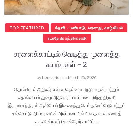
TOP FEATURED
தேனி - பண்பாடு, வரலாறு, வாழ்வியல்
ரமாதேவி ரத்தினசாமி
சரளைக்காட்டில் வெடித்து முளைத்த
சுயம்புகள் – 2
by
herstories
on
March 25, 2026
தொல்லியல் அறிஞர் எஸ்.டி. நெல்லை நெடுமாறன், மற்றும்
தொல்லியல் துறை அதிகாரியாகப் பணிபுரிந்த திரு.சீ.
இராமச்சந்திரன் ஆகியோர் இணைந்து செய்த செப்பேடு மற்றும்
கல்வெட்டு ஆய்வுகளின் அடிப்படையில் சில தகவல்களைத்
தருகின்றனர் (சான்றோர் காடும்…