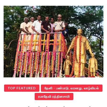
TOP FEATURED
தேனி - பண்பாடு, வரலாறு, வாழ்வியல்
ரமாதேவி ரத்தினசாமி