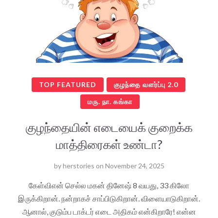
TOP FEATURED
குழந்தை வளர்ப்பு 2.0
மரு. நா. கங்கா
குழந்தையின் எடையைக் குறைக்க
மாத்திரைகள் உண்டா?
by
herstories
on
November 24, 2025
கேள்விஎன் செல்ல மகன் தினேஷ் 8 வயது, 33 கிலோ
இருக்கிறான். நன்றாகச் சாப்பிடுகிறான். விளையாடுகிறான்.
ஆனால், குடும்ப டாக்டர் எடை அதிகம் என்கிறாரே! என்ன