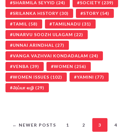
SHARMILA SEYYID
(24)
SOCIETY
(239)
SRILANKA HISTORY
(30)
STORY
(54)
TAMIL
(58)
TAMILNADU
(31)
UNARVU SOOZH ULAGAM
(22)
UNNAI ARINDHAL
(27)
VANGA VAZHVAI KONDADALAM
(24)
VENBA
(39)
WOMEN
(256)
WOMEN ISSUES
(102)
YAMINI
(77)
அய்யா வழி
(29)
← NEWER POSTS
1
2
3
4