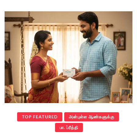
TOP FEATURED
அன்புள்ள ஆண்களுக்கு
பா. ப்ரீத்தி