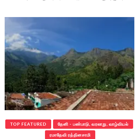
TOP FEATURED
தேனி - பண்பாடு, வரலாறு, வாழ்வியல்
ரமாதேவி ரத்தினசாமி