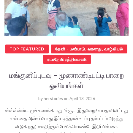
TOP FEATURED
தேனி - பண்பாடு, வரலாறு, வாழ்வியல்
ரமாதேவி ரத்தினசாமி
மங்குனிப்புடவு – மூணாண்டிபட்டி பாறை
ஓவியங்கள்
by
herstories
on
April 13, 2026
ஸ்ஸ்ஸ்ஸ்ஸ்… மூச்சு வாங்கியது, ‘ச்சூ… இதுவேறு! வயதாகிவிட்டது
என்பதை அவ்வப்போது இப்படித்தான் உடம்பு தம்பட்டம் அடித்து
விடுகிறது’, மனதிற்குள் பேசிக்கொண்டே இடுப்பில் கை