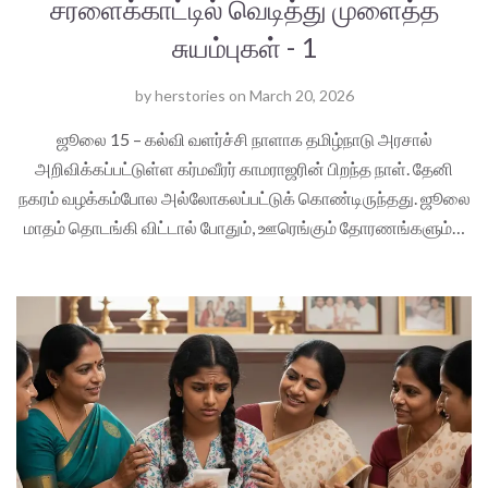
சரளைக்காட்டில் வெடித்து முளைத்த
சுயம்புகள் - 1
by
herstories
on
March 20, 2026
ஜூலை 15 – கல்வி வளர்ச்சி நாளாக தமிழ்நாடு அரசால்
அறிவிக்கப்பட்டுள்ள கர்மவீரர் காமராஜரின் பிறந்த நாள். தேனி
நகரம் வழக்கம்போல அல்லோகலப்பட்டுக் கொண்டிருந்தது. ஜூலை
மாதம் தொடங்கி விட்டால் போதும், ஊரெங்கும் தோரணங்களும்…