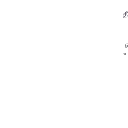
த
இ
உட