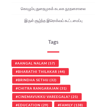
கொழும்பு துறைமுகக் கடலக நூதனசாலை
இருள் சூழ்ந்த இரொக்வய் கூட்டமைப்பு
Tags
AANGAL NALAM
(57)
BHARATHI THILAKAR
(44)
BRINDHA SETHU
(32)
CHITRA RANGARAJAN
(31)
CINEMAVUKKU VAREEGALA?
(25)
EDUCATION
(29)
FAMILY
(138)