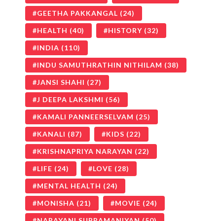
GEETHA PAKKANGAL
(24)
HEALTH
(40)
HISTORY
(32)
INDIA
(110)
INDU SAMUTHRATHIN NITHILAM
(38)
JANSI SHAHI
(27)
J DEEPA LAKSHMI
(56)
KAMALI PANNEERSELVAM
(25)
KANALI
(87)
KIDS
(22)
KRISHNAPRIYA NARAYAN
(22)
LIFE
(24)
LOVE
(28)
MENTAL HEALTH
(24)
MONISHA
(21)
MOVIE
(24)
NARAYANI SUBRAMANIYAN
(50)