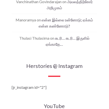
Vanchinathan Govindarajan
on
அவலத்திற்கோர்
அறிமுகம்
Manoramya
on
என்ன இல்லை உன்னோடு; ஏக்கம்
என்ன கண்ணோடு?
Thulasi Thulasima
on
சுடரி… சுடரி… இருளில்
ஏங்காதே…
Herstories @ Instagram
[jr_instagram id="2"]
YouTube