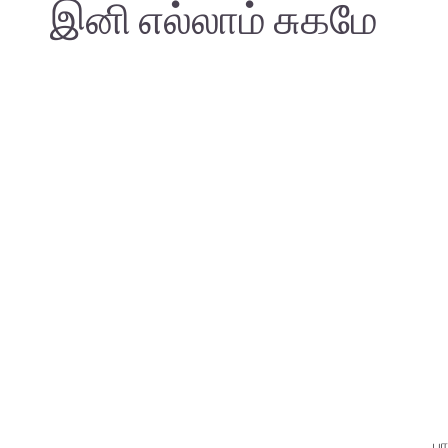
இனி எல்லாம் சுகமே
பா