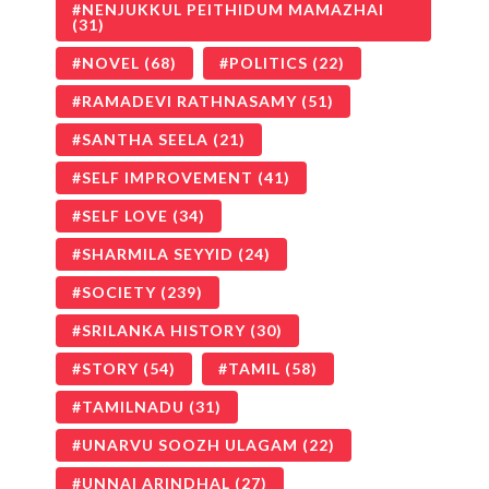
NENJUKKUL PEITHIDUM MAMAZHAI
(31)
NOVEL
(68)
POLITICS
(22)
RAMADEVI RATHNASAMY
(51)
SANTHA SEELA
(21)
SELF IMPROVEMENT
(41)
SELF LOVE
(34)
SHARMILA SEYYID
(24)
SOCIETY
(239)
SRILANKA HISTORY
(30)
STORY
(54)
TAMIL
(58)
TAMILNADU
(31)
UNARVU SOOZH ULAGAM
(22)
UNNAI ARINDHAL
(27)