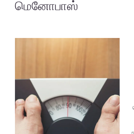
மெனோபாஸ்
ம