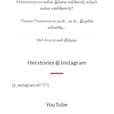
Manoramya
on
என்ன இல்லை உன்னோடு; ஏக்கம்
என்ன கண்ணோடு?
Thulasi Thulasima
on
சுடரி… சுடரி… இருளில்
ஏங்காதே…
Shif Ana
on
கலி தீர்த்தல்
Herstories @ Instagram
[jr_instagram id="2"]
YouTube