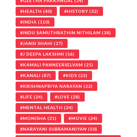
GEETHA PAKKANGAL
(24)
HEALTH
(40)
HISTORY
(32)
INDIA
(110)
INDU SAMUTHRATHIN NITHILAM
(38)
JANSI SHAHI
(27)
J DEEPA LAKSHMI
(56)
KAMALI PANNEERSELVAM
(25)
KANALI
(87)
KIDS
(22)
KRISHNAPRIYA NARAYAN
(22)
LIFE
(24)
LOVE
(28)
MENTAL HEALTH
(24)
MONISHA
(21)
MOVIE
(24)
NARAYANI SUBRAMANIYAN
(50)