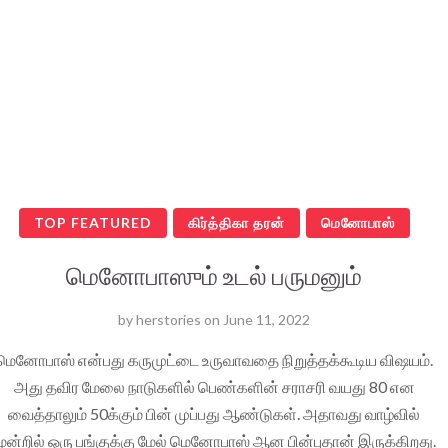
TOP FEATURED
கிர்த்திகா தரன்
மெனோபாஸ்
மெனோபாஸும் உடல் பருமனும்
by
herstories
on
June 11, 2022
மெனோபாஸ் என்பது கருமுட்டை உருவாவதை நிறுத்தக்கூடிய விஷயம்.
அது தவிர மேலை நாடுகளில் பெண்களின் சராசரி வயது 80 என
வைத்தாலும் 50க்கும் பின் முப்பது ஆண்டுகள். அதாவது வாழ்வில்
ூன்றில் ஒரு பங்குக்கு மேல் மெனோபாஸ் ஆன பின்புதான் இருக்கிறது.