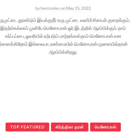
by
herstories
on
May 15, 2022
ருமுட்டை தூண்டும் இயக்குநீர் கரு முட்டை வளர்ச்சியைக் குறைக்கும்.
இதற்கெல்லாம் முன்பே மெனோபாஸ் ஓர் இடத்தில் ஆரம்பிக்கும். நாம்
கர்ப்பப்பை, ஓவரியில் ஏற்படும் மாற்றங்கள்தாம் மெனோபாஸ் என
நினைக்கிறோம் இல்லையா, உண்மையில் மெனோபாஸ் மூளையில்தான்
ஆரம்பிக்கிறது.
TOP FEATURED
கிர்த்திகா தரன்
மெனோபாஸ்