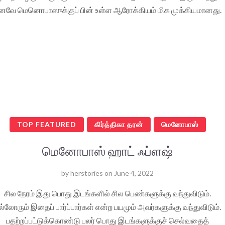
னவே மெனொபாஸுக்குப் பின் உள்ள ஆரோக்கியம் மிக முக்கியமானது.
TOP FEATURED
கிர்த்திகா தரன்
மெனோபாஸ்
மெனோபாஸ் ஹாட் ஃப்ளஷ்
by
herstories
on
June 4, 2022
சில நேரம் இது பொது இடங்களில் சில பெண்களுக்கு வந்துவிடும்.
ல்லோரும் இதைப் பார்ப்பார்கள் என்ற பயமும் அவர்களுக்கு வந்துவிடும்.
பதற்றப்பட்டுக்கொண்டு பலர் பொது இடங்களுக்குச் செல்வதைத்