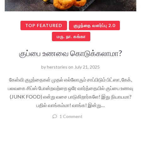
TOP FEATURED
குழந்தை வளர்ப்பு 2.0
மரு. நா. கங்கா
குப்பை உணவை கொடுக்கலாமா?
by
herstories
on
July 21, 2025
கேள்வி குழந்தைகள் முதல் எல்லோரும் சாப்பிடும் பிட்ஸா, கேக்,
பலவகை சிப்ஸ் போன்றவற்றை ஒரே வார்த்தையில் குப்பை உணவு
(JUNK FOOD) என்று வசை பாடுகிறார்களே! இது நியாயமா?
பதில் வாங்கம்மா! வாங்க! இன்று…
1 Comment