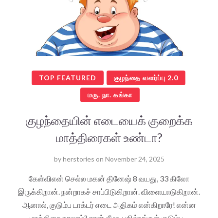
TOP FEATURED
குழந்தை வளர்ப்பு 2.0
மரு. நா. கங்கா
குழந்தையின் எடையைக் குறைக்க
மாத்திரைகள் உண்டா?
by
herstories
on
November 24, 2025
கேள்விஎன் செல்ல மகன் தினேஷ் 8 வயது, 33 கிலோ
இருக்கிறான். நன்றாகச் சாப்பிடுகிறான். விளையாடுகிறான்.
ஆனால், குடும்ப டாக்டர் எடை அதிகம் என்கிறாரே! என்ன
மாத்திரை தரலாம்? நான் லீமா. பதில்உங்கள் குடும்ப…