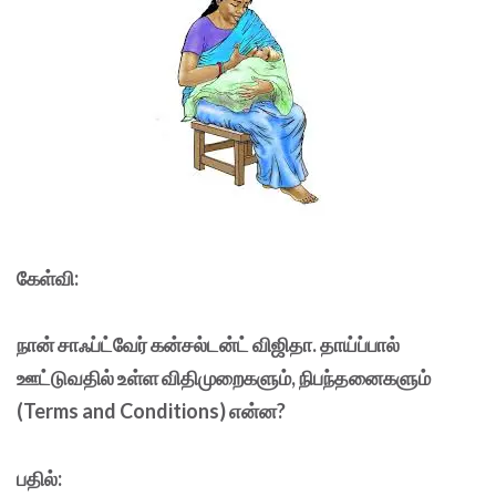
கேள்வி:
நான் சாஃப்ட்வேர் கன்சல்டன்ட் விஜிதா. தாய்ப்பால்
ஊட்டுவதில் உள்ள விதிமுறைகளும், நிபந்தனைகளும்
(Terms and Conditions) என்ன?
பதில்: