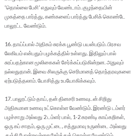
‘தொல்லை பேசி’ எதுவும் வேண்டாம். குழந்தையின்
முகத்தை பார்த்து, கண்களைப் பார்த்து பேசிக் கொண்டே
பாலூட்ட வேண்டும்.
16. தாய்ப்பால் அதிகம் சுரக்க பூண்டு பயன்படும். பிரசவ
லேகியம் என்பதும் பழக்கத்தில் உள்ளது. இதிலும் பால்
சுரப்பதற்கான மூலிகைகள் சேர்க்கப்படுகின்றன. அதுவும்
நல்லதுதான். இவை சிலருக்கு செரிமானத் தொந்தரவுகளை
ஏற்படுத்தலாம். யோசித்து உபயோகிக்கவும்.
17. பாலூட்டும் தாய், தன் தினசரி உணவுடன் சிறிது
அதிகமான உணவு உட்கொள்ள வேண்டும். இரண்டு டம்ளர்
பழச்சாறு அல்லது 2 டம்ளர் பால், 1-2 கரண்டி காய்கறிகள்,
ஒரு கப் சாதம், ஒரு முட்டை, சத்துமாவு உருண்டை அல்லது
கஞ்சி போன்றவற்றை சேர்த்துக் கொள்ள வேண்டும்.