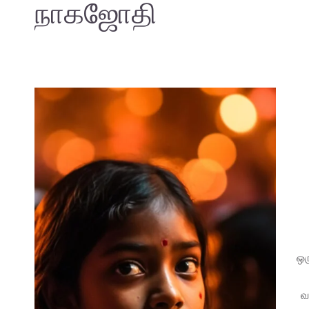
நாகஜோதி
ஒர
வ