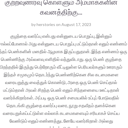
குற்றவுணர்வு கொள்ளும் அம்மாக்களின்
கவனத்திற்கு...
by
herstories
on
August 17, 2023
குழந்தை வளர்ப்பு என்பது என்னுடைய பொறுப்பு, இன்னும்
ல்லப்போனால் அது என்னுடைய பொறுப்பு மட்டும்தான் எனும் எண்ணம்
்தப் பெண்களின் மனதில் ஆழமாக இருப்பதுதான். இந்த எண்ணம் ஒரு
பெண்ணிற்கு அவ்வளவு எளிதில் வந்துவிடாது. ஒரு பெண் குழந்தை
பிறந்ததில் இருந்து பெற்றோரும் வீட்டிலுள்ள பெரியவர்களும் ஊராரும்
இந்தச் சமூகமும் தொடர்ந்து பெண்ணிற்கென சில கடமைகளை
வரையறுத்து வைத்துக் கொண்டு, அதை ஒரு பெண் செய்தால்
மட்டும்தான் அவள் சிறந்த பெண் எனும் சிந்தனையை ஊட்டிதான்
வளர்க்கிறார்கள். அப்படி ஒரு பெண் சமையலில் உப்புப் போடுவதில்
தொடங்கி குழந்தை வளர்ப்பு வரை, நூறு சதவீதம் தனக்கென
வரையறுக்கப்பட்டுள்ள எல்லாக் கடமைகளையும் சரியாகச் செய்ய
வேண்டும் எனும் எண்ணத்துடனேயே வளர்கிறாள் அல்லது