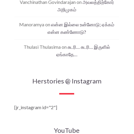
Vanchinathan Govindarajan
on
அவலத்திற்கோர்
அறிமுகம்
Manoramya
on
என்ன இல்லை உன்னோடு; ஏக்கம்
என்ன கண்ணோடு?
Thulasi Thulasima
on
சுடரி… சுடரி… இருளில்
ஏங்காதே…
Herstories @ Instagram
[jr_instagram id="2"]
YouTube