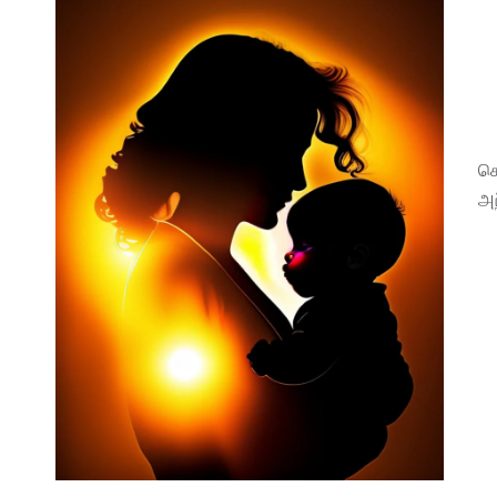
சொ
அந