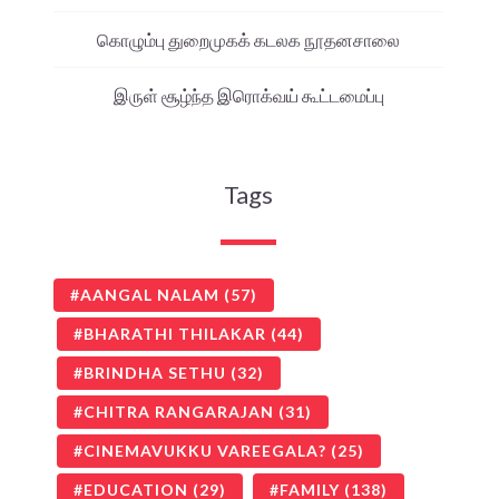
கொழும்பு துறைமுகக் கடலக நூதனசாலை
இருள் சூழ்ந்த இரொக்வய் கூட்டமைப்பு
Tags
AANGAL NALAM
(57)
BHARATHI THILAKAR
(44)
BRINDHA SETHU
(32)
CHITRA RANGARAJAN
(31)
CINEMAVUKKU VAREEGALA?
(25)
EDUCATION
(29)
FAMILY
(138)