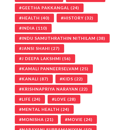
GEETHA PAKKANGAL
(24)
HEALTH
(40)
HISTORY
(32)
INDIA
(110)
INDU SAMUTHRATHIN NITHILAM
(38)
JANSI SHAHI
(27)
J DEEPA LAKSHMI
(56)
KAMALI PANNEERSELVAM
(25)
KANALI
(87)
KIDS
(22)
KRISHNAPRIYA NARAYAN
(22)
LIFE
(24)
LOVE
(28)
MENTAL HEALTH
(24)
MONISHA
(21)
MOVIE
(24)
NARAYANI SUBRAMANIYAN
(50)