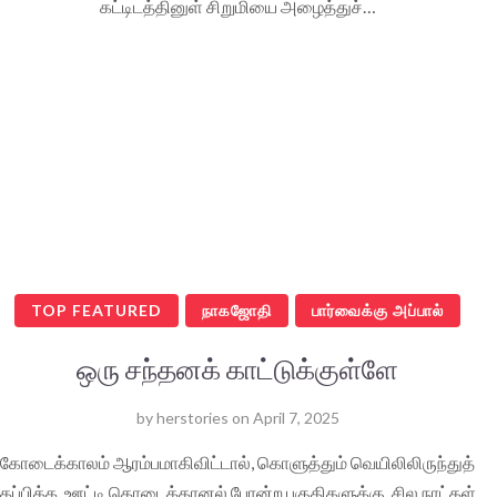
கட்டிடத்தினுள் சிறுமியை அழைத்துச்…
TOP FEATURED
நாகஜோதி
பார்வைக்கு அப்பால்
ஒரு சந்தனக் காட்டுக்குள்ளே
by
herstories
on
April 7, 2025
கோடைக்காலம் ஆரம்பமாகிவிட்டால், கொளுத்தும் வெயிலிலிருந்துத்
தப்பிக்க, ஊட்டி கொடைக்கானல் போன்ற பகுதிகளுக்கு, சில நாட்கள்