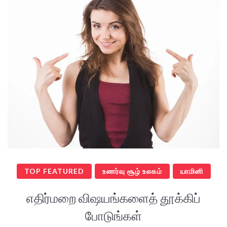
TOP FEATURED
உணர்வு சூழ் உலகம்
யாமினி
எதிர்மறை விஷயங்களைத் தூக்கிப்
போடுங்கள்