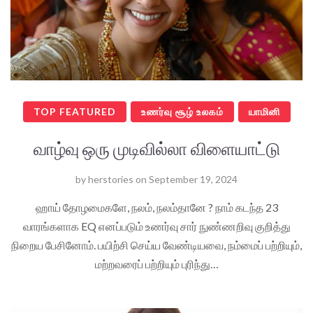
TOP FEATURED
உணர்வு சூழ் உலகம்
யாமினி
வாழ்வு ஒரு முடிவில்லா விளையாட்டு
by
herstories
on
September 19, 2024
ஹாய் தோழமைகளே, நலம், நலம்தானே ? நாம் கடந்த 23
வாரங்களாக EQ எனப்படும் உணர்வு சார் நுண்ணறிவு குறித்து
நிறைய பேசினோம். பயிற்சி செய்ய வேண்டியவை, நம்மைப் பற்றியும்,
மற்றவரைப் பற்றியும் புரிந்து…