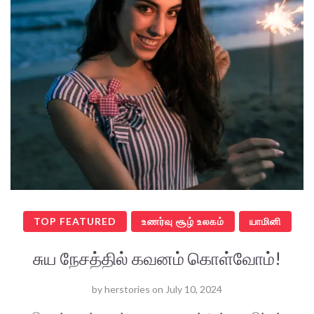
TOP FEATURED
உணர்வு சூழ் உலகம்
யாமினி
சுய நேசத்தில் கவனம் கொள்வோம்!
by
herstories
on
July 10, 2024