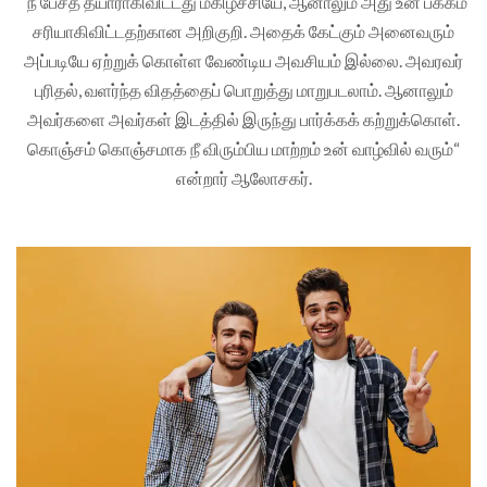
“நீ பேசத் தயாராகிவிட்டது மகிழ்ச்சியே, ஆனாலும் அது உன் பக்கம்
சரியாகிவிட்டதற்கான அறிகுறி. அதைக் கேட்கும் அனைவரும்
அப்படியே ஏற்றுக் கொள்ள வேண்டிய அவசியம் இல்லை. அவரவர்
புரிதல், வளர்ந்த விதத்தைப் பொறுத்து மாறுபடலாம். ஆனாலும்
அவர்களை அவர்கள் இடத்தில் இருந்து பார்க்கக் கற்றுக்கொள்.
கொஞ்சம் கொஞ்சமாக நீ விரும்பிய மாற்றம் உன் வாழ்வில் வரும்“
என்றார் ஆலோசகர்.