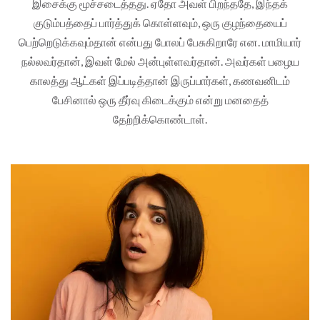
இசைக்கு மூச்சடைத்தது. ஏதோ அவள் பிறந்ததே, இந்தக்
குடும்பத்தைப் பார்த்துக் கொள்ளவும், ஒரு குழந்தையைப்
பெற்றெடுக்கவும்தான் என்பது போலப் பேசுகிறாரே என. மாமியார்
நல்லவர்தான், இவள் மேல் அன்புள்ளவர்தான். அவர்கள் பழைய
காலத்து ஆட்கள் இப்படித்தான் இருப்பார்கள், கணவனிடம்
பேசினால் ஒரு தீர்வு கிடைக்கும் என்று மனதைத்
தேற்றிக்கொண்டாள்.