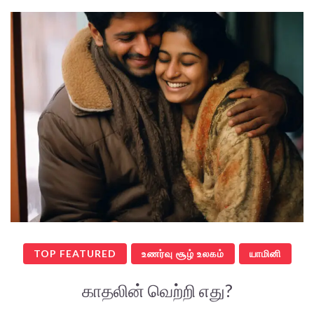
TOP FEATURED
உணர்வு சூழ் உலகம்
யாமினி
காதலின் வெற்றி எது?