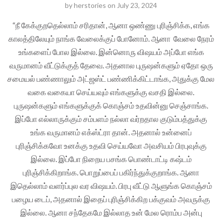
by
herstories
on
July 23, 2024
“நீ கேக்குறதெல்லாம் சரிதான், ஆனா ஒண்ணு புரிஞ்சிக்க, எங்க
காலத்திலேயும் நாங்க வேலைக்குப் போனோம். ஆனா வேலை நேரம்
உங்களைப் போல இல்லை. இன்னொரு விஷயம் அப்போ எங்க
வருமானம் வீட்டுக்குத் தேவை. அதனால புருஷன்களும் ஏதோ ஒரு
சமையல் பண்ணாலும் அட்ஜஸ்ட் பண்ணிக்கிட்டாங்க, அதுக்கு மேல
வகை வகையா செய்யவும் எங்களுக்கு வசதி இல்லை.
புருஷன்களும் எங்களுக்குக் கொஞ்சம் உதவின்னு செஞ்சாங்க.
இப்போ எல்லாருக்கும் சம்பளம் நல்லா வர்றதால குடும்பத்துக்கு
உங்க வருமானம் எக்ஸ்ட்ரா தான். அதனால் உன்னைப்
புரிஞ்சிக்கவோ உனக்கு உதவி செய்யவோ அவசியம் பிரபுவுக்கு
இல்லை. இப்போ நிறைய பசங்க பொண்டாட்டி கஷ்டம்
புரிஞ்சிக்கிறாங்க. பொறுப்பைப் பகிர்ந்துக்குறாங்க. ஆனா
இதெல்லாம் வளர்ப்புல வர விஷயம். பிரபு வீட்டு ஆளுங்க கொஞ்சம்
பழைய டைப், அதனால் இதைப் புரிஞ்சிக்கிற பக்குவம் அவருக்கு
இல்லை. ஆனா சந்தேகமே இல்லாத உன் மேல ரொம்ப அன்பு