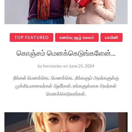
TOP FEATURED
உணர்வு சூழ் உலகம்
யாமினி
கொஞ்சம் மெனக்கெடுங்களேன்...
by
herstories
on
June 25, 2024
நீங்கள் மெனக்கெட மெனக்கெட நீங்களும் அவர்களுக்கு
முக்கியமானவர்கள் ஆவீர்கள். உங்களுக்காக அவர்கள்
மெனக்கெடுவார்கள்.