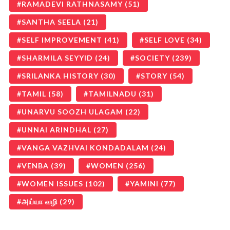
RAMADEVI RATHNASAMY
(51)
SANTHA SEELA
(21)
SELF IMPROVEMENT
(41)
SELF LOVE
(34)
SHARMILA SEYYID
(24)
SOCIETY
(239)
SRILANKA HISTORY
(30)
STORY
(54)
TAMIL
(58)
TAMILNADU
(31)
UNARVU SOOZH ULAGAM
(22)
UNNAI ARINDHAL
(27)
VANGA VAZHVAI KONDADALAM
(24)
VENBA
(39)
WOMEN
(256)
WOMEN ISSUES
(102)
YAMINI
(77)
அய்யா வழி
(29)