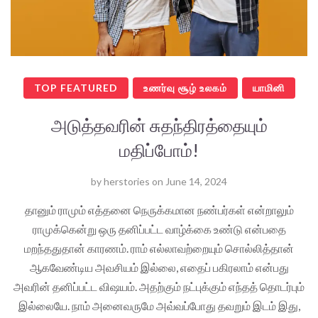
TOP FEATURED
உணர்வு சூழ் உலகம்
யாமினி
அடுத்தவரின் சுதந்திரத்தையும்
மதிப்போம்!
by
herstories
on
June 14, 2024
தானும் ராமும் எத்தனை நெருக்கமான நண்பர்கள் என்றாலும்
ராமுக்கென்று ஒரு தனிப்பட்ட வாழ்க்கை உண்டு என்பதை
மறந்ததுதான் காரணம். ராம் எல்லாவற்றையும் சொல்லித்தான்
ஆகவேண்டிய அவசியம் இல்லை, எதைப் பகிரலாம் என்பது
அவரின் தனிப்பட்ட விஷயம். அதற்கும் நட்புக்கும் எந்தத் தொடர்பும்
இல்லையே. நாம் அனைவருமே அவ்வப்போது தவறும் இடம் இது,