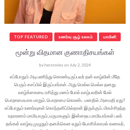
TOP FEATURED
உணர்வு சூழ் உலகம்
யாமினி
மூன்று விதமான குணாதிசயங்கள்
by
herstories
on
July 2, 2024
எப்போதும் அடிபணிந்து கொண்டிருப்பவர் தன் வாழ்வின் மீதே
பெரும் கசப்பில் இருப்பார்கள். அது மெல்ல மெல்ல தனது
வாழ்க்கையை ரசித்து மனம் போல் வாழ்பவரின் மேல்
பொறாமையாக மாறும். பொறாமை கொண்ட மனதில் அமைதி ஏது?
எப்போதும் உணர்வுகள் கொந்தளிப்பில்தான் இருக்கும். மிகச்சிறந்த
உதாரணம் மாமியாரும், மருமகளும். இன்றைய மாமியார்கள் பலர்
தங்கள் வாழ்வு முழுதும் தனக்கென ஏதும் யோசிக்காமல் கணவர்,