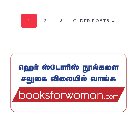
1
2
3
OLDER POSTS →