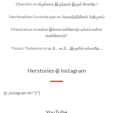
Dharshini
on
கிழக்காக இருந்தால் இருள் சேராதே !
Vanchinathan Govindarajan
on
அவலத்திற்கோர் அறிமுகம்
Manoramya
on
என்ன இல்லை உன்னோடு; ஏக்கம் என்ன
கண்ணோடு?
Thulasi Thulasima
on
சுடரி… சுடரி… இருளில் ஏங்காதே…
Herstories @ Instagram
[jr_instagram id="2"]
YouTube