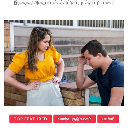
இருக்கு. நீ அதைப் பிடிச்சுக்கிட்டு பிரபுவுக்குப் புரிய வை.“
TOP FEATURED
உணர்வு சூழ் உலகம்
யாமினி