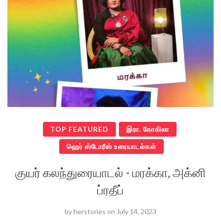
TOP FEATURED
இரா. கோகிலா
ஹெர் ஸ்டோரீஸ் உரையாடல்கள்
குயர் கலந்துரையாடல் - மரக்கா, அக்னி
ப்ரதீப்
by
herstories
on
July 14, 2023