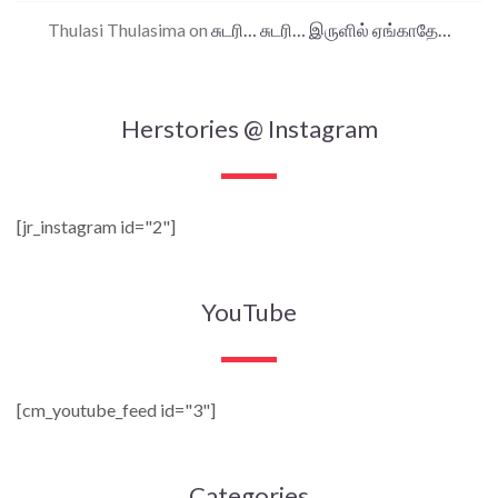
Thulasi Thulasima
on
சுடரி… சுடரி… இருளில் ஏங்காதே…
Herstories @ Instagram
[jr_instagram id="2"]
YouTube
[cm_youtube_feed id="3"]
Categories