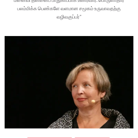
பலம்மிக்க பெண்களே வளமான சமூகம் உருவாவதற்கு
வழிவகுப்பர்”