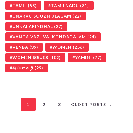
TAMIL
(58)
TAMILNADU
(31)
UNARVU SOOZH ULAGAM
(22)
UNNAI ARINDHAL
(27)
VANGA VAZHVAI KONDADALAM
(24)
VENBA
(39)
WOMEN
(256)
WOMEN ISSUES
(102)
YAMINI
(77)
அய்யா வழி
(29)
1
2
3
OLDER POSTS →