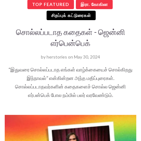
TOP FEATURED
இரா. கோகிலா
சிறப்புக் கட்டுரைகள்
சொல்லப்படாத கதைகள் - ஜென்னி
எர்பென்பெக்
by
herstories
on
May 30, 2024
“இதுவரை சொல்லப்படாத எங்கள் வாழ்க்கையைச் சொல்கிறது
இந்நாவல்” என்கின்றன அந்த மதிப்புரைகள்.
சொல்லப்படாதவர்களின் கதைகளைச் சொல்ல ஜென்னி
எர்பன்பெக் போல நம்மில் பலர் வரவேண்டும்.