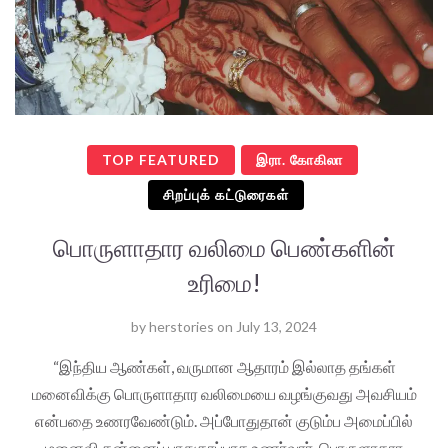
TOP FEATURED
இரா. கோகிலா
சிறப்புக் கட்டுரைகள்
பொருளாதார வலிமை பெண்களின்
உரிமை!
by
herstories
on
July 13, 2024
“இந்திய ஆண்கள், வருமான ஆதாரம் இல்லாத தங்கள்
மனைவிக்கு பொருளாதார வலிமையை வழங்குவது அவசியம்
என்பதை உணரவேண்டும். அப்போதுதான் குடும்ப அமைப்பில்
மனைவி தன்னைப் பாதுகாப்பாக உணர்வார். பொருளாதார