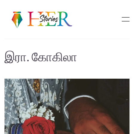
இரா. கோகிலா