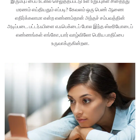
இரும்புப் பைப் உடலில் செலுத்தப்பட்டு உள் உறுப்புகள் சிதைந்து
மரணம் எய்தியதும் எப்படி? கேவலம் ஒரு பெண் ஆணை
எதிர்க்கலாமா என்ற எண்ணம்தான் அந்தச் சம்பவத்தின்
அடிப்படை. பட்டர்ஃபிளை எஃபெக்டைப் போல இந்த ஸ்டீரியோடைப்
எண்ணங்கள் எங்கோ, யார் வாழ்விலோ பெரிய பாதிப்பை
உருவாக்குகின்றன.