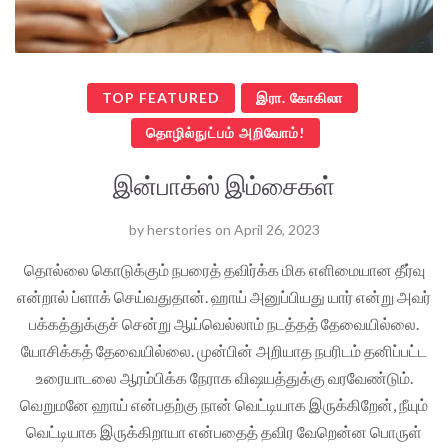
TOP FEATURED
இரா. கோகிலா
தொழில்நுட்பம் அறிவோம்!
இன்பாக்ஸ் இம்சைகள்
by
herstories
on
April 26, 2023
தொல்லை கொடுக்கும் நபரைத் தவிர்க்க மிக எளிமையான தீர்வு
என்றால் ப்ளாக் செய்வதுதான். ஹாய் அனுப்பியது யார் என்று அவர்
பக்கத்துக்குச் சென்று ஆய்வெல்லாம் நடத்தத் தேவையில்லை.
யோசிக்கத் தேவையில்லை. முன்பின் அறியாத நபரிடம் தனிப்பட்ட
உரையாடலை ஆரம்பிக்க நேராக விஷயத்துக்கு வரவேண்டும்.
வெறுமனே ஹாய் என்பதற்கு நான் வெட்டியாக இருக்கிறேன், நீயும்
வெட்டியாக இருக்கிறாயா என்பதைத் தவிர வேறென்ன பொருள்