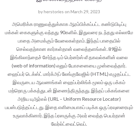
by
herstories
on
March 29, 2023
அமெரிக்க ராணுவத்துக்காக ஆரம்பிக்கப்பட்ட கண்டுபிடிப்பு
மக்கள் கைகளுக்கு வந்தது 90களில். இதுவரை நடந்தது எல்லாமே
பாதை அமைக்கும் வேலைகள்தாம். இந்தப் பாதையில்
செல்வதற்கான கார்கள்தான் வலைத்தளங்கள். 89இல்
இங்கிலாந்தைச் சேர்ந்த டிம் பெர்னர்ஸ் லீ தகவல்களின் வலை
(web of information) எனும் யோசனையை முன்வைத்தார்.
ஹைப்பர் டெக்ஸ்ட் மார்க்அப் லேங்குவேஜில் (HTML) எழுதப்பட்ட
இவருடைய ஆவணங்கள் ஹைப்பர்லிங்க் மூலம் ஒரு பக்கம்
மற்றொரு பக்கத்துடன் இணைந்திருந்தது. இந்தப் பக்கங்களை
அறிய யுஆர்எல் (URL – Uniform Resource Locator)
பயன்படுத்தப்பட்டது. இதை எளிமையாகப் படிக்க ஒரு ப்ரவுஸரையும்
உருவாக்கினார். இந்த ப்ரஸருக்கு அவர் வைத்த பெயர்தான்
வேர்ல்ட்வைட்வெப்.