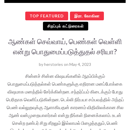
TOP FEATURED
இரா. கோகிலா
சிறப்புக் கட்டுரைகள்
ஆண்கள் செவ்வாய், பெண்கள் வெள்ளி
என்று பொதுமைப்படுத்துதல் சரியா?
by
herstories
on
May 4, 2023
சின்னச் சின்ன விஷயங்களில் ஆரம்பிக்கும்
பொதுமைப்படுத்தல்கள் பெண்களுக்கு எதிரான மனப்போக்கை
விஷமாக மனத்தில் சேர்க்கின்றன. சந்தர்ப்பம் கிடைக்கும் போது
பெரிதாக வெளிப்படுகின்றன. டெல்லி நிர்பயா சம்பவத்தில் அந்தப்
பெண் வல்லுறவுக்கு ஆளாகியதன் காரணம் விதிவிலக்கான சில
ஆண் வன்முறையாளர்கள் என்று நீங்கள் நினைக்கலாம். உடன்
சென்ற நண்பர் சிறு கீறலும் இல்லாமல் பிழைத்ததும், பெண்