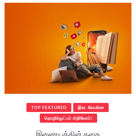
TOP FEATURED
இரா. கோகிலா
தொழில்நுட்பம் அறிவோம்!
இணையத்தின் கதை