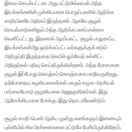
இவை செயல்பட்டன. அது மட்டுமில்லாமல் அந்த
இயக்கங்களின் முக்கியமான பொறுப்புகளில் ஆதிக்க
சாதியினரே அதிகம் இருந்தனர். ஆகவே சூழல்
செயல்பாடுகளிலும் அந்த ஆதிக்க மனப்பான்மை
வெளிப்பட்டது. இதனால் ஆரம்பகட்ட சூழல் பாதுகாப்பு
இயக்கங்கள்மீது ஒடுக்கப்பட்டவர்களுக்குக் கடும்
அதிருப்தி இருந்ததை கெயில் ஓம்வேத் உள்ளிட்ட
அறிஞர்கள் பதிவு செய்திருக்கின்றனர். அந்த மோசமான
சூழல் இப்போது கொஞ்சம் கொஞ்சமாக மாறிவருகிறது.
தற்போதைய சுழலியலாளர்கள் பலரும் சமூக-அரசியல்
பார்வையோடு சூழலியலை அணுகுகிறார்கள். இது
ஆரோக்கியமான போக்கு. இது தொடரவேண்டும்.
சூழல்-சாதி-பெண் ஆகிய மூன்று களங்களும் இணையும்
புள்ளியில் சில பிரச்னைகளை மட்டுமே பேசியிருக்கிறோம்.