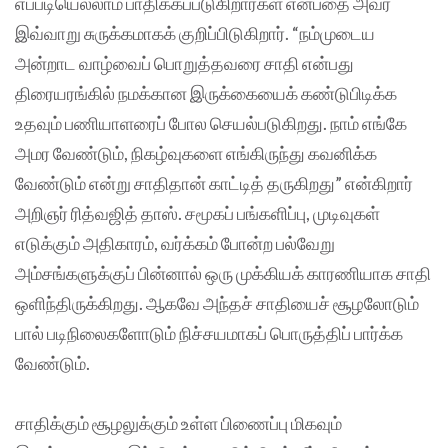
எப்படியெல்லாம் பாதிக்கப்படுகிறார்கள் என்பதை அவர்
இவ்வாறு சுருக்கமாகக் குறிப்பிடுகிறார். “நம்முடைய
அன்றாட வாழ்வைப் பொறுத்தவரை சாதி என்பது
திரையரங்கில் நமக்கான இருக்கையைக் கண்டுபிடிக்க
உதவும் பணியாளரைப் போல செயல்படுகிறது. நாம் எங்கே
அமர வேண்டும், நிகழ்வுகளை எங்கிருந்து கவனிக்க
வேண்டும் என்று சாதிதான் காட்டித் தருகிறது” என்கிறார்
அறிஞர் ரித்வஜித் தாஸ். சமூகப் பங்களிப்பு, முடிவுகள்
எடுக்கும் அதிகாரம், வர்க்கம் போன்ற பல்வேறு
அம்சங்களுக்குப் பின்னால் ஒரு முக்கியக் காரணியாக சாதி
ஒளிந்திருக்கிறது. ஆகவே அந்தச் சாதியைச் சூழலோடும்
பால் படிநிலைகளோடும் நிச்சயமாகப் பொருத்திப் பார்க்க
வேண்டும்.
சாதிக்கும் சூழலுக்கும் உள்ள பிணைப்பு மிகவும்