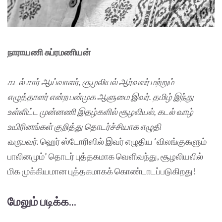
நாராயணி சுப்ரமணியன்
கடல் சார் ஆய்வாளர், சூழலியல் ஆர்வலர் மற்றும்
எழுத்தாளர் என்ற பன்முக ஆளுமை இவர். தமிழ் இந்து
உள்ளிட்ட முன்னணி இதழ்களில் சூழலியல், கடல் வாழ்
உயிரினங்கள் குறித்து தொடர்ச்சியாக எழுதி
வருபவர்.
ஹெர் ஸ்டோரிஸில் இவர் எழுதிய ‘விலங்குகளும்
பாலினமும்’ தொடர் புத்தகமாக வெளிவந்து, சூழலியலில்
மிக முக்கியமான புத்தகமாகக் கொண்டாடப்படுகிறது!
மேலும் படிக்க...