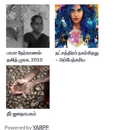
பாமா நேர்காணல்-
நட்சத்திரம் நகர்கிறது
தலித் முரசு, 2010
– அம்பேத்கரிய
பெண்களுக்கு
அவமரியாதை
நீர் ஜனநாயகம்
Powered by
YARPP
.