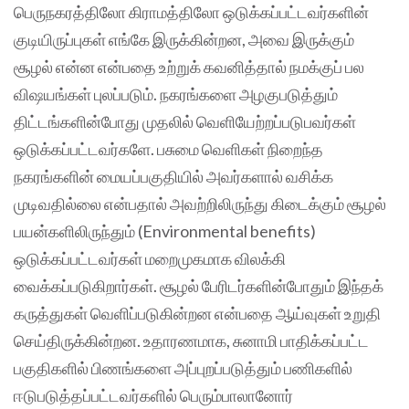
பெருநகரத்திலோ கிராமத்திலோ ஒடுக்கப்பட்டவர்களின்
குடியிருப்புகள் எங்கே இருக்கின்றன, அவை இருக்கும்
சூழல் என்ன என்பதை உற்றுக் கவனித்தால் நமக்குப் பல
விஷயங்கள் புலப்படும். நகரங்களை அழகுபடுத்தும்
திட்டங்களின்போது முதலில் வெளியேற்றப்படுபவர்கள்
ஒடுக்கப்பட்டவர்களே. பசுமை வெளிகள் நிறைந்த
நகரங்களின் மையப்பகுதியில் அவர்களால் வசிக்க
முடிவதில்லை என்பதால் அவற்றிலிருந்து கிடைக்கும் சூழல்
பயன்களிலிருந்தும் (Environmental benefits)
ஒடுக்கப்பட்டவர்கள் மறைமுகமாக விலக்கி
வைக்கப்படுகிறார்கள். சூழல் பேரிடர்களின்போதும் இந்தக்
கருத்துகள் வெளிப்படுகின்றன என்பதை ஆய்வுகள் உறுதி
செய்திருக்கின்றன. உதாரணமாக, சுனாமி பாதிக்கப்பட்ட
பகுதிகளில் பிணங்களை அப்புறப்படுத்தும் பணிகளில்
ஈடுபடுத்தப்பட்டவர்களில் பெரும்பாலானோர்