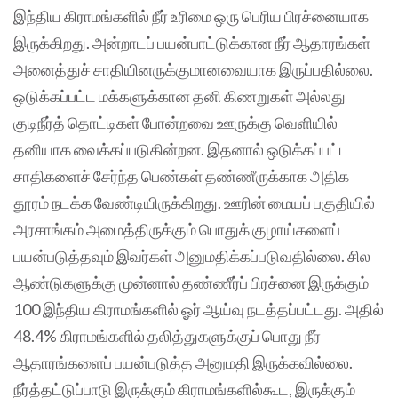
இந்திய கிராமங்களில் நீர் உரிமை ஒரு பெரிய பிரச்னையாக
இருக்கிறது. அன்றாடப் பயன்பாட்டுக்கான நீர் ஆதாரங்கள்
அனைத்துச் சாதியினருக்குமானவையாக இருப்பதில்லை.
ஒடுக்கப்பட்ட மக்களுக்கான தனி கிணறுகள் அல்லது
குடிநீர்த் தொட்டிகள் போன்றவை ஊருக்கு வெளியில்
தனியாக வைக்கப்படுகின்றன. இதனால் ஒடுக்கப்பட்ட
சாதிகளைச் சேர்ந்த பெண்கள் தண்ணீருக்காக அதிக
தூரம் நடக்க வேண்டியிருக்கிறது. ஊரின் மையப் பகுதியில்
அரசாங்கம் அமைத்திருக்கும் பொதுக் குழாய்களைப்
பயன்படுத்தவும் இவர்கள் அனுமதிக்கப்படுவதில்லை. சில
ஆண்டுகளுக்கு முன்னால் தண்ணீர்ப் பிரச்னை இருக்கும்
100 இந்திய கிராமங்களில் ஓர் ஆய்வு நடத்தப்பட்டது. அதில்
48.4% கிராமங்களில் தலித்துகளுக்குப் பொது நீர்
ஆதாரங்களைப் பயன்படுத்த அனுமதி இருக்கவில்லை.
நீர்த்தட்டுப்பாடு இருக்கும் கிராமங்களில்கூட, இருக்கும்