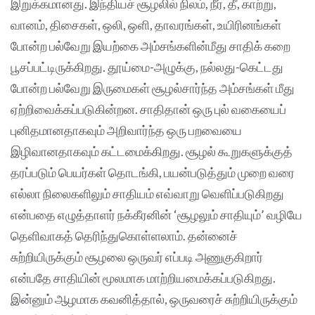
இறுக்கமானது. இந்தியச் சூழலில் நிலம், நீர், தீ, காற்று,
வானம், திசைகள், ஒலி, ஒளி, தாவரங்கள், உயிரினங்கள்
போன்ற பல்வேறு இயற்கை அம்சங்களின்மீது சாதிக் கறை
பூசப்பட்டிருக்கிறது. தூய்மை-அழுக்கு, நல்லது-கெட்டது
போன்ற பல்வேறு இருமைகள் சூழல்சார்ந்த அம்சங்கள் மீது
ஏற்றிவைக்கப்படுகின்றன. சாதிதான் ஒரு புல் வகையைப்
புனிதமானதாகவும் அறிவார்ந்த ஒரு பறவையை
இழிவானதாகவும் கட்டமைக்கிறது. சூழல் கூறுகளுக்குத்
தரப்படும் பெயர்கள் தொடங்கி, பயன்படுத்தும் முறை வரை
எல்லா நிலைகளிலும் சாதியம் எவ்வாறு வெளிப்படுகிறது
என்பதை எழுத்தாளர் நக்கீரனின் ‘சூழலும் சாதியும்’ வழியே
தெளிவாகத் தெரிந்துகொள்ளலாம். தன்னைச்
சுற்றியிருக்கும் சூழலை ஒருவர் எப்படி அணுகுகிறார்
என்பதே சாதியின் மூலமாக மாற்றியமைக்கப்படுகிறது.
இன்னும் ஆழமாக கவனித்தால், ஒருவரைச் சுற்றியிருக்கும்