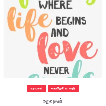
உறவுகள்
வைதேகி பாலாஜி
உறவுகள்