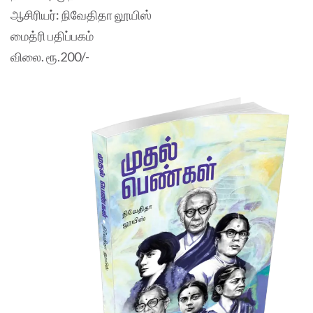
ஆசிரியர்: நிவேதிதா லூயிஸ்
மைத்ரி பதிப்பகம்
விலை. ரூ.200/-