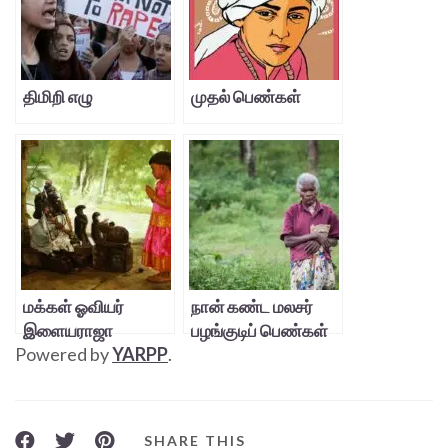
திமிறி எழு
முதல் பெண்கள்
மக்கள் ஓவியர்
நான் கண்ட மலசர்
இளையராஜா
பழங்குடிப் பெண்கள்
Powered by
YARPP
.
SHARE THIS