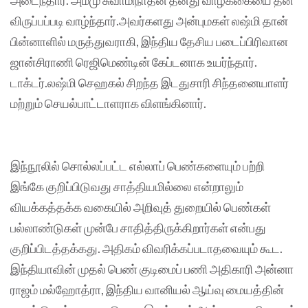
அடைந்தார். அம்மு சுவாமிநாதன் தனது வாழ்க்கையை தன்
விருப்பப்படி வாழ்ந்தார்.அவர்களது அன்புமகள் லஷ்மி தான்
பின்னாளில் மருத்துவராகி, இந்திய தேசிய படைப்பிரிவான
ஜான்சிராணி ரெஜிமெண்டின் கேப்டனாக உயர்ந்தார்.
டாக்டர்.லஷ்மி செஹகல் சிறந்த இடதுசாரி சிந்தனையாளர்
மற்றும் செயல்பாட்டாளராக விளங்கினார்.
இந்நூலில் சொல்லப்பட்ட எல்லாப் பெண்களையும் பற்றி
இங்கே குறிப்பிடுவது சாத்தியமில்லை என்றாலும்
வியக்கத்தக்க வகையில் அறிவுத் துறையில் பெண்கள்
பல்லாண்டுகள் முன்பே சாதித்திருக்கிறார்கள் என்பது
குறிப்பிடத்தக்கது. அதிகம் விவரிக்கப்படாதவையும் கூட.
இந்தியாவின் முதல் பெண் குடிமைப் பணி அதிகாரி அன்னா
ராஜம் மல்ஹோத்ரா, இந்திய வானியல் ஆய்வு மையத்தின்