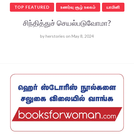
TOP FEATURED
உணர்வு சூழ் உலகம்
யாமினி
சிந்தித்துச் செயல்படுவோமா?
by
herstories
on
May 8, 2024