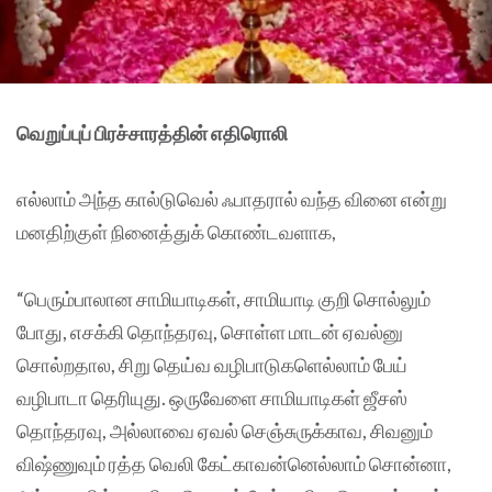
வெறுப்புப் பிரச்சாரத்தின் எதிரொலி
எல்லாம் அந்த கால்டுவெல் ஃபாதரால் வந்த வினை என்று
மனதிற்குள் நினைத்துக் கொண்டவளாக,
“பெரும்பாலான சாமியாடிகள், சாமியாடி குறி சொல்லும்
போது, எசக்கி தொந்தரவு, சொள்ள மாடன் ஏவல்னு
சொல்றதால, சிறு தெய்வ வழிபாடுகளெல்லாம் பேய்
வழிபாடா தெரியுது. ஒருவேளை சாமியாடிகள் ஜீசஸ்
தொந்தரவு, அல்லாவை ஏவல் செஞ்சுருக்காவ, சிவனும்
விஷ்ணுவும் ரத்த வெலி கேட்காவன்னெல்லாம் சொன்னா,