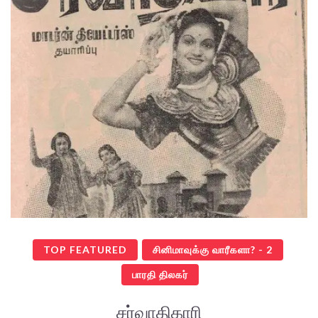
TOP FEATURED
சினிமாவுக்கு வாரீகளா? - 2
பாரதி திலகர்
சர்வாதிகாரி