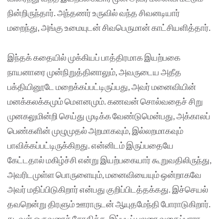
நின்றிருந்தார். அந்தணர் உருவில் வந்த சிவனடியார்
மறைந்து, அங்கு உமையுடன் சிவபெருமான் காட்சியளித்தார்.
இந்தக் கதையில் முக்கியப் பாத்திரமாக இயற்பகை
நாயனாரை முன்நிறுத்தினாலும், அவருடைய அதீத
பக்தியினூடே மறைக்கப்பட்டிருப்பது, அவர் மனைவியின்
மனக்கலக்கமும் மௌனமும். கணவன் சொல்வதைச் சிறு
முனகலுமின்றி செய்து முடிக்க வேண்டுமென்பது, அக்காலப்
பெண்களின் முழுமுதல் அறமாகவும், இல்லறமாகவும்
பாவிக்கப்பட்டிருக்கிறது. என்னிடம் இருப்பதையே
கேட்டதால் மகிழ்ச்சி என்று‌ இயற்பகையார் கூறுவதிலிருந்து,
அவரிடமுள்ள பொருளையும், மனைவியையும் ஒன்றாகவே
அவர் மதிப்பிடுகிறார் என்பது குறிப்பிடத்தக்கது. இச்செயல்
தவறென்று திரளும் ஊராருடன் ஆயுதமேந்தி போராடுகிறார்.
கடவுள் ஒருவரைச் சோதிக்க, இப்படிப் பலரை வதைப்பாரா