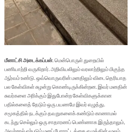
மீனாட்சி அடைக்கப்பன்
. மென்பொருள் துறையில்
பணியாற்றி வருகிறார். அறிவியலிலும் வரலாற்றிலும் மிகுந்த
ஆர்வம் உண்டு. ஒவ்வொருவரின் மனதிலும் விடைதெரியாத
பல கேள்விகள் சுழன்று கொண்டிருக்கின்றன. இவர் மனதின்
சுவர்களை அரிக்கும் இதுபோன்ற கேள்விகளுக்கான
பதில்களைத் தேடும் ஒரு பயணமே இவர் எழுத்து.
சமூகத்தில் நடக்கும் தவறுகளைக் கண்டும் காணாமல்
கடந்து செல்லும் ஒரு சாதாரணப் பெண்ணாக இருந்தாலும்,
அவற்றால் ஏற்படும் மனப் போராட்டத்தை எழுத்தின் மூலம்