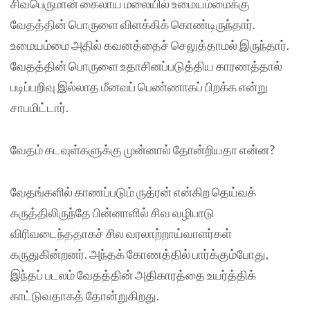
சிவபெருமான் கைலாய மலையில் உமையம்மைக்கு
வேதத்தின் பொருளை விளக்கிக் கொண்டிருந்தார்.
உமையம்மை அதில் கவனத்தைச் செலுத்தாமல் இருந்தார்.
வேதத்தின் பொருளை உதாசினப்படுத்திய காரணத்தால்
படிப்பறிவு இல்லாத மீனவப் பெண்ணாகப் பிறக்க என்று
சாபமிட்டார்.
வேதம் கடவுள்களுக்கு முன்னால் தோன்றியதா என்ன?
வேதங்களில் காணப்படும் ருத்ரன் என்கிற தெய்வக்
கருத்திலிருந்தே பின்னாளில் சிவ வழிபாடு
விரிவடைந்ததாகச் சில வரலாற்றாய்வாளர்கள்
கருதுகின்றனர். அந்தக் கோணத்தில் பார்க்கும்போது,
இந்தப் படலம் வேதத்தின் அதிகாரத்தை உயர்த்திக்
காட்டுவதாகத் தோன்றுகிறது.