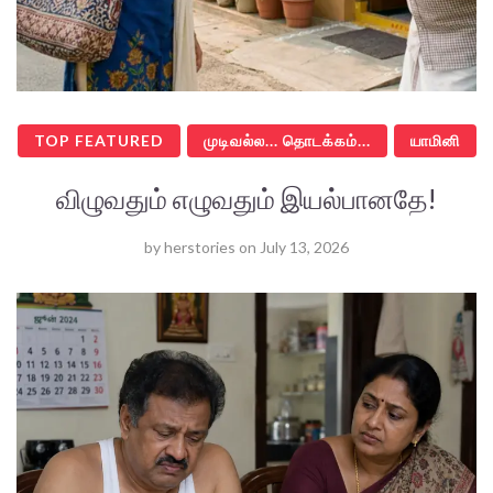
TOP FEATURED
முடிவல்ல... தொடக்கம்...
யாமினி
விழுவதும் எழுவதும் இயல்பானதே!
by
herstories
on
July 13, 2026