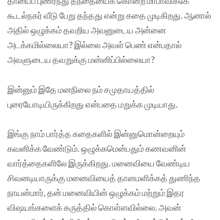
தாயைப் புணர்ந்து தந்தையைக் கொன்ற மாபாவிக்கே
கூடல்நகர் வீடு பேறு தந்தது என்று கதை முடிகிறது. ஆனால்
அதில் ஒழுக்கம் தவறிய அவனுடைய அன்னை
அடக்கமில்லையா? இல்லை அவள் பெண் என்பதால்
அவளுடைய தவறுக்கு மன்னிப்பில்லையா?
இன்னும் இதே மனநிலை நம் சமுதாயத்தில்
புரையோடியிருக்கிறது என்பதை மறுக்க முடியாது.
இங்கு நாம் பார்த்த கதைகளில் இன்னுமொன்றையும்
கவனிக்க வேண்டும். ஒழுக்கமென்பதும் கணவனின்
வார்த்தைகளிலே இருக்கிறது. மனைவியை வேண்டிய
சிவனடியாருக்கு மனைவியைத் தானமளிக்கத் துணிந்த
நாயன்மார், தன் மனைவியின் ஒழுக்கம் மற்றும் இதர
விஷயங்களைக் கருத்தில் கொள்ளவில்லை. அவன்