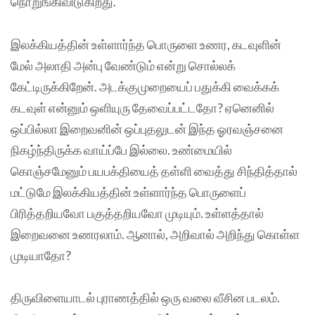
நொறுங்கிவிடுகிறது.
இலக்கியத்தின் உள்ளார்ந்த பொருளை உணர, கடவுளின்
மேல் அலாதி அன்பு வேண்டும் என்று சொல்லக்
கேட்டிருக்கிறேன். அடக்குமுறையைப் பதுக்கி வைக்கக்
கடவுள் என்னும் ஒளியுரு தேவைப்பட்டதோ? ஏனெனில்
ஒப்பில்லா இறைவனின் ஒப்புதலுடன் இந்த ஓரவஞ்சனை
நிகழ்ந்திருக்க வாய்ப்பே இல்லை. உண்மையில்
கொஞ்சமேனும் பயபக்தியைத் தள்ளி வைத்து சிந்தித்தால்
மட்டுமே இலக்கியத்தின் உள்ளார்ந்த பொருளைப்
பிரித்தறியவோ பகுத்தறியவோ முடியும். உள்ளத்தால்
இறைவனை உணரலாம். ஆனால், அறிவால் அறிந்து கொள்ள
முடியாதோ?
திருவிளையாடல் புராணத்தில் ஒரு வலை வீசின படலம்.