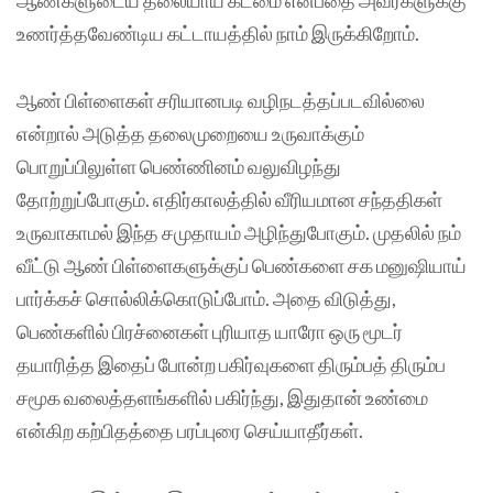
ஆண்களுடைய தலையாய கடமை என்பதை அவர்களுக்கு
உணர்த்தவேண்டிய கட்டாயத்தில் நாம் இருக்கிறோம்.
ஆண் பிள்ளைகள் சரியானபடி வழிநடத்தப்படவில்லை
என்றால் அடுத்த தலைமுறையை உருவாக்கும்
பொறுப்பிலுள்ள பெண்ணினம் வலுவிழந்து
தோற்றுப்போகும். எதிர்காலத்தில் வீரியமான சந்ததிகள்
உருவாகாமல் இந்த சமுதாயம் அழிந்துபோகும். முதலில் நம்
வீட்டு ஆண் பிள்ளைகளுக்குப் பெண்களை சக மனுஷியாய்
பார்க்கச் சொல்லிக்கொடுப்போம். அதை விடுத்து,
பெண்களில் பிரச்னைகள் புரியாத யாரோ ஒரு மூடர்
தயாரித்த இதைப் போன்ற பகிர்வுகளை திரும்பத் திரும்ப
சமூக வலைத்தளங்களில் பகிர்ந்து, இதுதான் உண்மை
என்கிற கற்பிதத்தை பரப்புரை செய்யாதீர்கள்.