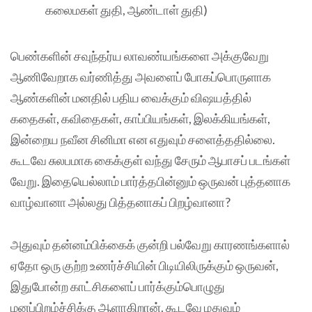
கலைமகள் துதி, ஆண்டாள் துதி)
பெண்களின் சவுந்தர்ய லாவண்யங்களை அக்குவேறு
ஆணிவேறாக வர்ணித்து அவளைப் போகப்பொருளாக
ஆண்களின் மனதில் பதிய வைக்கும் விஷயத்தில்
கதைகள், கவிதைகள், காப்பியங்கள், இலக்கியங்கள்,
இன்றைய நவீன சினிமா என எதுவும் சளைத்ததில்லை.
கூடவே சுலபமாக கைக்குள் வந்து சேரும் ஆபாசப் படங்கள்
வேறு. இதையெல்லாம் பார்த்தபின்னும் ஒருவன் புத்தனாக
வாழ்வானா அல்லது பித்தனாகப் பிறழ்வானா?
அதுவும் தன்னம்பிக்கைக் குன்றி பல்வேறு காரணங்களால்
ஏதோ ஒரு குற்ற உணர்ச்சியின் பிடியிலிருக்கும் ஒருவன்,
இதுபோன்ற காட்சிகளைப் பார்க்கும்பொழுது
மனப்பிறழ்ச்சிக்கு ஆளாகிறான். கூடவே மதுவும்