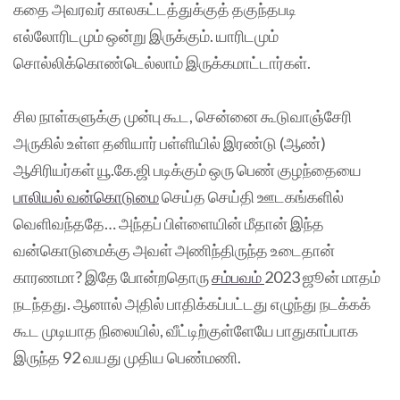
கதை அவரவர் காலகட்டத்துக்குத் தகுந்தபடி
எல்லோரிடமும் ஒன்று இருக்கும். யாரிடமும்
சொல்லிக்கொண்டெல்லாம் இருக்கமாட்டார்கள்.
சில நாள்களுக்கு முன்பு கூட, சென்னை கூடுவாஞ்சேரி
அருகில் உள்ள தனியார் பள்ளியில் இரண்டு (ஆண்)
ஆசிரியர்கள் யூ.கே.ஜி படிக்கும் ஒரு பெண் குழந்தையை
பாலியல் வன்கொடுமை
செய்த செய்தி ஊடகங்களில்
வெளிவந்ததே… அந்தப் பிள்ளையின் மீதான் இந்த
வன்கொடுமைக்கு அவள் அணிந்திருந்த உடைதான்
காரணமா? இதே போன்றதொரு
சம்பவம்
2023 ஜூன் மாதம்
நடந்தது. ஆனால் அதில் பாதிக்கப்பட்டது எழுந்து நடக்கக்
கூட முடியாத நிலையில், வீட்டிற்குள்ளேயே பாதுகாப்பாக
இருந்த 92 வயது முதிய பெண்மணி.