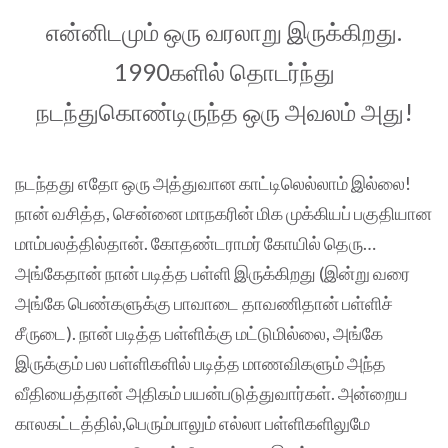
என்னிடமும் ஒரு வரலாறு இருக்கிறது.
1990களில் தொடர்ந்து
நடந்துகொண்டிருந்த ஒரு அவலம் அது!
நடந்தது எதோ ஒரு அத்துவான காட்டிலெல்லாம் இல்லை!
நான் வசித்த, சென்னை மாநகரின் மிக முக்கியப் பகுதியான
மாம்பலத்தில்தான். கோதண்டராமர் கோயில் தெரு…
அங்கேதான் நான் படித்த பள்ளி இருக்கிறது (இன்று வரை
அங்கே பெண்களுக்கு பாவாடை தாவணிதான் பள்ளிச்
சீருடை). நான் படித்த பள்ளிக்கு மட்டுமில்லை, அங்கே
இருக்கும் பல பள்ளிகளில் படித்த மாணவிகளும் அந்த
வீதியைத்தான் அதிகம் பயன்படுத்துவார்கள். அன்றைய
காலகட்டத்தில்,பெரும்பாலும் எல்லா பள்ளிகளிலுமே