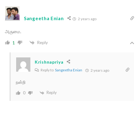
Sangeetha Enian
2 years ago
அருமை.
Reply
1
Krishnapriya
Reply to
Sangeetha Enian
2 years ago
நன்றி
Reply
0