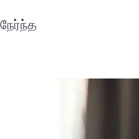
ேர்ந்த