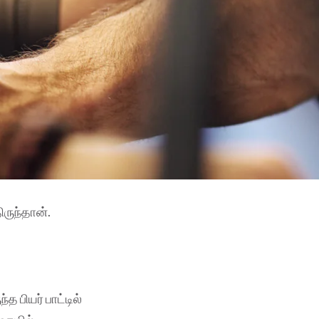
ருந்தான்.
த பியர் பாட்டில்