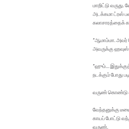
மாறிட்டு வருது.
அடக்கமா ட்ரஸ் ப
கலாசாரத்தைக் காப
”ஆமாம்மா. அவர் 
அவருக்கு ஹவுஸ் 
”ஹும்… இதுக்குத
நடக்கும் போது ப
வருண் கொண்டு வ
வேந்தனுக்கு டீய
காயப் போட்டு வந்
வருண்.