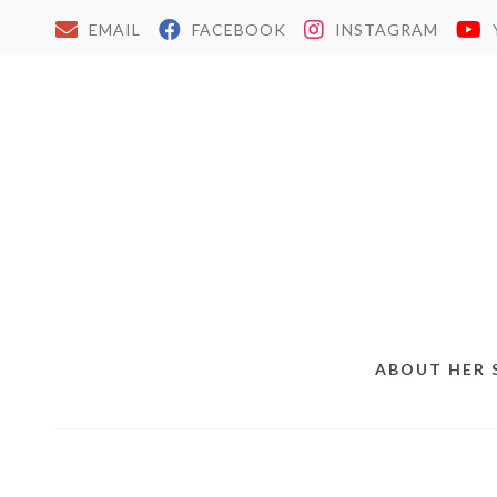
EMAIL
FACEBOOK
INSTAGRAM
ABOUT HER 