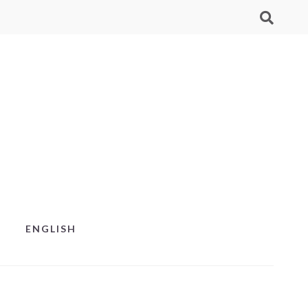
ENGLISH