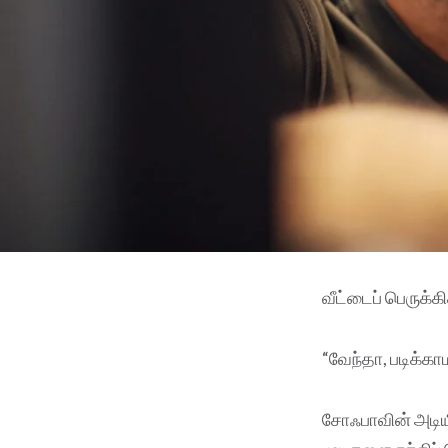
வீட்டைப் பெருக்
“வேந்தா, படிக்கா
சோஃபாவின் அடியில