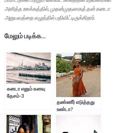
அளித்த ஊக்கத்தில், முதன்முதலாகத் தன் கனடா
அனுபவத்தை எழுத்தில் பதிவிட்டிருக்கிறார்.
மேலும் படிக்க...
கனடா எனும் கனவு
தேசம்-3
தண்ணீர் எடுத்தது
உண்டா?