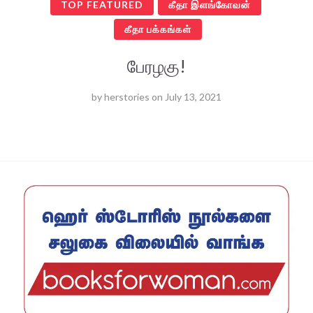
TOP FEATURED
கீதா இளங்கோவன்
கீதா பக்கங்கள்
பேரழகு!
by
herstories
on
July 13, 2021