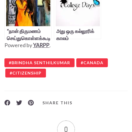
“நான் திருமணம்
அது ஒரு கல்லூரிக்
செய்துகொள்ளக்கூடி
காலம்
Powered by
YARPP
.
ய பெண் அல்ல”
BRINDHA SENTHILKUMAR
CANADA
CITIZENSHIP
SHARE THIS
0