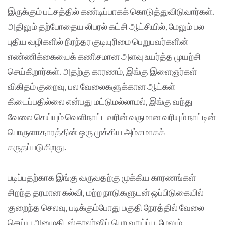
இருக்கும் பட்சத்தில் கண்டிப்பாகக் கொடுத்துவிடுவார்கள்.
அதிலும் தற்போதைய லிபரல் கட்சி ஆட்சியில், மேலும் பல
புதிய வழிகளில் நிரந்தர குடியுரிமை பெறுபவர்களின்
எண்ணிக்கையைக் கணிசமான அளவு உயர்த்த முயற்சி
செய்கிறார்கள். அதற்கு காரணம், இங்கு இளைஞர்கள்
விகிதம் குறைவு, பல வேலைகளுக்கான ஆட்கள்
கிடைப்பதில்லை என்பது மட்டுமல்லாமல், இங்கு வந்து
வேலை செய்யும் வெளிநாட்டவரின் வருமான வரியும் நாட்டின்
பொருளாதாரத்தின் ஒரு முக்கிய அம்சமாகக்
கருதப்படுகிறது.
படிப்பதற்காக இங்கு வருவதற்கு முக்கிய காரணங்கள்
சிறந்த தரமான கல்வி, மற்ற நாடுகளுடன் ஒப்பிடுகையில்
குறைந்த செலவு, படிக்கும்போது பகுதி நேரத்தில் வேலை
செய்ய அனுமதி, ஸ்காலர்ஷிப் பெற வாய்ப்பு. மேலும்