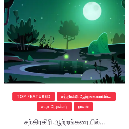
TOP FEATURED
சந்திரகிரி ஆற்றங்கரையில்...
சாரா அபுபக்கர்
நாவல்
சந்திரகிரி ஆற்றங்கரையில்…