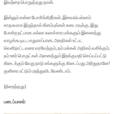
இவற்றை பொறுத்தது தான்.
இன்னும் என்ன யோசிக்கிறீர்கள், இவையெல்லாம்
சாதகமாக இருந்தால் கிளம்புங்கள் கனடாவுக்கு. இது
போன்ற நட்பான, எல்லா கலாச்சார மக்களும் இணைந்து
வாழக்கூடிய, பாதுகாப்பான, அகதிகள் உட்பட
வெளிநாட்டவரை வரவேற்கும், நம் மக்கள் அதிகம் வசிக்கும்,
நம் ஊர் பொருட்கள் அனைத்தும் இறக்குமதி செய்யப்பட்டு
கிடைக்கும் வேறு நாடு உங்களுக்கு கிடைப்பது அரிதுதானே!
குளிரை மட்டும் மறந்துவிடவேண்டாம்.
(நிறைந்தது)
படைப்பாளர்: