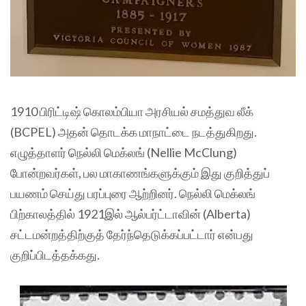
1910 பிரிட்டிஷ் கொலம்பியா அரசியல் சமத்துவ லீக்
(BCPEL) அதன் தொடக்க மாநாட்டை நடத்துகிறது.
எழுத்தாளர் நெல்லி மெக்லங் (Nellie McClung)
போன்றவர்கள், பல மாகாணங்களுக்கும் இது குறித்துப்
பயணம் செய்து பரப்புரை ஆற்றினர். நெல்லி மெக்லங்
பிற்காலத்தில் 1921இல் ஆல்பர்ட்டாவின் (Alberta)
சட்டமன்றத்திற்குத் தேர்ந்தெடுக்கப்பட்டார் என்பது
குறிப்பிடத்தக்கது.