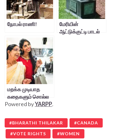
நோபல் ராணி!
மேரியின்
ஆட்டுக்குட்டி பாடல்
மறக்க முடியாத
கதைகளும் சொல்ல
Powered by
YARPP
.
விரும்பாத
கதைகளும்
BHARATHI THILAKAR
CANADA
VOTE RIGHTS
WOMEN