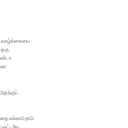
ஒரு வாழ்க்கையை
ட ஒரு
ொண்டா
மான
 அதற்குப்
அதை எல்லாம் நாம்
ை ஓட்டவே