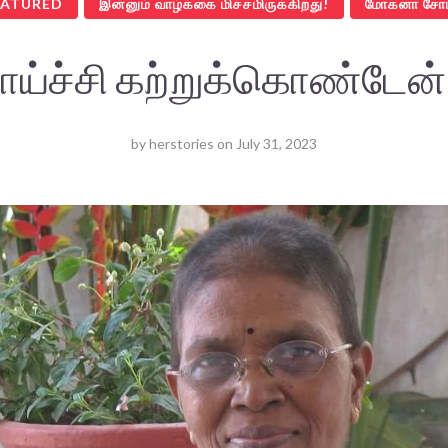
EATURED
இன்னும் வாழ்க்கை மிச்சமிருக்கிறது!
மோகனா சோமச
ாய்ச்சி கற்றுக்கொண்டேன
by
herstories
on
July 31, 2023