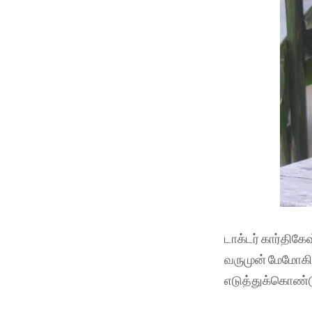
டாக்டர் கார்திகே
வருமுன் மேமோகிர
எடுத்துக்கொண்ட