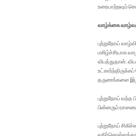
உரையாற்றவும் செ
வாழ்க்கை வாழ்வ
புற்றுநோய் வாழ்
மகிழ்ச்சியாக வாழ
விபத்துதான். வி
உட்கார்ந்திருக
தருணங்களை இழந
புற்றுநோய் வந்த 
பின்னரும் ரசனைய
புற்றுநோய் சிகிச
எதிர்கொள்ளத்தா