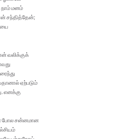
 நாம் மனம்
் சந்தித்தேன்;
தியை
ன் வலிக்குக்
ாவது
கரைந்து
தானால் ஏற்படும்
ு. எனக்கு
ுகள் போல சன்னமான
்சியம்
லவே புற்றுநோய்