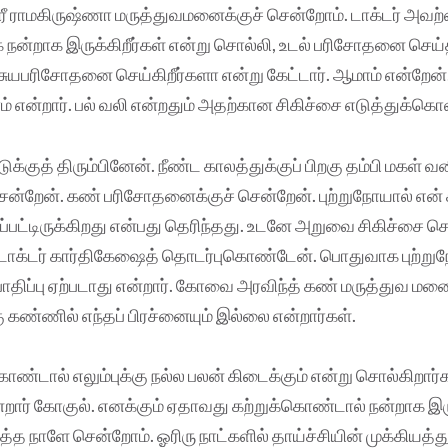
 ஸ்ரீ ராமகிருஷ்ணா மருத்துவமனைக்குச் சென்றோம். டாக்டர் அவற்
மிக நன்றாக இருக்கிறீர்கள் என்று சொல்லி, உடல் பரிசோதனை செய்த
 சுயபரிசோதனை செய்கிறீர்களா என்று கேட்டார். ஆமாம் என்றேன்
 என்றார். பல் வலி என்றதும் அதற்கான சிகிச்சை எடுத்துக்கொள
்டுக்குத் திரும்பினேன். நீண்ட காலத்துக்குப் பிறகு தம்பி மகள் 
ன்றேன். கண் பரிசோதனைக்குச் சென்றேன். புற்றுநோயால் என்
கப்பட்டிருக்கிறது என்பது தெரிந்தது. உடனே அறுவை சிகிச்சை ச
் டாக்டர் கார்திகேஷைத் தொடர்புகொண்டேன். பொதுவாக புற்ற
 பாதிப்பு ஏற்படாது என்றார். கோவை அரவிந்த் கண் மருத்துவ மனை
 கண்ணில் எந்தப் பிரச்னையும் இல்லை என்றார்கள்.
கொண்டால் எலும்புக்கு நல்ல பலன் கிடைக்கும் என்று சொல்கிறார்கள
ன்றார் கோகுல். எனக்கும் ஏதாவது கற்றுக்கொண்டால் நன்றாக இரு
த நாளே சென்றோம். ஓரிரு நாட்களில் தாய்ச்சியின் முக்கியத்தும