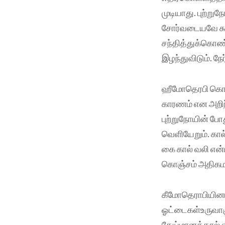
முடியாது. புற்று
சோர்வடையவே கூடா
சந்தித்துக்கொண்
இழந்துவிடும். நே
ஹீமோதெரபி கொடுத
காரணம் என அறி
புற்றுநோயின் போ
வெளியேறும். கால
கை கால் வலி என்ப
கொஞ்சம் அதிகமாக
கீமோதெராபியினால
ஓட்டைகள்உருவாகு
தேய்மானத்தால் ஏ