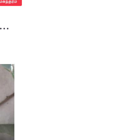
ுந்தரம்
்…