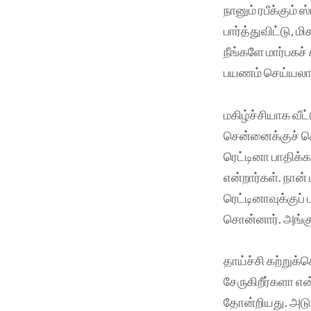
நானும் ரபீக்கும்
பார்த்துவிட்டு, 
நீங்களே மார்பகச்
பயணம் செய்யலாம்
மகிழ்ச்சியாக வீட
சென்னைக்குச் செ
ரெட்டினா பாதிக்
என்றார்கள். நான
ரெட்டினாவுக்குப்
சொன்னார். அங்கு
தாய்ச்சி கற்றுக்
சேருகிறீர்களா எ
தோன்றியது. அடுத்