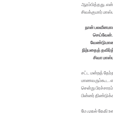
ஆரம்பித்தது. என
சிவக்குமார் மாஸ்ட
நான் பலவீனமாக
செய்வேன். 
வேண்டுமானால
நிற்பதைத் தவிர்த
சிவா மாஸ்
சட்ட மன்றத் தேர்
மாணவரும்கூட. எ
சென்று பிரச்சாரம
பின்னர் திண்டுக்
மே முதல் தேதி உ