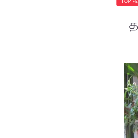
TOP F
த