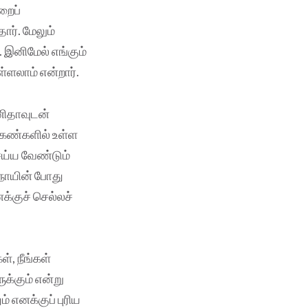
றைப்
ார். மேலும்
. இனிமேல் எங்கும்
்ளலாம் என்றார்.
வனிதாவுடன்
 கண்களில் உள்ள
ெய்ய வேண்டும்
ுநோயின் போது
க்குச் செல்லச்
், நீங்கள்
க்கும் என்று
் எனக்குப் புரிய