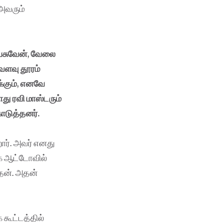
 அவரும்
பேசுவேன், வேலை
்வளவு தூரம்
க்கும், எனவே
ோது ரவி மாஸ்டரும்
ொடுத்தனர்.
றார். அவர் எனது
ாக ஆட்டோவில்
்தேன். அதன்
 கூட்டத்தில்