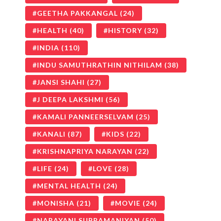
GEETHA PAKKANGAL
(24)
HEALTH
(40)
HISTORY
(32)
INDIA
(110)
INDU SAMUTHRATHIN NITHILAM
(38)
JANSI SHAHI
(27)
J DEEPA LAKSHMI
(56)
KAMALI PANNEERSELVAM
(25)
KANALI
(87)
KIDS
(22)
KRISHNAPRIYA NARAYAN
(22)
LIFE
(24)
LOVE
(28)
MENTAL HEALTH
(24)
MONISHA
(21)
MOVIE
(24)
NARAYANI SUBRAMANIYAN
(50)