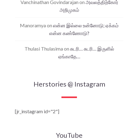
Vanchinathan Govindarajan
on
அவலத்திற்கோர்
அறிமுகம்
Manoramya
on
என்ன இல்லை உன்னோடு; ஏக்கம்
என்ன கண்ணோடு?
Thulasi Thulasima
on
சுடரி… சுடரி… இருளில்
ஏங்காதே…
Herstories @ Instagram
[jr_instagram id="2"]
YouTube