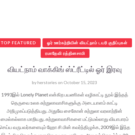
TOP FEATURED
ஓர் ஊர்சுற்றியின் வியட்நாம் டயரி குறிப்புகள்
ரமாதேவி ரத்தினசாமி
வியட்நாம் வாக்கிங் ஸ்ட்ரீட்டில் ஓர் இரவு
by
herstories
on
October 15, 2023
1993இல் Lonely Planet என்கிற பயணிகள் வழிகாட்டி நூல் இந்தத்
தெருவை உலக சுற்றுலாவாசிகளுக்கு அடையாளம் காட்டி
அறிமுகப்படுத்தியது. அதுவே சைகோன் சுற்றுலா வரலாற்றின்
மைல்கல்லாக மாறியது. சுற்றுலாவாசிகளை மட்டுமல்லாது வியாபாரம்
செய்ய வருபவர்களையும் ஹோ சி மின் கவர்ந்திழுக்க, 2009இல் இந்த