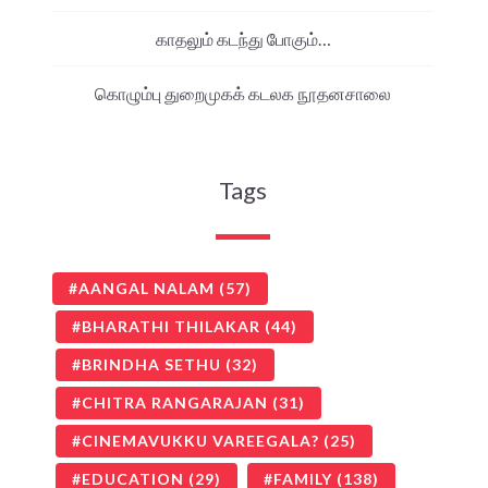
காதலும் கடந்து போகும்…
கொழும்பு துறைமுகக் கடலக நூதனசாலை
Tags
AANGAL NALAM
(57)
BHARATHI THILAKAR
(44)
BRINDHA SETHU
(32)
CHITRA RANGARAJAN
(31)
CINEMAVUKKU VAREEGALA?
(25)
EDUCATION
(29)
FAMILY
(138)