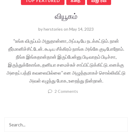
TOP FEATURED
கதை
விஜி ரவி
வியூகம்
by
herstories
on
May 14, 2023
“உங்க விருப்பம் அதுதான்னா, அப்படியே நடக்கட்டும். நான்
தீர்மானிச்சிட்டேன். கூடிய சீக்கிரம் நாங்க அங்கே குடிபோறோம்.
நீங்க இங்கதான்தான் இருப்பேன்னு பிடிவாதம் பிடிச்சா,
இருந்துக்கோங்க, தனியா சமைச்சுச் சாப்பிட்டுக்கிட்டு. எனக்கு
அதைப் பத்தி கவலையில்லை’’ என அழுத்தமாகச் சொல்லிவிட்டு
அவள் எழுந்து போக, உறைந்து நின்றான்.
2 Comments