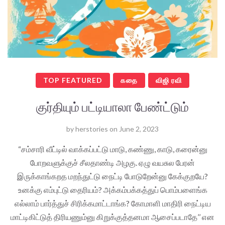
TOP FEATURED
கதை
விஜி ரவி
குர்தியும் பட்டியாலா பேண்ட்டும்
by
herstories
on
June 2, 2023
“சம்சாரி வீட்டில் வாக்கப்பட்டு மாடு, கண்ணு, காடு, கரைன்னு
போறவளுக்குச் சீலதாண்டி அழகு. ஏழு வயசுல பேரன்
இருக்காங்கறத மறந்துட்டு நைட்டி போடுறேன்னு கேக்குறயே?
உனக்கு எம்புட்டு தைரியம்? அக்கம்பக்கத்துப் பொம்பளைங்க
எல்லாம் பார்த்துச் சிரிக்கமாட்டாங்க? கோமாளி மாதிரி நைட்டிய
மாட்டிகிட்டுத் திரியணும்னு கிறுக்குத்தனமா ஆசைப்படாதே’’ என