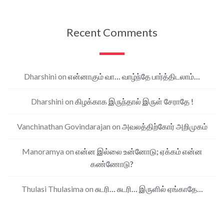
Recent Comments
Dharshini
on
என்னாகும் வா… வாழ்ந்தே பார்த்திடலாம்…
Dharshini
on
கிழக்காக இருந்தால் இருள் சேராதே !
Vanchinathan Govindarajan
on
அவலத்திற்கோர் அறிமுகம்
Manoramya
on
என்ன இல்லை உன்னோடு; ஏக்கம் என்ன
கண்ணோடு?
Thulasi Thulasima
on
சுடரி… சுடரி… இருளில் ஏங்காதே…