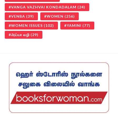
VANGA VAZHVAI KONDADALAM
(24)
VENBA
(39)
WOMEN
(256)
WOMEN ISSUES
(102)
YAMINI
(77)
அய்யா வழி
(29)