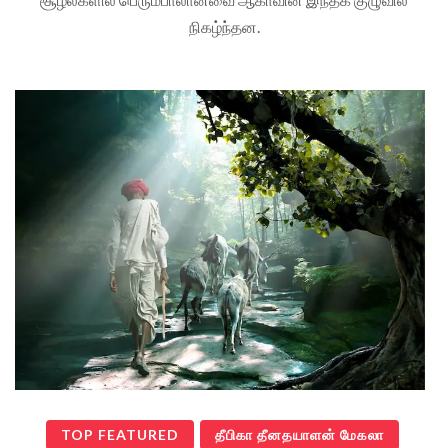
நிகழ்ந்தன.
TOP FEATURED
தீபிகா தீனதயாளன் மேகலா