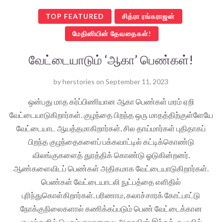
TOP FEATURED
சித்ரா ரங்கராஜன்
மேதினியின் தேவதைகள்!
வேட்டையாடும் ‘ஆகா’ பெண்கள்!
by
herstories
on
September 11, 2023
ஒன்பது மாத கர்ப்பிணியான ஆகா பெண்கள் மரம் ஏறி
வேட்டையாடுகிறார்கள். குழந்தை பிறந்த ஒரு மாதத்திற்குள்ளேயே
வேட்டையாட ஆயத்தமாகிறார்கள். சில தாய்மார்கள் புதிதாகப்
பிறந்த குழந்தைகளைப் பக்கவாட்டில் கட்டிக்கொண்டு
விலங்குகளைத் துரத்திக் கொண்டு ஓடுகின்றனர்.
ஆண்களைவிடப் பெண்கள் அதிகமாக வேட்டையாடுகிறார்கள்.
பெண்கள் வேட்டையாடலி நுட்பத்தை எளிதில்
புரிந்துகொள்கிறார்கள். பரிணாம, கலாச்சாரக் கோட்பாட்டு
நோக்குநிலைகளால் கணிக்கப்படும் பெண் வேட்டைக்கான
சூழல்களில் பெரும்பாலானவை ஆகாவின் இந்தக் குழுவில்