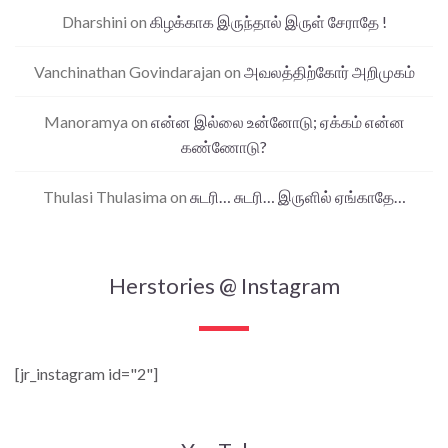
Dharshini
on
கிழக்காக இருந்தால் இருள் சேராதே !
Vanchinathan Govindarajan
on
அவலத்திற்கோர் அறிமுகம்
Manoramya
on
என்ன இல்லை உன்னோடு; ஏக்கம் என்ன
கண்ணோடு?
Thulasi Thulasima
on
சுடரி… சுடரி… இருளில் ஏங்காதே…
Herstories @ Instagram
[jr_instagram id="2"]