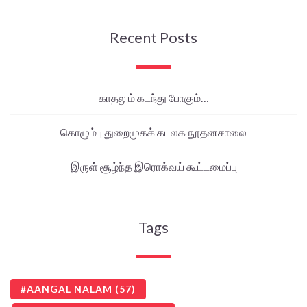
Recent Posts
காதலும் கடந்து போகும்…
கொழும்பு துறைமுகக் கடலக நூதனசாலை
இருள் சூழ்ந்த இரொக்வய் கூட்டமைப்பு
Tags
AANGAL NALAM
(57)