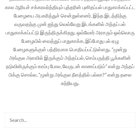
கால ஆரியச் சக்கரவர்த்தியும் புத்தரின் புனிதப்பல் பாதுகாக்கப்பட்ட
பேழையை அபகரித்துச் சென்றுள்ளனர். இந்த இடத்திற்கு
வருவதற்கு முன் ஐந்து வெவ்வேறு இடங்களில் அந்தப் பல்
பாதுகாக்கப்பட்டு இருந்திருக்கிறது. ஒவ்வோர் அரசரும் ஒவ்வொரு
பேழையில் வைத்துப் பாதுகாக்க, இப்போது பல் ஏழு
பேழைகளுக்குள் பத்திரமாக பொதியப்பட்டுள்ளது. “மூன்று
அங்குல அளவில் இருக்கும் அந்தப்பல், செம்பருத்தி பூக்களின்
நடுவிலிருக்கும் காம்பு போல, வேருடன் காணப்படும்” என்று அந்தப்
பிக்கு சொல்ல, “மூன்று அங்குல நீளத்தில் பல்லா?” என்று தலை
சுற்றியது.