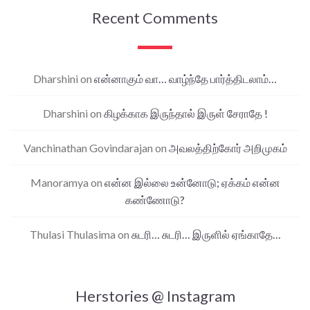
Recent Comments
Dharshini
on
என்னாகும் வா… வாழ்ந்தே பார்த்திடலாம்…
Dharshini
on
கிழக்காக இருந்தால் இருள் சேராதே !
Vanchinathan Govindarajan
on
அவலத்திற்கோர் அறிமுகம்
Manoramya
on
என்ன இல்லை உன்னோடு; ஏக்கம் என்ன
கண்ணோடு?
Thulasi Thulasima
on
சுடரி… சுடரி… இருளில் ஏங்காதே…
Herstories @ Instagram