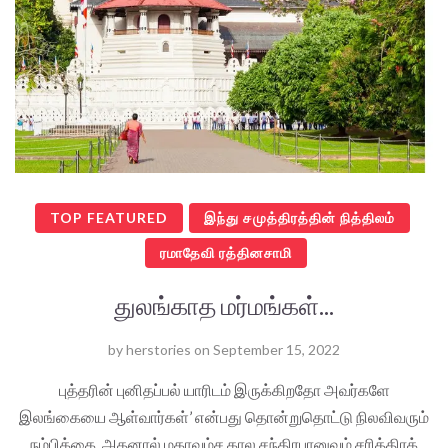
TOP FEATURED
இந்து சமுத்திரத்தின் நித்திலம்
ரமாதேவி ரத்தினசாமி
துலங்காத மர்மங்கள்...
by
herstories
on
September 15, 2022
புத்தரின் புனிதப்பல் யாரிடம் இருக்கிறதோ அவர்களே
இலங்கையை ஆள்வார்கள்’ என்பது தொன்றுதொட்டு நிலவிவரும்
நம்பிக்கை. அதனால் மகாவம்ச கால சந்திரபானுவும் சரித்திரக்