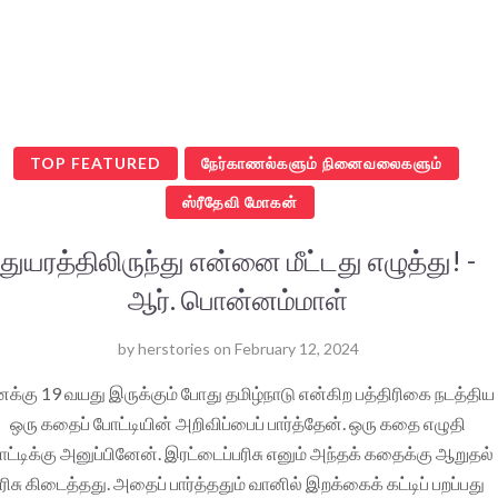
TOP FEATURED
நேர்காணல்களும் நினைவலைகளும்
ஸ்ரீதேவி மோகன்
துயரத்திலிருந்து என்னை மீட்டது எழுத்து! -
ஆர். பொன்னம்மாள்
by
herstories
on
February 12, 2024
க்கு 19 வயது இருக்கும் போது தமிழ்நாடு என்கிற பத்திரிகை நடத்திய
ஒரு கதைப் போட்டியின் அறிவிப்பைப் பார்த்தேன். ஒரு கதை எழுதி
ட்டிக்கு அனுப்பினேன். இரட்டைப்பரிசு எனும் அந்தக் கதைக்கு ஆறுதல்
ரிசு கிடைத்தது. அதைப் பார்த்ததும் வானில் இறக்கைக் கட்டிப் பறப்பது