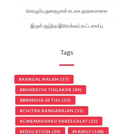
கொழும்பு துறைமுகக் கடலக நூதனசாலை
இருள் சூழ்ந்த இரொக்வய் கூட்டமைப்பு
Tags
AANGAL NALAM
(57)
BHARATHI THILAKAR
(44)
BRINDHA SETHU
(32)
CHITRA RANGARAJAN
(31)
CINEMAVUKKU VAREEGALA?
(25)
EDUCATION
(29)
FAMILY
(138)