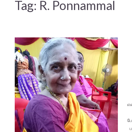
Tag:
R. Ponnammal
என
போ
ப