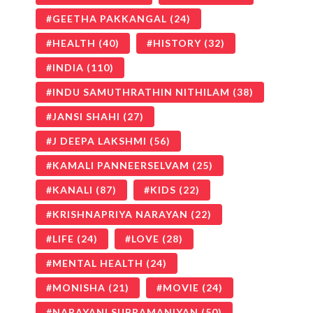
GEETHA PAKKANGAL
(24)
HEALTH
(40)
HISTORY
(32)
INDIA
(110)
INDU SAMUTHRATHIN NITHILAM
(38)
JANSI SHAHI
(27)
J DEEPA LAKSHMI
(56)
KAMALI PANNEERSELVAM
(25)
KANALI
(87)
KIDS
(22)
KRISHNAPRIYA NARAYAN
(22)
LIFE
(24)
LOVE
(28)
MENTAL HEALTH
(24)
MONISHA
(21)
MOVIE
(24)
NARAYANI SUBRAMANIYAN
(50)