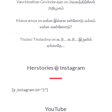
Vanchinathan Govindarajan
on
அவலத்திற்கோர்
அறிமுகம்
Manoramya
on
என்ன இல்லை உன்னோடு; ஏக்கம்
என்ன கண்ணோடு?
Thulasi Thulasima
on
சுடரி… சுடரி… இருளில்
ஏங்காதே…
Herstories @ Instagram
[jr_instagram id="2"]
YouTube