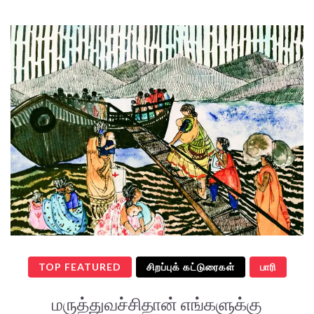
TOP FEATURED
சிறப்புக் கட்டுரைகள்
பாரி
மருத்துவச்சிதான் எங்களுக்கு