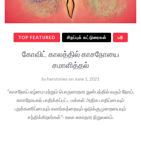
TOP FEATURED
சிறப்புக் கட்டுரைகள்
பரி
கோவிட் காலத்தில் காசநோயை
சமாளித்தல்
by
herstories
on
June 1, 2021
“காசநோய் ஏழ்மை மற்றும் பொருளாதார துன்பத்தில் வரும் நோய்.
காசநோயால் பாதிக்கப்பட்ட மக்கள் அதிக பாதிப்பையும்
புறக்கணிப்பையும் களங்கத்தையும் ஒடுக்குமுறையையும்
சந்திக்கிறார்கள்”- உலக சுகாதார நிறுவனம்.