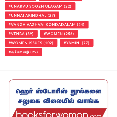
UNARVU SOOZH ULAGAM
(22)
UNNAI ARINDHAL
(27)
VANGA VAZHVAI KONDADALAM
(24)
VENBA
(39)
WOMEN
(256)
WOMEN ISSUES
(102)
YAMINI
(77)
அய்யா வழி
(29)