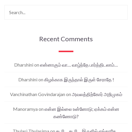
Recent Comments
Dharshini
on
என்னாகும் வா… வாழ்ந்தே பார்த்திடலாம்…
Dharshini
on
கிழக்காக இருந்தால் இருள் சேராதே !
Vanchinathan Govindarajan
on
அவலத்திற்கோர் அறிமுகம்
Manoramya
on
என்ன இல்லை உன்னோடு; ஏக்கம் என்ன
கண்ணோடு?
Thulasi Thulasima
on
சுடரி… சுடரி… இருளில் ஏங்காதே…