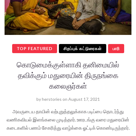
TOP FEATURED
சிறப்புக் கட்டுரைகள்
பாரி
கொடுமைக்குள்ளாகி தனிமையில்
தவிக்கும் மதுரையின் திருநங்கை
கலைஞர்கள்
by
herstories
on
August 17, 2021
அவருடைய தாயின் வற்புறுத்தலுக்காக படிப்பை தொடர்ந்து
வணிகவியல் இளங்கலை முடித்தார். ஊரடங்கு வரை மதுரையின்
கடைகளில் பணம் சேகரித்து வாழ்க்கை ஓட்டிக் கொண்டிருந்தார்.