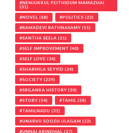
NENJUKKUL PEITHIDUM MAMAZHAI
(31)
NOVEL
(68)
POLITICS
(22)
RAMADEVI RATHNASAMY
(51)
SANTHA SEELA
(21)
SELF IMPROVEMENT
(40)
SELF LOVE
(34)
SHARMILA SEYYID
(24)
SOCIETY
(239)
SRILANKA HISTORY
(30)
STORY
(54)
TAMIL
(58)
TAMILNADU
(31)
UNARVU SOOZH ULAGAM
(22)
UNNAI ARINDHAL
(27)