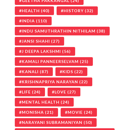
GEETHA PAKKANGAL
(24)
HEALTH
(40)
HISTORY
(32)
INDIA
(110)
INDU SAMUTHRATHIN NITHILAM
(38)
JANSI SHAHI
(27)
J DEEPA LAKSHMI
(56)
KAMALI PANNEERSELVAM
(25)
KANALI
(87)
KIDS
(22)
KRISHNAPRIYA NARAYAN
(22)
LIFE
(24)
LOVE
(27)
MENTAL HEALTH
(24)
MONISHA
(21)
MOVIE
(24)
NARAYANI SUBRAMANIYAN
(50)