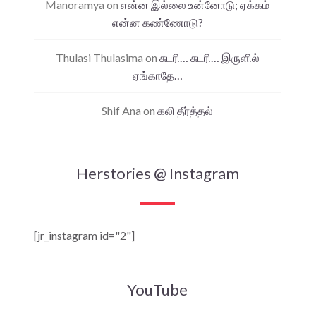
Manoramya
on
என்ன இல்லை உன்னோடு; ஏக்கம்
என்ன கண்ணோடு?
Thulasi Thulasima
on
சுடரி… சுடரி… இருளில்
ஏங்காதே…
Shif Ana
on
கலி தீர்த்தல்
Herstories @ Instagram
[jr_instagram id="2"]
YouTube