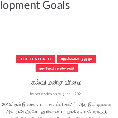
lopment Goals
TOP FEATURED
அடுக்களை டூ ஐ நா
ரமாதேவி ரத்தினசாமி
கல்வி மனித உரிமை
by
herstories
on
August 1, 2021
2015க்குள் இலவசக்கட்டாயக் கல்வி உள்ளிட்ட ஆறு இலக்குகளை
அடைஞ்சே தீருவோம்னு மீசையை முறுக்கி,சூடங்கொளுத்தி,