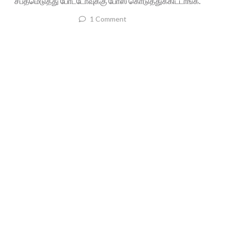
சபதமெடுத்து போட்டோவுக்கு போஸ் கொடுத்துக்கிட்டாங்க.
1 Comment