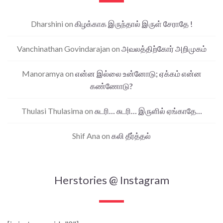
Dharshini
on
கிழக்காக இருந்தால் இருள் சேராதே !
Vanchinathan Govindarajan
on
அவலத்திற்கோர் அறிமுகம்
Manoramya
on
என்ன இல்லை உன்னோடு; ஏக்கம் என்ன
கண்ணோடு?
Thulasi Thulasima
on
சுடரி… சுடரி… இருளில் ஏங்காதே…
Shif Ana
on
கலி தீர்த்தல்
Herstories @ Instagram