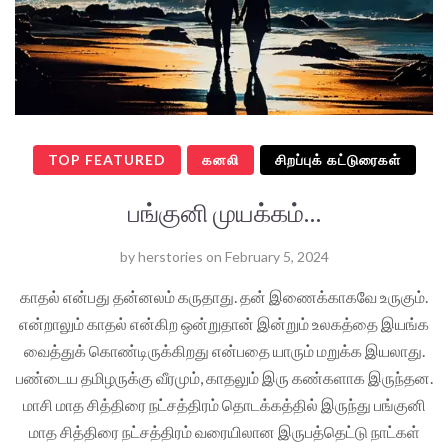
TOP FEATURED
கனலி
சிறப்புக் கட்டுரைகள்
பங்குனி முயக்கம்…
by
herstories
on
February 5, 2024
காதல் என்பது தன்னலம் கருதாது. தன் இணைக்காகவே உருகும்.
என்றாலும் காதல் என்கிற ஒன்றுதான் இன்றும் உலகத்தை இயங்க
வைத்துக் கொண்டிருக்கிறது என்பதை யாரும் மறுக்க இயலாது.
பண்டைய தமிழருக்கு வீரமும், காதலும் இரு கண்களாக இருந்தன.
மாசி மாத சித்திரை நட்சத்திரம் தொடக்கத்தில் இருந்து பங்குனி
மாத சித்திரை நட்சத்திரம் வரையிலான இருபத்தெட்டு நாட்கள்