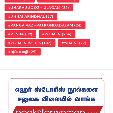
UNARVU SOOZH ULAGAM
(22)
UNNAI ARINDHAL
(27)
VANGA VAZHVAI KONDADALAM
(24)
VENBA
(39)
WOMEN
(256)
WOMEN ISSUES
(102)
YAMINI
(77)
அய்யா வழி
(29)