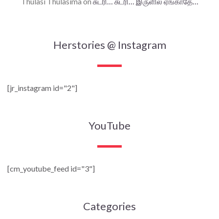
Thulasi Thulasima
on
சுடரி… சுடரி… இருளில் ஏங்காதே…
Herstories @ Instagram
[jr_instagram id="2"]
YouTube
[cm_youtube_feed id="3"]
Categories