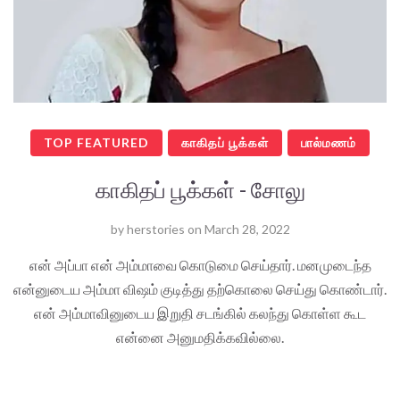
TOP FEATURED
காகிதப் பூக்கள்
பால்மணம்
காகிதப் பூக்கள் - சோலு
by
herstories
on
March 28, 2022
என் அப்பா என் அம்மாவை கொடுமை செய்தார். மனமுடைந்த
என்னுடைய அம்மா விஷம் குடித்து தற்கொலை செய்து கொண்டார்.
என் அம்மாவினுடைய இறுதி சடங்கில் கலந்து கொள்ள கூட
என்னை அனுமதிக்கவில்லை.