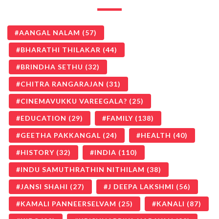
AANGAL NALAM
(57)
BHARATHI THILAKAR
(44)
BRINDHA SETHU
(32)
CHITRA RANGARAJAN
(31)
CINEMAVUKKU VAREEGALA?
(25)
EDUCATION
(29)
FAMILY
(138)
GEETHA PAKKANGAL
(24)
HEALTH
(40)
HISTORY
(32)
INDIA
(110)
INDU SAMUTHRATHIN NITHILAM
(38)
JANSI SHAHI
(27)
J DEEPA LAKSHMI
(56)
KAMALI PANNEERSELVAM
(25)
KANALI
(87)