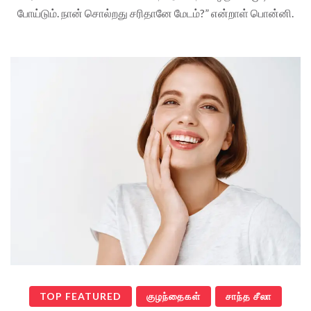
போய்டும். நான் சொல்றது சரிதானே மேடம்?” என்றாள் பொன்னி.
TOP FEATURED
குழந்தைகள்
சாந்த சீலா