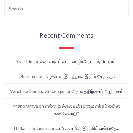
Recent Comments
Dharshini
on
என்னாகும் வா… வாழ்ந்தே பார்த்திடலாம்…
Dharshini
on
கிழக்காக இருந்தால் இருள் சேராதே !
Vanchinathan Govindarajan
on
அவலத்திற்கோர் அறிமுகம்
Manoramya
on
என்ன இல்லை உன்னோடு; ஏக்கம் என்ன
கண்ணோடு?
Thulasi Thulasima
on
சுடரி… சுடரி… இருளில் ஏங்காதே…