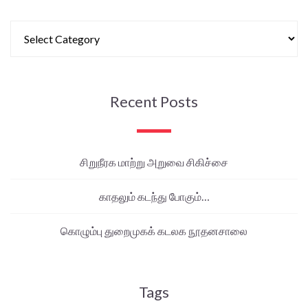
Recent Posts
சிறுநீரக மாற்று அறுவை சிகிச்சை
காதலும் கடந்து போகும்…
கொழும்பு துறைமுகக் கடலக நூதனசாலை
Tags