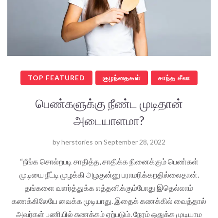
TOP FEATURED
குழந்தைகள்
சாந்த சீலா
பெண்களுக்கு நீண்ட முடிதான்
அடையாளமா?
by
herstories
on
September 28, 2022
“நீங்க சொல்றபடி சாதித்த, சாதிக்க நினைக்கும் பெண்கள்
முடியை நீட்டி முழக்கி அழகுன்னு பராமரிக்கறதில்லைதான்.
தங்களை வளர்த்துக்க எத்தனிக்கும்போது இதெல்லாம்
கணக்கிலேயே வைக்க முடியாது. இதைக் கணக்கில் வைத்தால்
அவர்கள் பணியில் சுணக்கம் ஏற்படும். நேரம் ஒதுக்க முடியாம