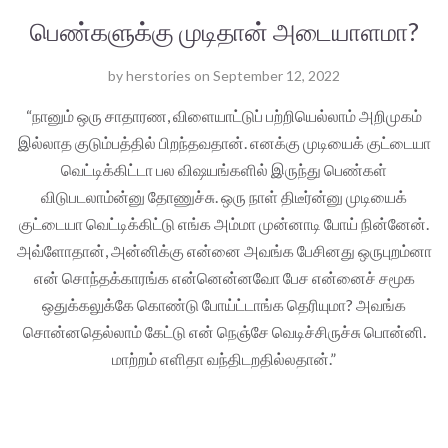
பெண்களுக்கு முடிதான் அடையாளமா?
by
herstories
on
September 12, 2022
“நானும் ஒரு சாதாரண, விளையாட்டுப் பற்றியெல்லாம் அறிமுகம்
இல்லாத குடும்பத்தில் பிறந்தவதான். எனக்கு முடியைக் குட்டையா
வெட்டிக்கிட்டா பல விஷயங்களில் இருந்து பெண்கள்
விடுபடலாம்ன்னு தோணுச்சு. ஒரு நாள் திடீர்ன்னு முடியைக்
குட்டையா வெட்டிக்கிட்டு எங்க அம்மா முன்னாடி போய் நின்னேன்.
அவ்ளோதான், அன்னிக்கு என்னை அவங்க பேசினது ஒருபுறம்னா
என் சொந்தக்காரங்க என்னென்னவோ பேச என்னைச் சமூக
ஒதுக்கலுக்கே கொண்டு போய்ட்டாங்க தெரியுமா? அவங்க
சொன்னதெல்லாம் கேட்டு என் நெஞ்சே வெடிச்சிருச்சு பொன்னி.
மாற்றம் எளிதா வந்திடறதில்லதான்.”