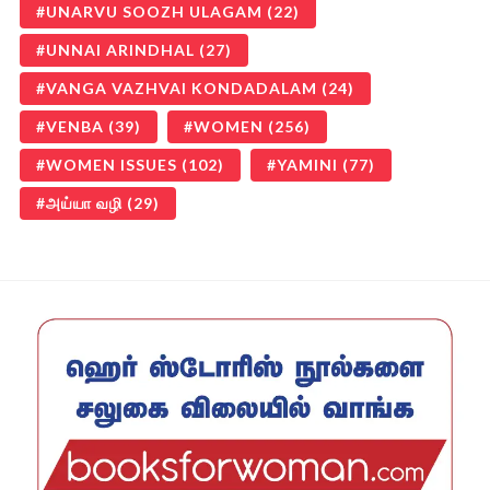
UNARVU SOOZH ULAGAM
(22)
UNNAI ARINDHAL
(27)
VANGA VAZHVAI KONDADALAM
(24)
VENBA
(39)
WOMEN
(256)
WOMEN ISSUES
(102)
YAMINI
(77)
அய்யா வழி
(29)