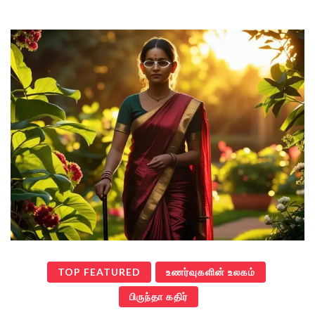
TOP FEATURED
உணர்வுகளின் உலகம்
பிருந்தா கதிர்