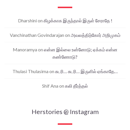
Dharshini
on
கிழக்காக இருந்தால் இருள் சேராதே !
Vanchinathan Govindarajan
on
அவலத்திற்கோர் அறிமுகம்
Manoramya
on
என்ன இல்லை உன்னோடு; ஏக்கம் என்ன
கண்ணோடு?
Thulasi Thulasima
on
சுடரி… சுடரி… இருளில் ஏங்காதே…
Shif Ana
on
கலி தீர்த்தல்
Herstories @ Instagram