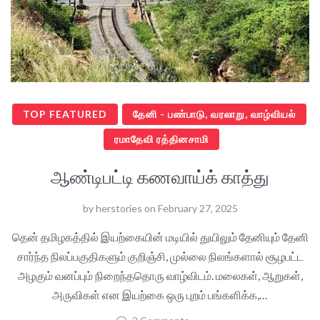
TOP FEATURED
தேனி - பண்பாடு, வரலாறு, வாழ்வியல்
ரமாதேவி ரத்தினசாமி
ஆண்டிபட்டி கணவாய்க் காத்து
by
herstories
on
February 27, 2025
தென் தமிழகத்தில் இயற்கையின் மடியில் துயிலும் தேனியும் தேனி
சார்ந்த நிலப்பகுதிகளும் குறிஞ்சி, முல்லை நிலங்களால் சூழபட்ட
அழகும் வனப்பும் நிறைந்ததொரு வாழ்விடம். மலைகள், ஆறுகள்,
அருவிகள் என இயற்கை ஒரு புறம் பங்களிக்க,…