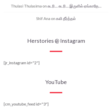
Thulasi Thulasima
on
சுடரி… சுடரி… இருளில் ஏங்காதே…
Shif Ana
on
கலி தீர்த்தல்
Herstories @ Instagram
[jr_instagram id="2"]
YouTube
[cm_youtube_feed id="3"]