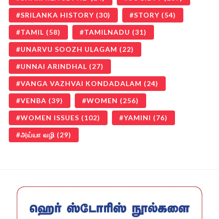
SRILANKA HISTORY
(30)
STORY
(54)
TAMIL
(58)
TAMILNADU
(31)
UNARVU SOOZH ULAGAM
(22)
UNNAI ARINDHAL
(27)
VANGA VAZHVAI KONDADALAM
(24)
VENBA
(39)
WOMEN
(256)
WOMEN ISSUES
(102)
YAMINI
(76)
அய்யா வழி
(29)