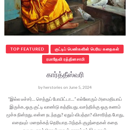
TOP FEATURED
குட்டிப் பெண்களின் பெரிய கதைகள்
ரமாதேவி ரத்தினசாமி
கார்த்தீஸ்வரி
by
herstories
on
June 5, 2024
“இல்ல டீச்சர்… செத்துப் போயிட்டா…” எல்லோரும் அமைதியாய்
இருக்க, ஒரு குட்டி வாண்டு கத்தியது. வசந்திக்கு ஒரு கணம்
மூச்சு நின்றது. என்ன நடந்தது? ஏதும் விபத்தா? விசாரித்த போது,
எதையும் மறைக்கத் தெரியாத அந்தக் குழந்தைகள் கதை