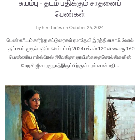
சுயம்பு - தடம் பதிக்கும் சாதனைப்
பெண்கள்
by
herstories
on
October 26, 2024
பெண்ணியம் சார்ந்த கட்டுரைகள் ரமாதேவி இரத்தினசாமி வேரல்
பதிப்பகம், முதல் பதிப்பு செப்டம்பர் 2024 பக்கம் 120 விலை ரூ 160
பெண்ணிய எக்ஸ்பிரஸ் நிவேதிதா லூயிஸ்கதைசொல்லிகளின்
பேரரசி ஜீவா ரகுநாத்இரும்பிற்குள் ஈரம் வான்மதி…