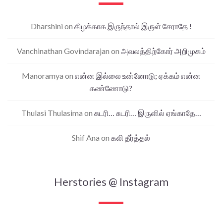
Dharshini
on
கிழக்காக இருந்தால் இருள் சேராதே !
Vanchinathan Govindarajan
on
அவலத்திற்கோர் அறிமுகம்
Manoramya
on
என்ன இல்லை உன்னோடு; ஏக்கம் என்ன
கண்ணோடு?
Thulasi Thulasima
on
சுடரி… சுடரி… இருளில் ஏங்காதே…
Shif Ana
on
கலி தீர்த்தல்
Herstories @ Instagram