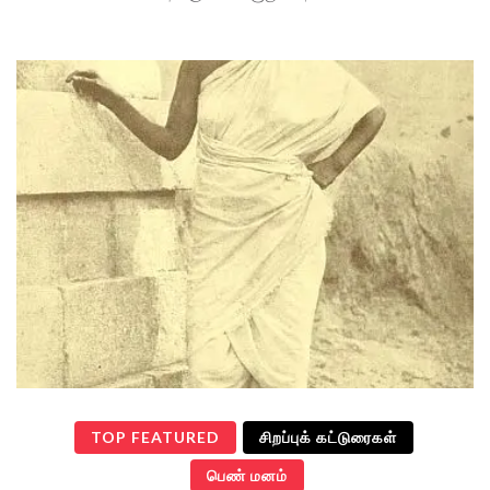
TOP FEATURED
சிறப்புக் கட்டுரைகள்
பெண் மனம்