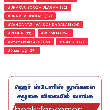
UNARVU SOOZH ULAGAM
(22)
UNNAI ARINDHAL
(27)
VANGA VAZHVAI KONDADALAM
(24)
VENBA
(39)
WOMEN
(256)
WOMEN ISSUES
(102)
YAMINI
(77)
அய்யா வழி
(29)