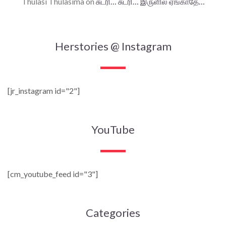
Thulasi Thulasima
on
சுடரி… சுடரி… இருளில் ஏங்காதே…
Herstories @ Instagram
[jr_instagram id="2"]
YouTube
[cm_youtube_feed id="3"]
Categories