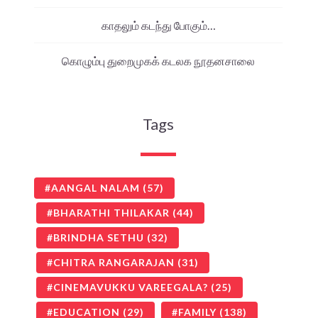
காதலும் கடந்து போகும்…
கொழும்பு துறைமுகக் கடலக நூதனசாலை
Tags
AANGAL NALAM
(57)
BHARATHI THILAKAR
(44)
BRINDHA SETHU
(32)
CHITRA RANGARAJAN
(31)
CINEMAVUKKU VAREEGALA?
(25)
EDUCATION
(29)
FAMILY
(138)