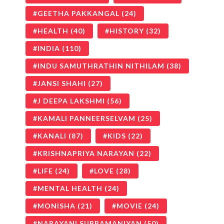
GEETHA PAKKANGAL
(24)
HEALTH
(40)
HISTORY
(32)
INDIA
(110)
INDU SAMUTHRATHIN NITHILAM
(38)
JANSI SHAHI
(27)
J DEEPA LAKSHMI
(56)
KAMALI PANNEERSELVAM
(25)
KANALI
(87)
KIDS
(22)
KRISHNAPRIYA NARAYAN
(22)
LIFE
(24)
LOVE
(28)
MENTAL HEALTH
(24)
MONISHA
(21)
MOVIE
(24)
NARAYANI SUBRAMANIYAN
(50)