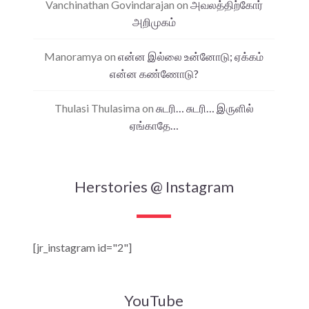
Vanchinathan Govindarajan
on
அவலத்திற்கோர்
அறிமுகம்
Manoramya
on
என்ன இல்லை உன்னோடு; ஏக்கம்
என்ன கண்ணோடு?
Thulasi Thulasima
on
சுடரி… சுடரி… இருளில்
ஏங்காதே…
Herstories @ Instagram
[jr_instagram id="2"]
YouTube