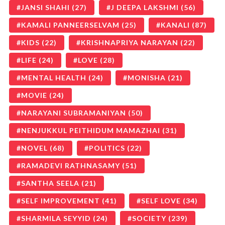
JANSI SHAHI
(27)
J DEEPA LAKSHMI
(56)
KAMALI PANNEERSELVAM
(25)
KANALI
(87)
KIDS
(22)
KRISHNAPRIYA NARAYAN
(22)
LIFE
(24)
LOVE
(28)
MENTAL HEALTH
(24)
MONISHA
(21)
MOVIE
(24)
NARAYANI SUBRAMANIYAN
(50)
NENJUKKUL PEITHIDUM MAMAZHAI
(31)
NOVEL
(68)
POLITICS
(22)
RAMADEVI RATHNASAMY
(51)
SANTHA SEELA
(21)
SELF IMPROVEMENT
(41)
SELF LOVE
(34)
SHARMILA SEYYID
(24)
SOCIETY
(239)