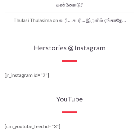
கண்ணோடு?
Thulasi Thulasima
on
சுடரி… சுடரி… இருளில் ஏங்காதே…
Herstories @ Instagram
[jr_instagram id="2"]
YouTube
[cm_youtube_feed id="3"]