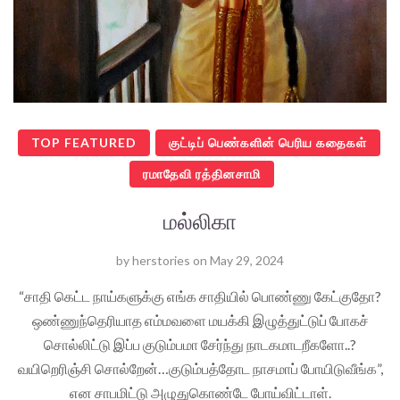
TOP FEATURED
குட்டிப் பெண்களின் பெரிய கதைகள்
ரமாதேவி ரத்தினசாமி
மல்லிகா
by
herstories
on
May 29, 2024
“சாதி கெட்ட நாய்களுக்கு எங்க சாதியில் பொண்ணு கேட்குதோ?
ஒண்ணுந்தெரியாத எம்மவளை மயக்கி இழுத்துட்டுப் போகச்
சொல்லிட்டு இப்ப குடும்பமா சேர்ந்து நாடகமாடறீகளோ..?
வயிறெரிஞ்சி சொல்றேன்…குடும்பத்தோட நாசமாப் போயிடுவீங்க”,
என சாபமிட்டு அழுதுகொண்டே போய்விட்டாள்.