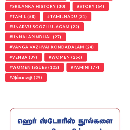
SRILANKA HISTORY
(30)
STORY
(54)
TAMIL
(58)
TAMILNADU
(31)
UNARVU SOOZH ULAGAM
(22)
UNNAI ARINDHAL
(27)
VANGA VAZHVAI KONDADALAM
(24)
VENBA
(39)
WOMEN
(256)
WOMEN ISSUES
(102)
YAMINI
(77)
அய்யா வழி
(29)