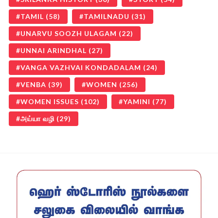
TAMIL
(58)
TAMILNADU
(31)
UNARVU SOOZH ULAGAM
(22)
UNNAI ARINDHAL
(27)
VANGA VAZHVAI KONDADALAM
(24)
VENBA
(39)
WOMEN
(256)
WOMEN ISSUES
(102)
YAMINI
(77)
அய்யா வழி
(29)