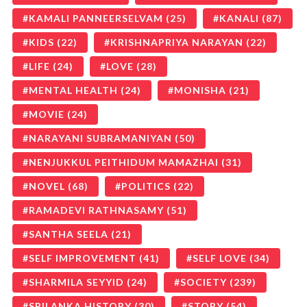
KAMALI PANNEERSELVAM
(25)
KANALI
(87)
KIDS
(22)
KRISHNAPRIYA NARAYAN
(22)
LIFE
(24)
LOVE
(28)
MENTAL HEALTH
(24)
MONISHA
(21)
MOVIE
(24)
NARAYANI SUBRAMANIYAN
(50)
NENJUKKUL PEITHIDUM MAMAZHAI
(31)
NOVEL
(68)
POLITICS
(22)
RAMADEVI RATHNASAMY
(51)
SANTHA SEELA
(21)
SELF IMPROVEMENT
(41)
SELF LOVE
(34)
SHARMILA SEYYID
(24)
SOCIETY
(239)
SRILANKA HISTORY
(30)
STORY
(54)