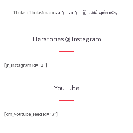
Thulasi Thulasima
on
சுடரி… சுடரி… இருளில் ஏங்காதே…
Herstories @ Instagram
[jr_instagram id="2"]
YouTube
[cm_youtube_feed id="3"]