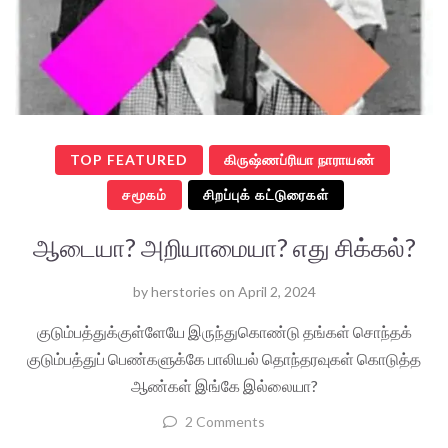
TOP FEATURED
கிருஷ்ணப்ரியா நாராயண்
சமூகம்
சிறப்புக் கட்டுரைகள்
ஆடையா? அறியாமையா? எது சிக்கல்?
by
herstories
on
April 2, 2024
குடும்பத்துக்குள்ளேயே இருந்துகொண்டு தங்கள் சொந்தக்
குடும்பத்துப் பெண்களுக்கே பாலியல் தொந்தரவுகள் கொடுத்த
ஆண்கள் இங்கே இல்லையா?
2 Comments