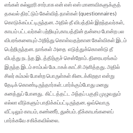
எங்கள் கல்லூரி சார்பாக என் எஸ் எஸ் மாணவிகளுக்குத்
தகவல் திரட்டும் கேள்வித் தாள்கள் (questionnaires)
கொடுக்கப்பட்டிருந்தன. அதில் தீ விபத்தில் இறந்தவர்கள்,
காயம் பட்டவர்கள் பற்றியும்,காயத்தின் தன்மை போன்ற பல
விபரங்களையும் அறிந்து கொள்வதற்கான கேள்விகள் இடம்
பெற்றிருந்தன. நாங்கள் அதை எடுத்துக்கொண்டு தீ
விபத்து நடந்த இடத்திற்குச் சென்றோம். திரையரங்கம்
இருந்த இடம் சாம்பல் மேடாகக் காட்சி அளித்தது. அதில்
சிலர் கம்மல் போன்ற பொருள்கள் கிடைக்கிறதா என்று
தேடிக் கொண்டிருந்தார்கள். பார்க்கும்போது மனது
கனத்துப் போனது. கிட்டத்தட்ட அந்தப் பகுதி முழுவதும்
எல்லா வீடுகளும் பாதிக்கப்பட்டிருந்தன. ஒவ்வொரு
வீட்டிலும் காயம், கண்ணீர், துன்பம். தீக்காயங்களைப்
பார்க்கவே சகிக்கவில்லை.