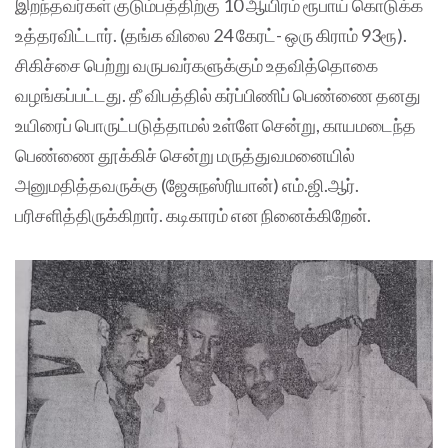
இறந்தவர்கள் குடும்பத்திற்கு 10 ஆயிரம் ரூபாய் கொடுக்க
உத்தரவிட்டார். (தங்க விலை 24 கேரட்- ஒரு கிராம் 93ரூ).
சிகிச்சை பெற்று வருபவர்களுக்கும் உதவித்தொகை
வழங்கப்பட்டது. தீ விபத்தில் கர்ப்பிணிப் பெண்ணை தனது
உயிரைப் பொருட்படுத்தாமல் உள்ளே சென்று, காயமடைந்த
பெண்ணை தூக்கிச் சென்று மருத்துவமனையில்
அனுமதித்தவருக்கு (ஜேசுநஸ்ரியான்) எம்.ஜி.ஆர்.
பரிசளித்திருக்கிறார். கடிகாரம் என நினைக்கிறேன்.