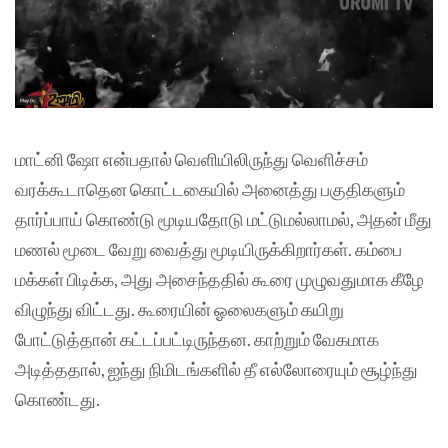
மாட்னி ஷோ என்பதால் வெளியிலிருந்து வெளிச்சம்
வரக்கூடாதென கொட்டகையில் அனைத்து பகுதிகளும்
தார்ப்பாய் கொண்டு மூடியதோடு மட்டுமல்லாமல், அதன் மீது
மணல் மூடை வேறு வைத்து மூடியிருக்கிறார்கள். கம்பை
மக்கள் பிடிக்க, அது அசைந்ததில் கூரை முழுவதுமாக கீழே
விழுந்து விட்டது. கூரையின் ஓலைகளும் கயிறு
போட்டுத்தான் கட்டப்பட்டிருந்தன. காற்றும் வேகமாக
அடித்ததால், ஐந்து நிமிடங்களில் தீ எல்லோரையும் சூழ்ந்து
கொண்டது.