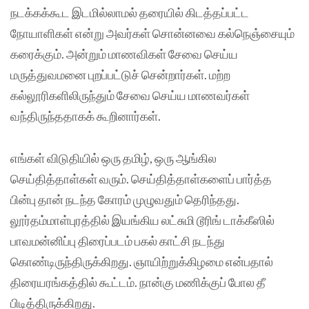
நடக்கக்கூட இடமில்லாமல் தரையில் கிடத்தப்பட்ட
நோயாளிகள் என்று அவர்கள் சொன்னவை கல்நெஞ்சையும்
கரைக்கும். அன்றும் மாணவிகள் சேவை செய்ய
மருத்துவமனை புறப்பட்டுச் சென்றார்கள். மற்ற
கல்லூரிகளிலிருந்தும் சேவை செய்ய மாணவர்கள்
வந்திருந்ததாகக் கூறினார்கள்.
எங்கள் விடுதியில் ஒரு தமிழ், ஒரு ஆங்கில
செய்தித்தாள்கள் வரும். செய்தித்தாள்களைப் பார்த்த
பின்பு தான் நடந்த கோரம் முழுவதும் தெரிந்தது.
லூர்தம்மாள்புரத்தில் இயங்கிய லட்சுமி டூரிங் டாக்கீஸில்
பாவமன்னிப்பு திரைப்படம் பகல் காட்சி நடந்து
கொண்டிருந்திருக்கிறது. ஞாயிற்றுக்கிழமை என்பதால்
திரையரங்கத்தில் கூட்டம். நான்கு மணிக்குப் போல தீ
பிடித்திருக்கிறது.