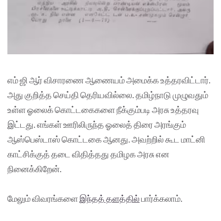
எம் ஜி ஆர் விசாரணை ஆணையம் அமைக்க உத்தரவிட்டார்.
அது குறித்த செய்தி தெரியவில்லை. தமிழ்நாடு முழுவதும்
உள்ள ஓலைக் கொட்டகைகளை நீக்கும்படி அரசு உத்தரவு
இட்டது. எங்கள் ஊரிலிருந்த ஓலைத் திரை அரங்கும்
ஆஸ்பெஸ்டாஸ் கொட்டகை ஆனது. அவற்றில் கூட மாட்னி
காட்சிக்குத் தடை விதித்தது தமிழக அரசு என
நினைக்கிறேன்.
மேலும் விவரங்களை
இந்தத் தளத்தில்
பார்க்கலாம்.