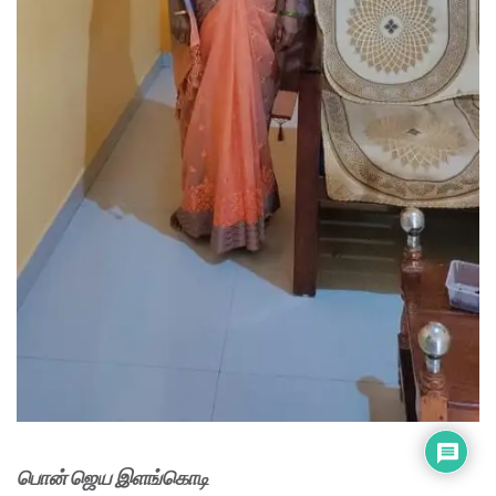
பொன் ஜெய இளங்கொடி