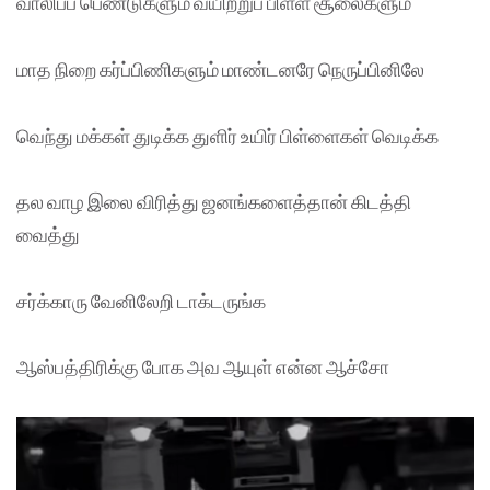
வாலிபப் பெண்டுகளும் வயிற்றுப் பிள்ள சூலைகளும்
மாத நிறை கர்ப்பிணிகளும் மாண்டனரே நெருப்பினிலே
வெந்து மக்கள் துடிக்க துளிர் உயிர் பிள்ளைகள் வெடிக்க
தல வாழ இலை விரித்து ஜனங்களைத்தான் கிடத்தி
வைத்து
சர்க்காரு வேனிலேறி டாக்டருங்க
ஆஸ்பத்திரிக்கு போக அவ ஆயுள் என்ன ஆச்சோ