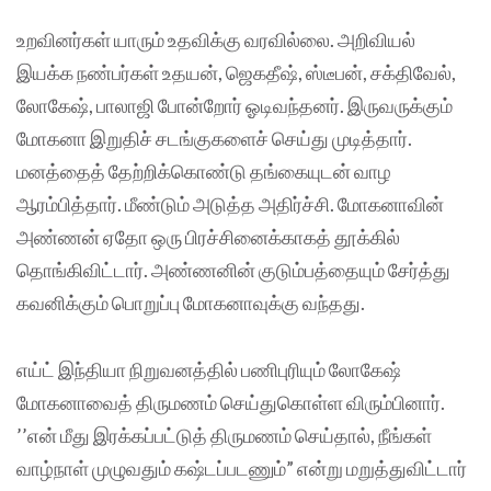
உறவினர்கள் யாரும் உதவிக்கு வரவில்லை. அறிவியல்
இயக்க நண்பர்கள் உதயன், ஜெகதீஷ், ஸ்டீபன், சக்திவேல்,
லோகேஷ், பாலாஜி போன்றோர் ஓடிவந்தனர். இருவருக்கும்
மோகனா இறுதிச் சடங்குகளைச் செய்து முடித்தார்.
மனத்தைத் தேற்றிக்கொண்டு தங்கையுடன் வாழ
ஆரம்பித்தார். மீண்டும் அடுத்த அதிர்ச்சி. மோகனாவின்
அண்ணன் ஏதோ ஒரு பிரச்சினைக்காகத் தூக்கில்
தொங்கிவிட்டார். அண்ணனின் குடும்பத்தையும் சேர்த்து
கவனிக்கும் பொறுப்பு மோகனாவுக்கு வந்தது.
எய்ட் இந்தியா நிறுவனத்தில் பணிபுரியும் லோகேஷ்
மோகனாவைத் திருமணம் செய்துகொள்ள விரும்பினார்.
’’என் மீது இரக்கப்பட்டுத் திருமணம் செய்தால், நீங்கள்
வாழ்நாள் முழுவதும் கஷ்டப்படணும்” என்று மறுத்துவிட்டார்