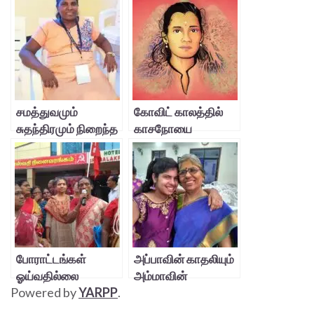
சமத்துவமும்
கோவிட் காலத்தில்
சுதந்திரமும் நிறைந்த
காசநோயை
வாழ்க்கை!
சமாளித்தல்
போராட்டங்கள்
அப்பாவின் காதலியும்
ஓய்வதில்லை
அம்மாவின்
Powered by
YARPP
.
அறிமுகமும்