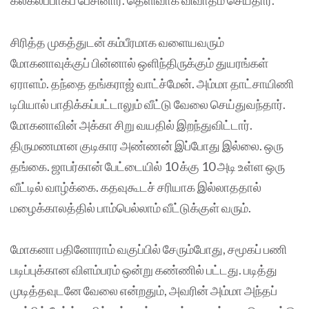
கலகலப்பாகப் பேசினார். தெளிவாக விவாதம் செய்தார்.
சிரித்த முகத்துடன் கம்பீரமாக வளையவரும்
மோகனாவுக்குப் பின்னால் ஒளிந்திருக்கும் துயரங்கள்
ஏராளம். தந்தை தங்கராஜ் வாட்ச்மேன். அம்மா தாட்சாயிணி
டிபியால் பாதிக்கப்பட்டாலும் வீட்டு வேலை செய்துவந்தார்.
மோகனாவின் அக்கா சிறு வயதில் இறந்துவிட்டார்.
திருமணமான குடிகார அண்ணன் இப்போது இல்லை. ஒரு
தங்கை. ஜாபர்கான் பேட்டையில் 10 க்கு 10 அடி உள்ள ஒரு
வீட்டில் வாழ்க்கை. கதவுகூடச் சரியாக இல்லாததால்
மழைக்காலத்தில் பாம்பெல்லாம் வீட்டுக்குள் வரும்.
மோகனா பதினோராம் வகுப்பில் சேரும்போது, சமூகப் பணி
படிப்புக்கான விளம்பரம் ஒன்று கண்ணில் பட்டது. படித்து
முடித்தவுடனே வேலை என்றதும், அவரின் அம்மா அந்தப்