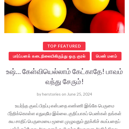
TOP FEATURED
பார்ப்பனக் கடைநிலையிலிருந்து ஒரு குரல்
பெண் மனம்
உஷ்… கேள்வியெல்லாம் கேட்காதே! பாவம்
வந்து சேரும்!
by
herstories
on
June 25, 2024
உயர்ந்த குலப் பிறப்பு என்பதை எண்ணி இங்கே பெருமை
பீற்றிக்கொள்ள எதுவுமே இல்லை. குறிப்பாகப் பெண்கள் தங்கள்
சுய சாதிப் பெருமையை மூளை முழுவதும் தூக்கிச் சுமப்பதைப்
பார்க்கும்போது அது எனக்கு மிகுந்த வேதனை அளிக்கிறது.