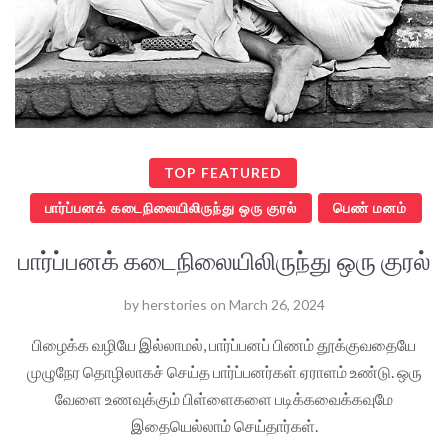
TOP FEATURED
பார்ப்பனக் கடைநிலையிலிருந்து ஒரு குரல்
பெண் மனம்
பார்ப்பனக் கடைநிலையிலிருந்து ஒரு குரல்
by
herstories
on
March 26, 2024
பிழைக்க வழியே இல்லாமல், பார்ப்பனப் பிணம் தூக்குவதையே
முழுநேர தொழிலாகச் செய்த பார்ப்பனர்கள் ஏராளம் உண்டு. ஒரு
வேளை உணவுக்கும் பிள்ளைகளை படிக்கவைக்கவுமே
இதையெல்லாம் செய்தார்கள்.