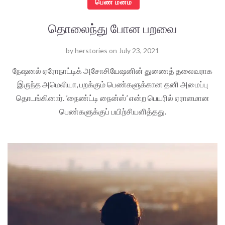
பெண் மனம்
தொலைந்து போன பறவை
by
herstories
on
July 23, 2021
நேஷனல் ஏரோநாட்டிக் அசோசியேஷனின் துணைத் தலைவராக
இருந்த அமெலியா, பறக்கும் பெண்களுக்கான தனி அமைப்பு
தொடங்கினார். ’நைண்ட்டி நைன்ஸ்’ என்ற பெயரில் ஏராளமான
பெண்களுக்குப் பயிற்சியளித்தது.