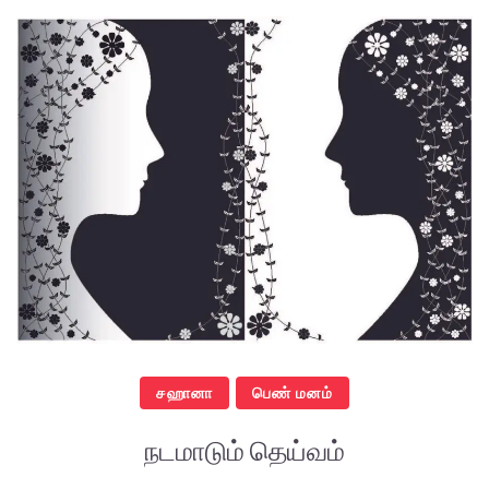
சஹானா
பெண் மனம்
நடமாடும் தெய்வம்