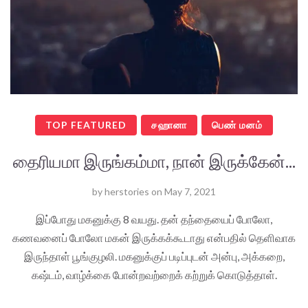
TOP FEATURED
சஹானா
பெண் மனம்
தைரியமா இருங்கம்மா, நான் இருக்கேன்...
by
herstories
on
May 7, 2021
இப்போது மகனுக்கு 8 வயது. தன் தந்தையைப் போலோ,
கணவனைப் போலோ மகன் இருக்கக்கூடாது என்பதில் தெளிவாக
இருந்தாள் பூங்குழலி. மகனுக்குப் படிப்புடன் அன்பு, அக்கறை,
கஷ்டம், வாழ்க்கை போன்றவற்றைக் கற்றுக் கொடுத்தாள்.