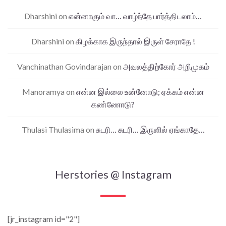
Dharshini
on
என்னாகும் வா… வாழ்ந்தே பார்த்திடலாம்…
Dharshini
on
கிழக்காக இருந்தால் இருள் சேராதே !
Vanchinathan Govindarajan
on
அவலத்திற்கோர் அறிமுகம்
Manoramya
on
என்ன இல்லை உன்னோடு; ஏக்கம் என்ன
கண்ணோடு?
Thulasi Thulasima
on
சுடரி… சுடரி… இருளில் ஏங்காதே…
Herstories @ Instagram
[jr_instagram id="2"]