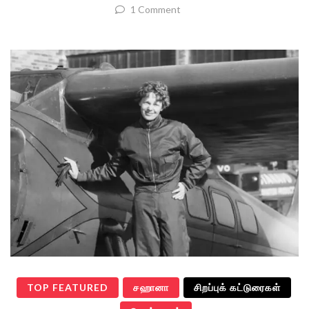
1 Comment
TOP FEATURED
சஹானா
சிறப்புக் கட்டுரைகள்