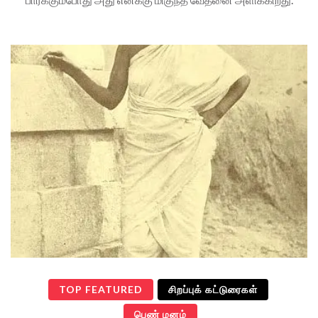
TOP FEATURED
சிறப்புக் கட்டுரைகள்
பெண் மனம்