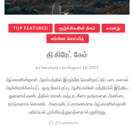
TOP FEATURED
சூழ்ச்சிகளின் நிலம்
வரலாறு
ஸர்மிளா ஸெய்யித்
தி கிரேட் கேம்
by
herstories
on
August 18, 2021
ஆப்கானிஸ்தான் ஆரம்பத்தில் இருந்தே வெளிநாட்டுப் படைகளால்
ஆக்கிரமிக்கப்பட்ட ஒரு நிலப்பரப்பு. ஆசியாவின் மத்தியில் இந்திய
துணைக்கண்டத்தில் ஈரான், ரஷ்யா, சீனா நாடுகளை அண்டை
நாடுகளாக கொண்ட அமைவிடம் காரணமாக ஆப்கானிஸ்தான்
புவியியல் முக்கியத்துவத்தை பெறுகிறது.
3 Comments