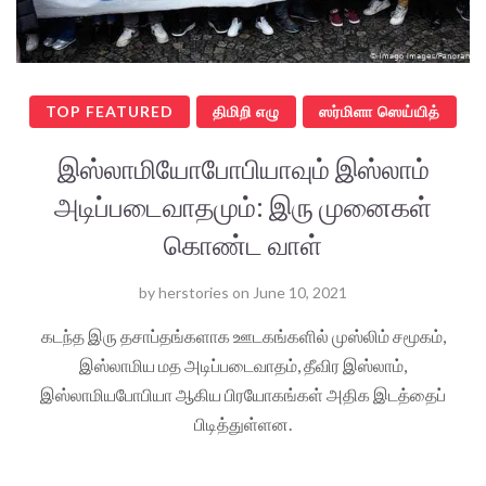
TOP FEATURED
திமிறி எழு
ஸர்மிளா ஸெய்யித்
இஸ்லாமியோபோபியாவும் இஸ்லாம்
அடிப்படைவாதமும்: இரு முனைகள்
கொண்ட வாள்
by
herstories
on
June 10, 2021
கடந்த இரு தசாப்தங்களாக ஊடகங்களில் முஸ்லிம் சமூகம்,
இஸ்லாமிய மத அடிப்படைவாதம், தீவிர இஸ்லாம்,
இஸ்லாமியபோபியா ஆகிய பிரயோகங்கள் அதிக இடத்தைப்
பிடித்துள்ளன.