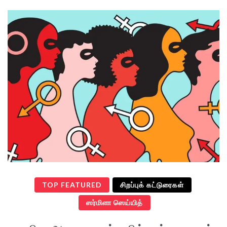
TOP FEATURED
சிறப்புக் கட்டுரைகள்
ஸர்மிளா ஸெய்யித்