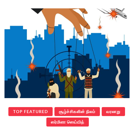
TOP FEATURED
சூழ்ச்சிகளின் நிலம்
வரலாறு
ஸர்மிளா ஸெய்யித்