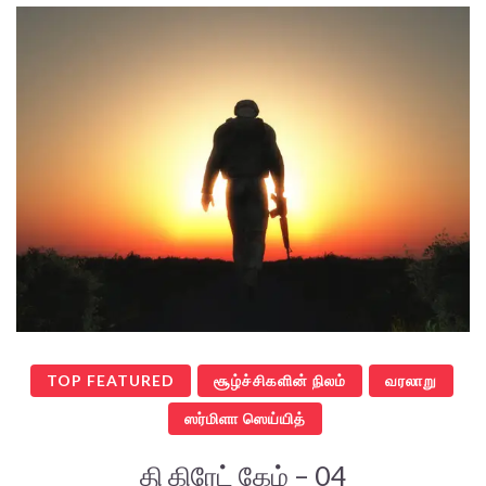
TOP FEATURED
சூழ்ச்சிகளின் நிலம்
வரலாறு
ஸர்மிளா ஸெய்யித்
தி கிரேட் கேம் – 04