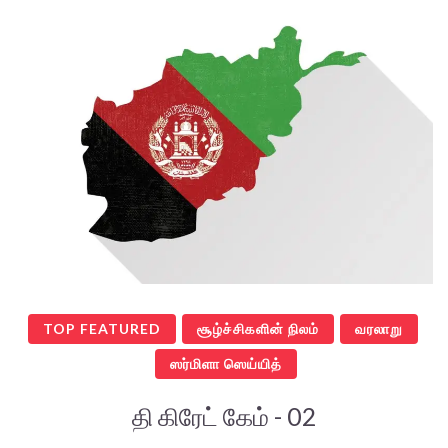
TOP FEATURED
சூழ்ச்சிகளின் நிலம்
வரலாறு
ஸர்மிளா ஸெய்யித்
தி கிரேட் கேம் - 02