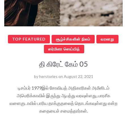
TOP FEATURED
சூழ்ச்சிகளின் நிலம்
வரலாறு
ஸர்மிளா ஸெய்யித்
தி கிரேட் கேம் 05
by
herstories
on
August 22, 2021
டிசம்பர் 1979இல் சோவியத் அதிகாரிகள் அமீனிடம்
அமெரிக்காவில் இருந்து ஆபத்து வரவுள்ளது, பாரசீக
வளைகுடாவில் பாரிய தாக்குதலைத் தொடங்கவுள்ளது என்ற
கதையைச் சமைத்தார்கள்.