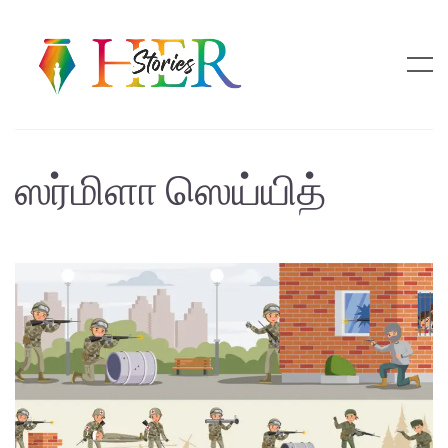
ஸர்மிளா ஸெய்யித்