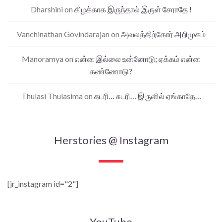
Dharshini
on
கிழக்காக இருந்தால் இருள் சேராதே !
Vanchinathan Govindarajan
on
அவலத்திற்கோர் அறிமுகம்
Manoramya
on
என்ன இல்லை உன்னோடு; ஏக்கம் என்ன
கண்ணோடு?
Thulasi Thulasima
on
சுடரி… சுடரி… இருளில் ஏங்காதே…
Herstories @ Instagram
[jr_instagram id="2"]
YouTube