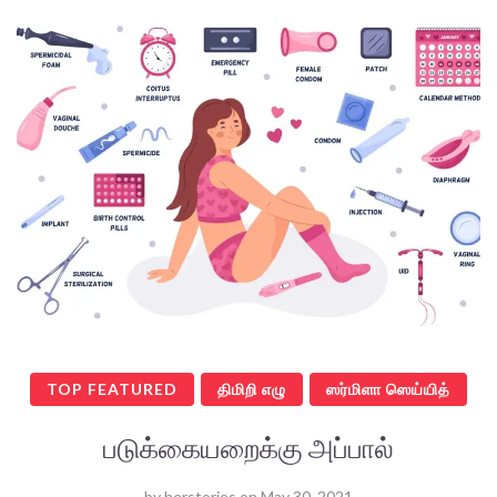
TOP FEATURED
திமிறி எழு
ஸர்மிளா ஸெய்யித்
படுக்கையறைக்கு அப்பால்
by
herstories
on
May 30, 2021