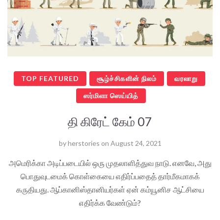
TOP FEATURED
சூழ்ச்சிகளின் நிலம்
வரலாறு
ஸர்மிளா ஸெய்யித்
தி கிரேட் கேம் 07
by
herstories
on
August 24, 2021
அமெரிக்கா அடிப்படையில் ஒரு முதலாளித்துவ நாடு. எனவே, அது
பொதுவுடமைக் கொள்கையை எதிர்ப்பதைத் தார்மீகமாகக்
கருதியது. ஆப்கானிஸ்தானியர்கள் ஏன் கம்யூனிச ஆட்சியை
எதிர்க்க வேண்டும்?