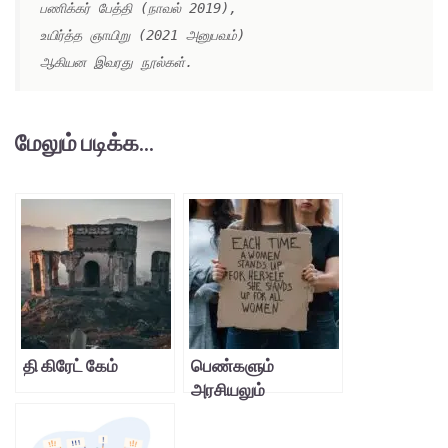
பணிக்கர் பேத்தி (நாவல் 2019), 
உயிர்த்த ஞாயிறு (2021 அனுபவம்) 
ஆகியன இவரது நூல்கள்.
மேலும் படிக்க...
தி கிரேட் கேம்
பெண்களும்
அரசியலும்