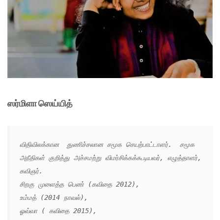
ஸர்மிளா ஸெய்யித்
விதிவிலக்கான  துணிச்சலான சமூக செயற்பாட்டாளர்.  சமூக 
அநீதிகள் குறித்து அச்சமற்று விமர்சிக்கக்கூடியவர், எழுத்தாளர், 
கவிஞர். 
சிறகு முளைத்த பெண் (கவிதை 2012), 
உம்மத் (2014 நாவல்), 
ஓவ்வா ( கவிதை 2015), 