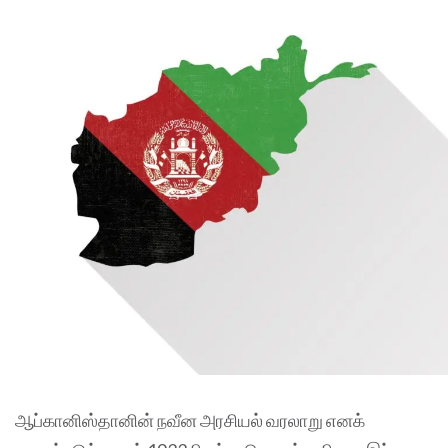
ஆப்கானிஸ்தானின் நவீன அரசியல் வரலாறு எனக்