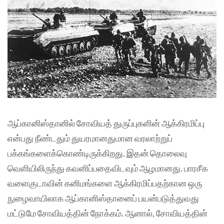
ஆப்கானிஸ்தானில் சோவியத் துருப்புகளின் ஆக்கிரமிப்பு
என்பது நீண்டதும் துயரமானதுமான வரலாற்றுப்
பக்கங்களைக்கொண்டிருக்கிறது. இதன் தொலைவு
வெளியிலிருந்து கவனிப்பதைவிடவும் ஆழமானது. பாரசீக
வளைகுடாவின் கனிமங்களை ஆக்கிரமிப்பதற்கான ஒரு
நுழைவாயிலாக ஆப்கானிஸ்தானைப் பயன்படுத்துவது
மட்டுமே சோவியத்தின் நோக்கம். ஆனால், சோவியத்தின்