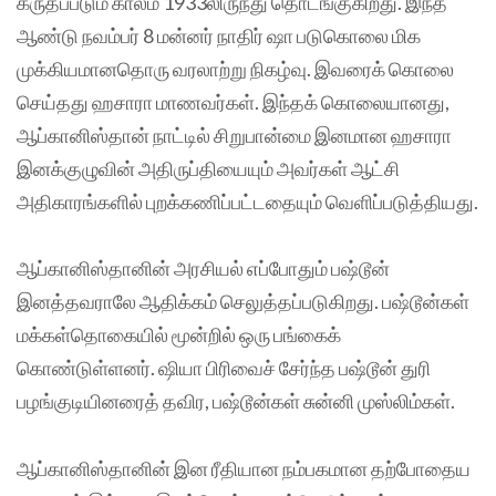
கருதப்படும் காலம் 1933லிருந்து தொடங்குகிறது. இந்த
ஆண்டு நவம்பர் 8 மன்னர் நாதிர் ஷா படுகொலை மிக
முக்கியமானதொரு வரலாற்று நிகழ்வு. இவரைக் கொலை
செய்தது ஹசாரா மாணவர்கள். இந்தக் கொலையானது,
ஆப்கானிஸ்தான் நாட்டில் சிறுபான்மை இனமான ஹசாரா
இனக்குழுவின் அதிருப்தியையும் அவர்கள் ஆட்சி
அதிகாரங்களில் புறக்கணிப்பட்டதையும் வெளிப்படுத்தியது.
ஆப்கானிஸ்தானின் அரசியல் எப்போதும் பஷ்டூன்
இனத்தவராலே ஆதிக்கம் செலுத்தப்படுகிறது. பஷ்டூன்கள்
மக்கள்தொகையில் மூன்றில் ஒரு பங்கைக்
கொண்டுள்ளனர். ஷியா பிரிவைச் சேர்ந்த பஷ்டூன் துரி
பழங்குடியினரைத் தவிர, பஷ்டூன்கள் சுன்னி முஸ்லிம்கள்.
ஆப்கானிஸ்தானின் இன ரீதியான நம்பகமான தற்போதைய