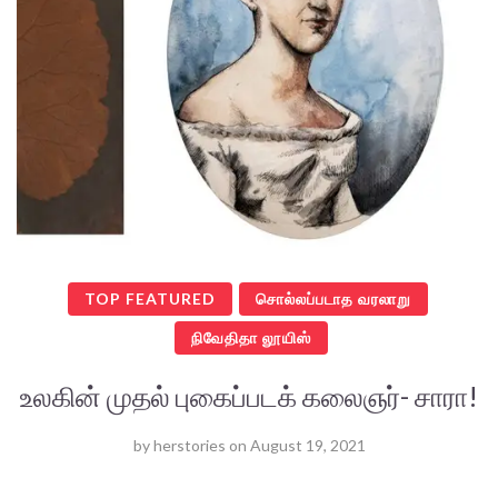
TOP FEATURED
சொல்லப்படாத வரலாறு
நிவேதிதா லூயிஸ்
உலகின் முதல் புகைப்படக் கலைஞர்- சாரா!
by
herstories
on
August 19, 2021