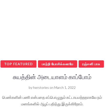
TOP FEATURED
மாற்றி யோசிக்கலாமே
ரஞ்சனி பாசு
சுயத்தின் அடையாளம் காப்போம்
by
herstories
on
March 1, 2022
பெண்களின் பணி என்பதை எப்பொழுதும் கட்டாயமற்றதாகவே நம்
மனங்களில் ஆழப் பதித்து இருக்கிறோம்.