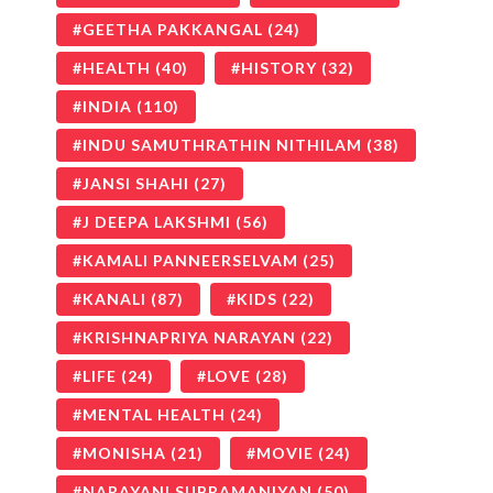
GEETHA PAKKANGAL
(24)
HEALTH
(40)
HISTORY
(32)
INDIA
(110)
INDU SAMUTHRATHIN NITHILAM
(38)
JANSI SHAHI
(27)
J DEEPA LAKSHMI
(56)
KAMALI PANNEERSELVAM
(25)
KANALI
(87)
KIDS
(22)
KRISHNAPRIYA NARAYAN
(22)
LIFE
(24)
LOVE
(28)
MENTAL HEALTH
(24)
MONISHA
(21)
MOVIE
(24)
NARAYANI SUBRAMANIYAN
(50)