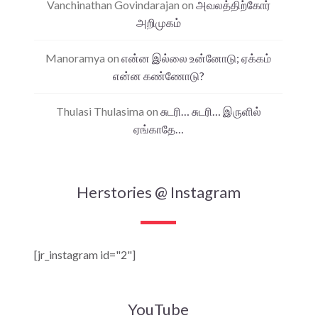
Vanchinathan Govindarajan
on
அவலத்திற்கோர்
அறிமுகம்
Manoramya
on
என்ன இல்லை உன்னோடு; ஏக்கம்
என்ன கண்ணோடு?
Thulasi Thulasima
on
சுடரி… சுடரி… இருளில்
ஏங்காதே…
Herstories @ Instagram
[jr_instagram id="2"]
YouTube