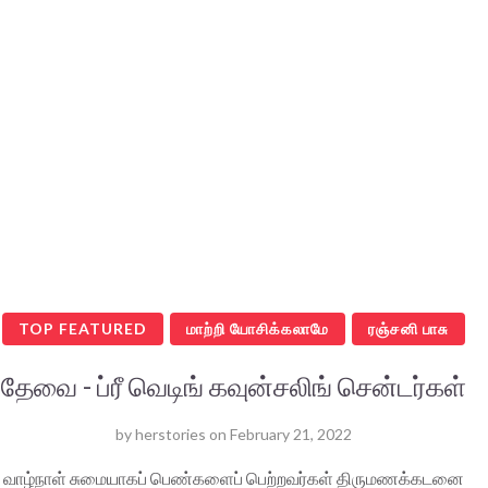
TOP FEATURED
மாற்றி யோசிக்கலாமே
ரஞ்சனி பாசு
தேவை - ப்ரீ வெடிங் கவுன்சலிங் சென்டர்கள்
by
herstories
on
February 21, 2022
வாழ்நாள் சுமையாகப் பெண்களைப் பெற்றவர்கள் திருமணக்கடனை