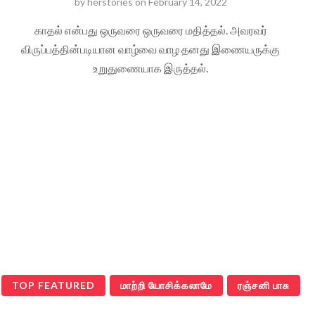
by
herstories
on
February 14, 2022
காதல் என்பது ஒருவரை ஒருவரை மதித்தல். அவரவர்
விருப்பத்தின்படியான வாழ்வை வாழ தனது இணையருக்கு
உறுதுணையாக இருத்தல்.
TOP FEATURED
மாற்றி யோசிக்கலாமே
ரஞ்சனி பாசு