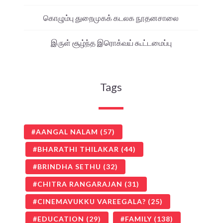
கொழும்பு துறைமுகக் கடலக நூதனசாலை
இருள் சூழ்ந்த இரொக்வய் கூட்டமைப்பு
Tags
AANGAL NALAM
(57)
BHARATHI THILAKAR
(44)
BRINDHA SETHU
(32)
CHITRA RANGARAJAN
(31)
CINEMAVUKKU VAREEGALA?
(25)
EDUCATION
(29)
FAMILY
(138)